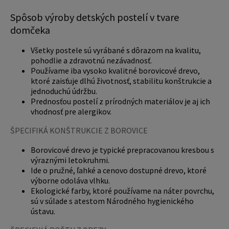
Spôsob výroby detských postelí v tvare
domčeka
Všetky postele sú vyrábané s dôrazom na kvalitu,
pohodlie a zdravotnú nezávadnosť.
Používame iba vysoko kvalitné borovicové drevo,
ktoré zaisťuje dlhú životnosť, stabilitu konštrukcie a
jednoduchú údržbu.
Prednosťou postelí z prírodných materiálov je aj ich
vhodnosť pre alergikov.
ŠPECIFIKÁ KONŠTRUKCIE Z BOROVICE
Borovicové drevo je typické prepracovanou kresbou s
výraznými letokruhmi.
Ide o pružné, ľahké a cenovo dostupné drevo, ktoré
výborne odoláva vlhku.
Ekologické farby, ktoré používame na náter povrchu,
sú v súlade s atestom Národného hygienického
ústavu.