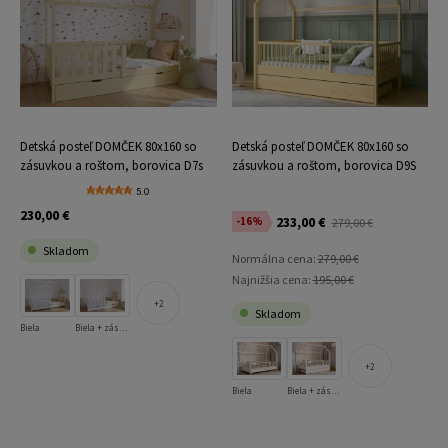
Detská posteľ DOMČEK 80x160 so
Detská posteľ DOMČEK 80x160 so
zásuvkou a roštom, borovica D7s
zásuvkou a roštom, borovica D9S
5.0
230,00 €
233,00 €
-16%
279,00 €
Skladom
Normálna cena:
279,00 €
Najnižšia cena:
195,00 €
2
Skladom
Biela
Biela + zásuvka
2
Biela
Biela + zásuvka