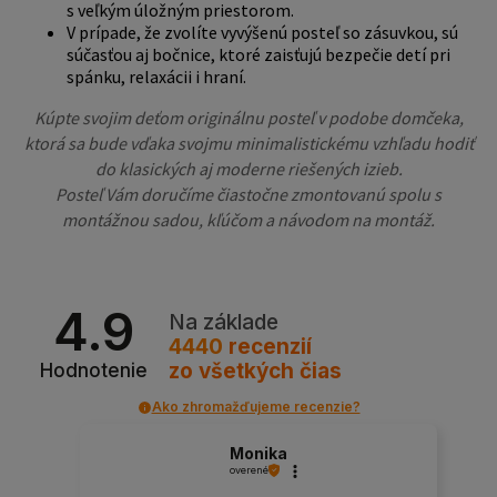
s veľkým úložným priestorom.
V prípade, že zvolíte vyvýšenú posteľ so zásuvkou, sú
súčasťou aj bočnice, ktoré zaisťujú bezpečie detí pri
spánku, relaxácii i hraní.
Kúpte svojim deťom originálnu posteľ v podobe domčeka,
ktorá sa bude vďaka svojmu minimalistickému vzhľadu hodiť
do klasických aj moderne riešených izieb.
Posteľ Vám doručíme čiastočne zmontovanú spolu s
montážnou sadou, kľúčom a návodom na montáž.
4.9
Na základe
4440
recenzií
zo všetkých čias
Hodnotenie
Ako zhromažďujeme recenzie?
Monika
overené