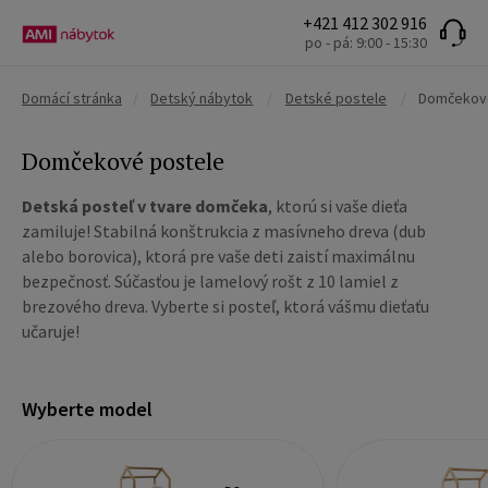
+421 412 302 916
po - pá: 9:00 - 15:30
Domácí stránka
/
Detský nábytok
/
Detské postele
/
Domčekov
Domčekové postele
Detská posteľ v tvare domčeka
, ktorú si vaše dieťa
zamiluje! Stabilná konštrukcia z masívneho dreva (dub
alebo borovica), ktorá pre vaše deti zaistí maximálnu
bezpečnosť. Súčasťou je lamelový rošt z 10 lamiel z
brezového dreva. Vyberte si posteľ, ktorá vášmu dieťaťu
učaruje!
Wyberte model