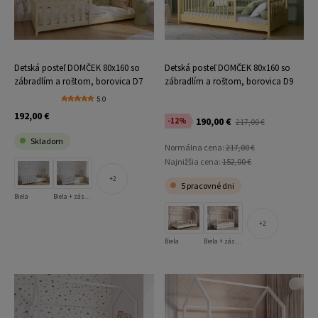
Detská posteľ DOMČEK 80x160 so
Detská posteľ DOMČEK 80x160 so
zábradlím a roštom, borovica D7
zábradlím a roštom, borovica D9
5.0
192,00 €
190,00 €
-12%
217,00 €
Skladom
Normálna cena:
217,00 €
Najnižšia cena:
152,00 €
2
5 pracovné dni
Biela
Biela + zásuvka
2
Biela
Biela + zásuvka