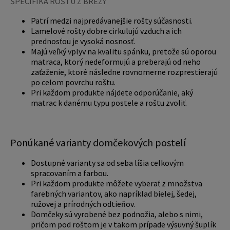
ŠPECIFIKÁ ROŠTU Z BREZY
Patrí medzi najpredávanejšie rošty súčasnosti.
Lamelové rošty dobre cirkulujú vzduch a ich
prednosťou je vysoká nosnosť.
Majú veľký vplyv na kvalitu spánku, pretože sú oporou
matraca, ktorý nedeformujú a preberajú od neho
zaťaženie, ktoré následne rovnomerne rozprestierajú
po celom povrchu roštu.
Pri každom produkte nájdete odporúčanie, aký
matrac k danému typu postele a roštu zvoliť.
Ponúkané varianty domčekových postelí
Dostupné varianty sa od seba líšia celkovým
spracovaním a farbou.
Pri každom produkte môžete vyberať z množstva
farebných variantov, ako napríklad bielej, šedej,
ružovej a prírodných odtieňov.
Domčeky sú vyrobené bez podnožia, alebo s nimi,
pričom pod roštom je v takom prípade výsuvný šuplík