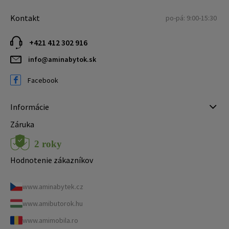
Kontakt
po-pá: 9:00-15:30
+421 412 302 916
info@aminabytok.sk
Facebook
Informácie
Záruka
Hodnotenie zákazníkov
www.aminabytek.cz
www.amibutorok.hu
www.amimobila.ro