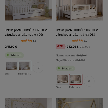
Detská posteľ DOMČEK 80x160 so
Detská posteľ DOMČEK 80x160 so
zásuvkou a roštom, biela D7s
zásuvkou a roštom, biela D9S
4.9
5.0
245,00 €
242,00 €
-17%
291,00 €
Skladom
Normálna cena:
291,00 €
Najnižšia cena:
204,00 €
2
Skladom
Biela
Biela + zásuvka
2
Biela
Biela + zásuvka