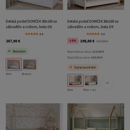
Detská posteľ DOMČEK 80x160 so
Detská posteľ DOMČEK 80x160 so
zábradlím a roštom, biela D8
zábradlím a roštom, biela D9
4.8
5.0
207,00 €
198,00 €
-14%
229,00 €
Skladom
Normálna cena:
229,00 €
Najnižšia cena:
160,00 €
5 pracovné dni
Biela
Borovica
2
Biela
Biela + zásuvka