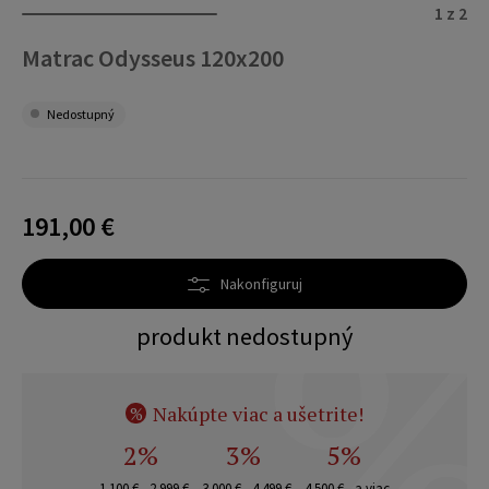
1 z 2
Matrac Odysseus 120x200
Nedostupný
191,00 €
Nakonfiguruj
produkt nedostupný
Nakúpte viac a ušetrite!
%
2%
3%
5%
1 100 € - 2 999 €
3 000 € - 4 499 €
4 500 € - a viac