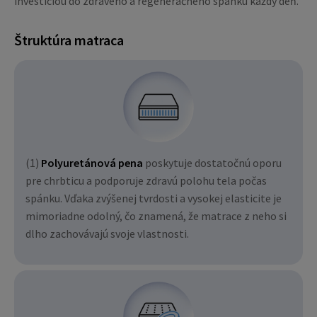
investíciou do zdravého a regeneračného spánku každý deň.
Štruktúra matraca
(1)
Polyuretánová pena
poskytuje dostatočnú oporu
pre chrbticu a podporuje zdravú polohu tela počas
spánku. Vďaka zvýšenej tvrdosti a vysokej elasticite je
mimoriadne odolný, čo znamená, že matrace z neho si
dlho zachovávajú svoje vlastnosti.