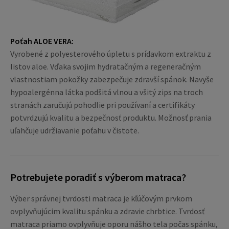
Poťah ALOE VERA:
Vyrobené z polyesterového úpletu s prídavkom extraktu z
listov aloe. Vďaka svojim hydratačným a regeneračným
vlastnostiam pokožky zabezpečuje zdravší spánok. Navyše
hypoalergénna látka podšitá vlnou a všitý zips na troch
stranách zaručujú pohodlie pri používaní a certifikáty
potvrdzujú kvalitu a bezpečnosť produktu. Možnosť prania
uľahčuje udržiavanie poťahu v čistote.
Potrebujete poradiť s výberom matraca?
Výber správnej tvrdosti matraca je kľúčovým prvkom
ovplyvňujúcim kvalitu spánku a zdravie chrbtice. Tvrdosť
matraca priamo ovplyvňuje oporu nášho tela počas spánku,