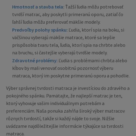
Hmotnosť a stavba tela:
Ťažší ľudia môžu potrebovať
tvrdší matrac, aby poskytli primeranú oporu, zatiaľ čo
ľahší ľudia môžu preferovať mäkšie modely.
Predvoľby polohy spánku:
Ľudia, ktorí spia na boku, si
väčšinou vyberajú mäkšie matrace, ktoré sa lepšie
prispôsobia tvaru tela, ľudia, ktorí spia na chrbte alebo
na bruchu, si častejšie vyberajú tvrdšie modely.
Zdravotné problémy:
Ľudia s problémami chrbta alebo
kĺbov by mali venovať osobitnú pozornosť výberu
matraca, ktorý im poskytne primeranú oporu a pohodlie.
Výber správnej tvrdosti matraca je investíciou do zdravého a
pokojného spánku. Pamätajte, že najlepší matrac je ten,
ktorý vyhovuje vašim individuálnym potrebám a
preferenciám. Naša ponuka zahŕňa široký výber matracov
rôznych tvrdostí, takže si každý nájde to svoje. Nižšie
uvádzame najdôležitejšie informácie týkajúce sa tvrdosti
matraca.