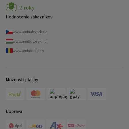
Hodnotenie zákazníkov
www.aminabytek.cz
www.amibutorok.hu
www.amimobila.ro
Možnosti platby
Doprava