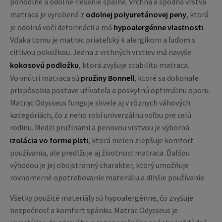
pohodlné a odolné riešenie spálne. Vrchná a spodná vrstva
matraca je vyrobená z
odolnej polyuretánovej peny
, ktorá
je odolná voči deformácii a má
hypoalergénne vlastnosti
.
Vďaka tomu je matrac priateľský k alergikom a ľuďom s
citlivou pokožkou. Jedna z vrchných vrstiev má navyše
kokosovú podložku
, ktorá zvyšuje stabilitu matraca.
Vo vnútri matraca sú
pružiny Bonnell
, ktoré sa dokonale
prispôsobia postave užívateľa a poskytnú optimálnu oporu.
Matrac Odysseus funguje skvele aj v rôznych váhových
kategóriách, čo z neho robí univerzálnu voľbu pre celú
rodinu. Medzi pružinami a penovou vrstvou je výborná
izolácia vo forme plsti
, ktorá nielen zlepšuje komfort
používania, ale predlžuje aj životnosť matraca. Ďalšou
výhodou je jej obojstranný charakter, ktorý umožňuje
rovnomerné opotrebovanie materiálu a dlhšie používanie.
Všetky použité materiály sú hypoalergénne, čo zvyšuje
bezpečnosť a komfort spánku. Matrac Odysseus je