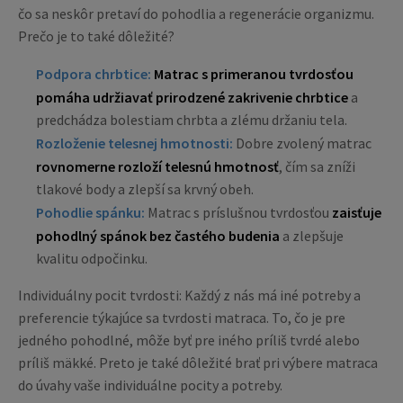
čo sa neskôr pretaví do pohodlia a regenerácie organizmu.
Prečo je to také dôležité?
Podpora chrbtice:
Matrac s primeranou tvrdosťou
pomáha udržiavať prirodzené zakrivenie chrbtice
a
predchádza bolestiam chrbta a zlému držaniu tela.
Rozloženie telesnej hmotnosti:
Dobre zvolený matrac
rovnomerne rozloží telesnú hmotnosť
, čím sa zníži
tlakové body a zlepší sa krvný obeh.
Pohodlie spánku:
Matrac s príslušnou tvrdosťou
zaisťuje
pohodlný spánok bez častého budenia
a zlepšuje
kvalitu odpočinku.
Individuálny pocit tvrdosti: Každý z nás má iné potreby a
preferencie týkajúce sa tvrdosti matraca. To, čo je pre
jedného pohodlné, môže byť pre iného príliš tvrdé alebo
príliš mäkké. Preto je také dôležité brať pri výbere matraca
do úvahy vaše individuálne pocity a potreby.