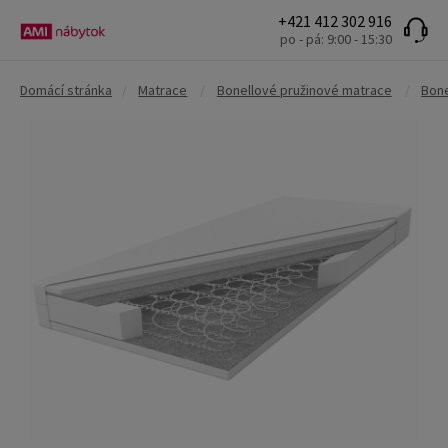
+421 412 302 916
po - pá: 9:00 - 15:30
Domácí stránka
/
Matrace
/
Bonellové pružinové matrace
/
Bone