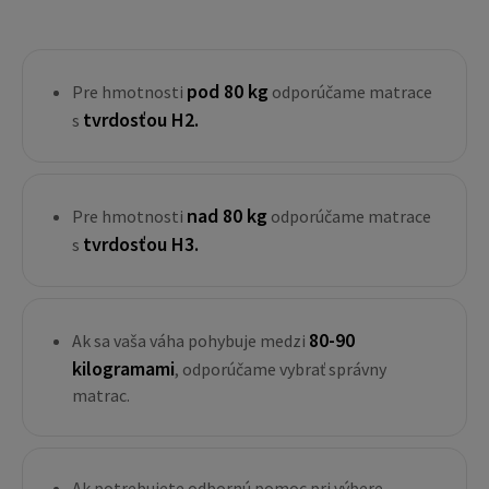
pod 80 kg
Pre hmotnosti
odporúčame matrace
tvrdosťou H2.
s
nad 80 kg
Pre hmotnosti
odporúčame matrace
tvrdosťou H3.
s
80-90
Ak sa vaša váha pohybuje medzi
kilogramami
, odporúčame vybrať správny
matrac.
Ak potrebujete odbornú pomoc pri výbere