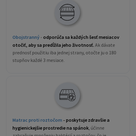
Obojstranný
-
odporúča sa každých šesť mesiacov
otočiť, aby sa predĺžila jeho životnosť.
Ak dávate
prednosť použitiu iba jednej strany, otočte ju o 180
stupňov každé 3 mesiace.
Matrac proti roztočom
- poskytuje zdravšie a
hygienickejšie prostredie na spánok
, účinne
zabraňuje množeniu baktérií a roztočov, čo je