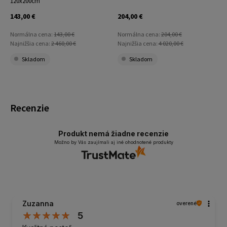
120x200cm
143,00 €
204,00 €
Normálna cena:
143,00 €
Normálna cena:
204,00 €
Najnižšia cena:
2 460,00 €
Najnižšia cena:
4 020,00 €
Skladom
Skladom
Recenzie
Produkt nemá žiadne recenzie
Možno by Vás zaujímali aj iné ohodnotené produkty
Zuzanna
overené
5