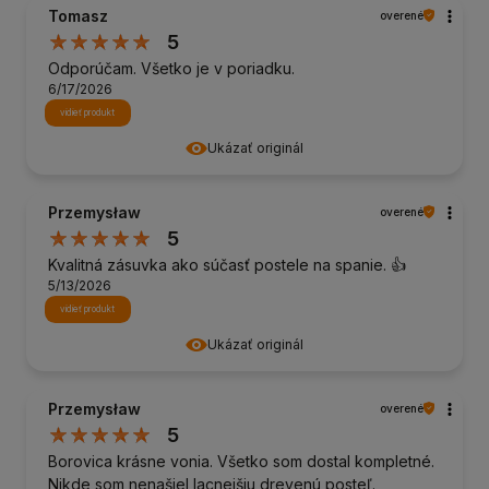
Tomasz
overené
5
Odporúčam. Všetko je v poriadku.
6/17/2026
vidieť produkt
Ukázať originál
Przemysław
overené
5
Kvalitná zásuvka ako súčasť postele na spanie. 👍️
5/13/2026
vidieť produkt
Ukázať originál
Przemysław
overené
5
Borovica krásne vonia. Všetko som dostal kompletné.
Nikde som nenašiel lacnejšiu drevenú posteľ.