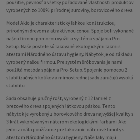
použitie, pevnosť a všetky požadované vlastnosti produktov
vyrobených zo 100% prírodnej suroviny, borovicového dreva.
Model Akio je charakteristický ľahkou konštrukciou,
prírodným drevom a atraktívnou cenou. Spoje boli vykonané
našou firmou pomocou využitia systému spájania Pro-
Setup. Naše postele sú lakované ekologickými lakmi s
atestami Národného ústavu hygieny. Nábytok je od základu
vyrobený našou firmou. Pre systém šróbovania je nami
použitá metóda spájania Pro-Setup. Spojenie pomocou 2
stabilizačných kolíkov a mimostrednej sady zaručujú vysokú
stabilitu.
Sada obsahuje pružný rošt, vyrobený z 12 lamiel z
brezového dreva spojených látkovou páskou. Tento
nábytok je vyrobený z borovicového dreva najvyššej kvality s
3 krát vykonávaným náterom ekologickými farbami. Ako
jedni z mála používame pre lakovanie náterové hmoty s
atestom Národného ústavu hygieny. Naše laky majú