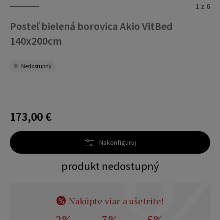
1 z 6
Posteľ bielená borovica Akio VitBed
140x200cm
Nedostupný
173,00 €
Nakonfiguruj
produkt nedostupný
Nakúpte viac a ušetrite!
%
2%
3%
5%