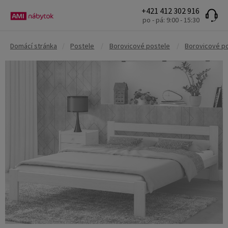
+421 412 302 916
po - pá: 9:00 - 15:30
Domácí stránka
/
Postele
/
Borovicové postele
/
Borovicové p