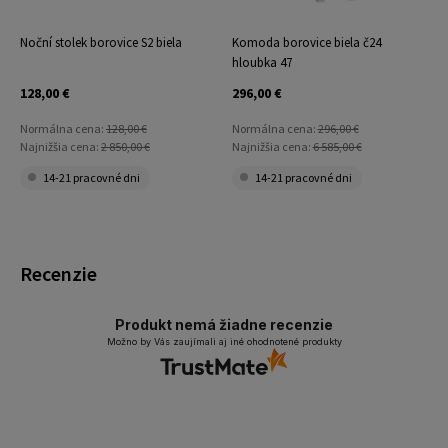
Noční stolek borovice S2 biela
Komoda borovice biela č24
hloubka 47
128,00 €
296,00 €
Normálna cena:
128,00 €
Normálna cena:
296,00 €
Najnižšia cena:
2 850,00 €
Najnižšia cena:
6 585,00 €
14-21 pracovné dni
14-21 pracovné dni
Recenzie
Produkt nemá žiadne recenzie
Možno by Vás zaujímali aj iné ohodnotené produkty