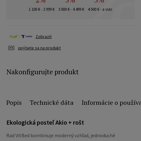
1 100 € - 2 999 €
3 000 € - 4 499 €
4 500 € - a viac
Zobrazit
opýtajte sa na produkt
Nakonfigurujte produkt
Popis
Technické dáta
Informácie o použív
Ekologická posteľ Akio + rošt
Rad VitBed kombinuje moderný vzhľad, jednoduché