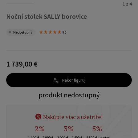
1 z 4
Noční stolek SALLY borovice
Nedostupný
5.0
1 739,00 €
Nakonfiguruj
produkt nedostupný
Nakúpte viac a ušetrite!
%
2%
3%
5%
1 100 € - 2 999 €
3 000 € - 4 499 €
4 500 € - a viac