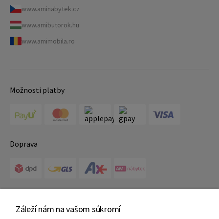
www.aminabytek.cz
www.amibutorok.hu
www.amimobila.ro
Možnosti platby
Doprava
Certifikáty
Záleží nám na vašom súkromí