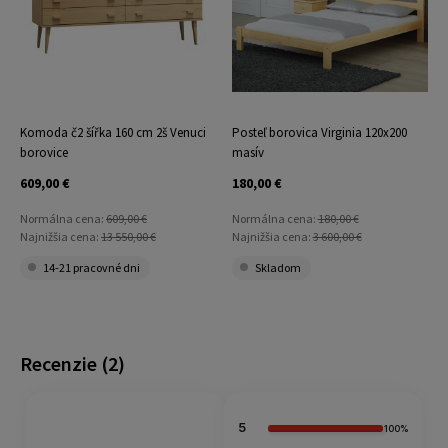
Komoda č2 šířka 160 cm 2š Venuci
Posteľ borovica Virginia 120x200
borovice
masív
609,00 €
180,00 €
Normálna cena:
609,00 €
Normálna cena:
180,00 €
Najnižšia cena:
13 550,00 €
Najnižšia cena:
3 600,00 €
14-21 pracovné dni
Skladom
Recenzie
(2)
5
100%