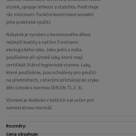
stolek, spojuje lehkost a stabilitu. Podtrhuje
ráz místnosti. Funkční konstrukce usnadní
jeho praktické využití.
Nábytek je vyroben z borovicového dřeva
nejlepší kvality a natřen 3 vrstvami
ekologického laku. Jako jedni z mála
používáme při výrobě laky, které mají
certifikát Státní hygienické stanice. Laky,
které používáme, jsou schváleny pro použití
na předmětech, s kterými přicházejí do styku
děti (shoda s normou DIN EN 71, č. 3).
Výrobek je dodáván v balících a je určen pro
samostatnou montáž.
Rozměry:
Cena obsahuje: