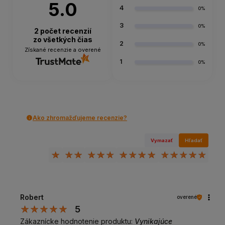
5.0
4
0%
3
0%
2
počet recenzií
zo všetkých čias
2
0%
Získané recenzie a overené
1
0%
Ako zhromažďujeme recenzie?
Vymazať
Hľadať
Robert
overené
5
Zákaznícke hodnotenie produktu:
Vynikajúce