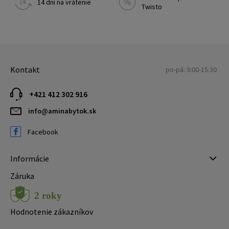
14 dní na vrátenie
Twisto
Kontakt
po-pá: 9:00-15:30
+421 412 302 916
info@aminabytok.sk
Facebook
Informácie
Záruka
Hodnotenie zákazníkov