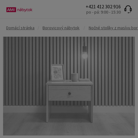
+421 412 302 916
po - pá: 9:00 - 15:30
Domácí stránka
/
Borovicový nábytok
/
Nočné stolíky z masívu bo