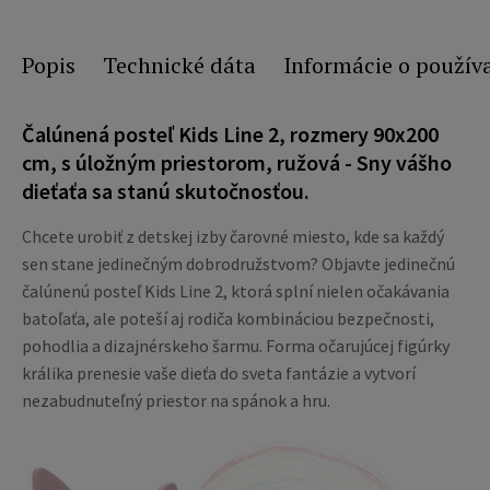
Popis
Technické dáta
Informácie o použív
Čalúnená posteľ Kids Line 2, rozmery 90x200
cm, s úložným priestorom, ružová - Sny vášho
dieťaťa sa stanú skutočnosťou.
Chcete urobiť z detskej izby čarovné miesto, kde sa každý
sen stane jedinečným dobrodružstvom? Objavte jedinečnú
čalúnenú posteľ Kids Line 2, ktorá splní nielen očakávania
batoľaťa, ale poteší aj rodiča kombináciou bezpečnosti,
pohodlia a dizajnérskeho šarmu. Forma očarujúcej figúrky
králika prenesie vaše dieťa do sveta fantázie a vytvorí
nezabudnuteľný priestor na spánok a hru.