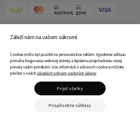
Doprava
Záleží nám na vašom súkromí
Cookies môžu byť použité na personalizáciu reklám. Vyjadrenie súhlasu
pomáha fungovaniu webovej stránky a lepšiemu prispôsobeniu našej
Certifikáty
ponuky vašim potrebám. Viac informácií o súboroch cookie si môžete
prečítať v našich
zásadách ochrany osobných údajov
.
Prijať všetky
Prispôsobte súhlasy
Copyright © 2025 Ami Nábytok - Všetky práva vyhradené
Shoper Premium