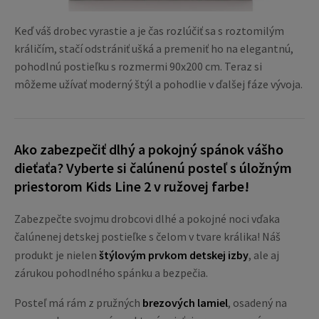
Keď váš drobec vyrastie a je čas rozlúčiť sa s roztomilým
králičím, stačí odstrániť ušká a premeniť ho na elegantnú,
pohodlnú postieľku s rozmermi 90x200 cm. Teraz si
môžeme užívať moderný štýl a pohodlie v ďalšej fáze vývoja.
Ako zabezpečiť dlhý a pokojný spánok vášho
dieťaťa? Vyberte si čalúnenú posteľ s úložným
priestorom Kids Line 2 v ružovej farbe!
Zabezpečte svojmu drobcovi dlhé a pokojné noci vďaka
čalúnenej detskej postieľke s čelom v tvare králika! Náš
produkt je nielen
štýlovým prvkom detskej izby
, ale aj
zárukou pohodlného spánku a bezpečia.
Posteľ má rám z pružných
brezových lamiel
, osadený na