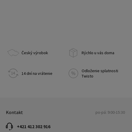
Český výrobok
Rýchlo u vás doma
Odloženie splatnosti
14 dní na vrátenie
Twisto
Kontakt
po-pá: 9:00-15:30
+421 412 302 916