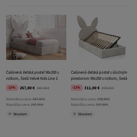
Čalúnená detská posteľ 90x200 s
Čalúnená detská posteľ s úložným
roštom, Šedá Velvet Kids Line 2
priestorom 90x200 s roštom, Šedá
Králik
Velvet Kids Line 2 Králik
V
267,00 €
311,00 €
-23%
-22%
347,00 €
398,00 €
Normálna cena:
347,00 €
Normálna cena:
398,00 €
Najnižšia cena:
247,00 €
Najnižšia cena:
297,00 €
Skladom
Skladom