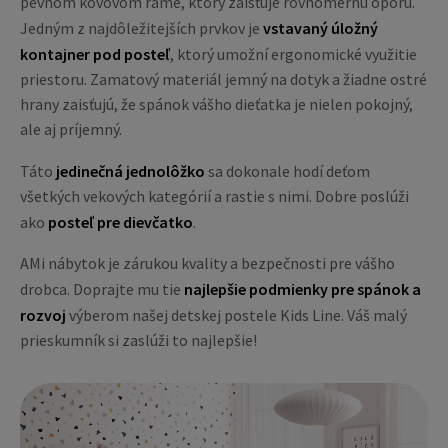
pevnom kovovom ráme, ktorý zaisťuje rovnomernú oporu.
Jedným z najdôležitejších prvkov je
vstavaný úložný
kontajner pod posteľ
, ktorý umožní ergonomické využitie
priestoru. Zamatový materiál jemný na dotyk a žiadne ostré
hrany zaisťujú, že spánok vášho dieťatka je nielen pokojný,
ale aj príjemný.
Táto
jedinečná jednolôžko
sa dokonale hodí deťom
všetkých vekových kategórií a rastie s nimi. Dobre poslúži
ako
posteľ pre dievčatko
.
AMi nábytok je zárukou kvality a bezpečnosti pre vášho
drobca. Doprajte mu tie
najlepšie podmienky pre spánok a
rozvoj
výberom našej detskej postele Kids Line. Váš malý
prieskumník si zaslúži to najlepšie!