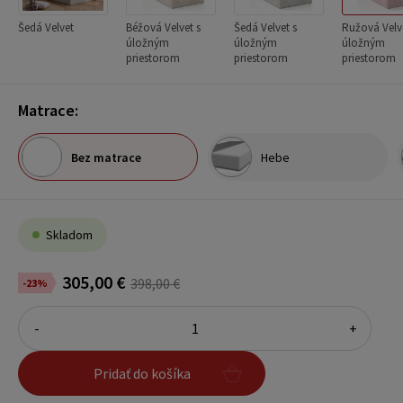
Šedá Velvet
Béžová Velvet s
Šedá Velvet s
Ružová Velve
úložným
úložným
úložným
priestorom
priestorom
priestorom
Matrace:
Bez matrace
Hebe
Skladom
305,00 €
398,00 €
-23%
-
+
Pridať do košíka