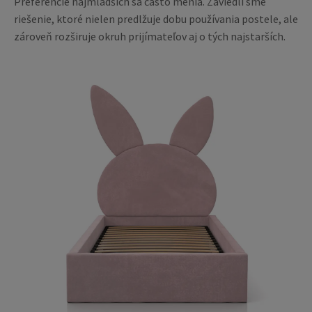
Preferencie najmladších sa často menia. Zaviedli sme
riešenie, ktoré nielen predlžuje dobu používania postele, ale
zároveň rozširuje okruh prijímateľov aj o tých najstarších.