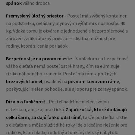
spánok
vášho drobca.
Premyslený úložný priestor
- Posteľ má zvýšený kontajner
na podstielku, ovládaný plynovými výťahmi s nosnosťou 40
kg. Vďaka tomu je otváranie jednoduché a bezproblémové a
zároveň vzniká úložný priestor – ideálna možnosť pre
rodiny, ktoré si cenia poriadok.
Bezpečnosť je na prvom mieste
- S ohľadom na bezpečnosť
vášho dieťaťa nemá posteľ ostré hrany, čím sa eliminuje
riziko náhodného zranenia. Posteľ má rám z pružných
brezových lamiel
, osadený na
pevnom kovovom ráme
,
poskytujúci nielen pohodlie, ale aj oporu pre zdravý spánok.
Dizajn a funkčnosť
- Posteľ nadchne nielen svojou
estetikou, ale je aj praktická.
Zajačie ušká, ktoré dodávajú
celku šarm, sa dajú ľahko odstrániť
, takže postieľka rastie
s dieťaťom a môže slúžiť dlhé roky. Ide o ideálne riešenie pre
rodičov, ktorí hľadajú odolný a funkčný detský nábytok.