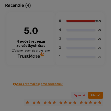
Recenzie
(4)
5
100%
5.0
4
0%
3
0%
4
počet recenzií
zo všetkých čias
2
0%
Získané recenzie a overené
1
0%
Ako zhromažďujeme recenzie?
Vymazať
Hľadať