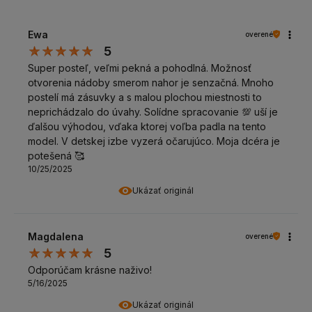
Ewa
overené
5
Super posteľ, veľmi pekná a pohodlná. Možnosť
otvorenia nádoby smerom nahor je senzačná. Mnoho
postelí má zásuvky a s malou plochou miestnosti to
neprichádzalo do úvahy. Solídne spracovanie 💯 uší je
ďalšou výhodou, vďaka ktorej voľba padla na tento
model. V detskej izbe vyzerá očarujúco. Moja dcéra je
potešená 🥰
10/25/2025
Ukázať originál
Magdalena
overené
5
Odporúčam krásne naživo!
5/16/2025
Ukázať originál