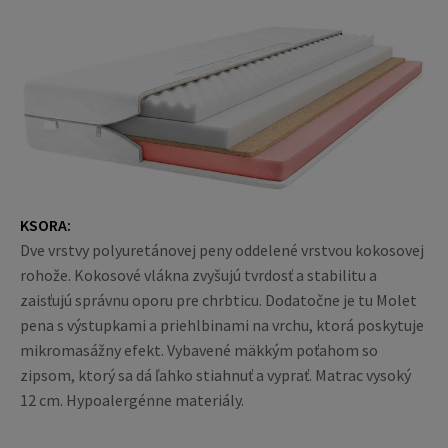
KSORA:
Dve vrstvy polyuretánovej peny oddelené vrstvou kokosovej
rohože. Kokosové vlákna zvyšujú tvrdosť a stabilitu a
zaisťujú správnu oporu pre chrbticu. Dodatočne je tu Molet
pena s výstupkami a priehlbinami na vrchu, ktorá poskytuje
mikromasážny efekt. Vybavené mäkkým poťahom so
zipsom, ktorý sa dá ľahko stiahnuť a vyprať. Matrac vysoký
12 cm. Hypoalergénne materiály.