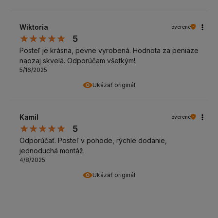
Wiktoria
overené
5
Posteľ je krásna, pevne vyrobená. Hodnota za peniaze
naozaj skvelá. Odporúčam všetkým!
5/16/2025
Ukázať originál
Kamil
overené
5
Odporúčať. Posteľ v pohode, rýchle dodanie,
jednoduchá montáž.
4/8/2025
Ukázať originál