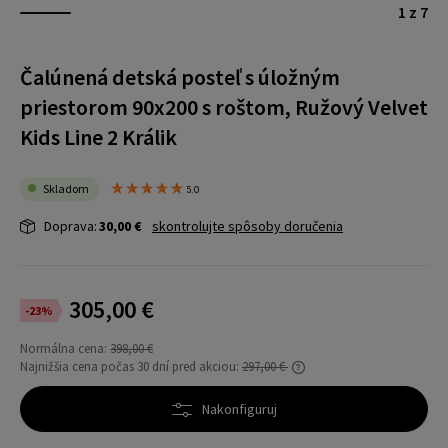
1 z 7
Čalúnená detská posteľ s úložným
priestorom 90x200 s roštom, Ružový Velvet
Kids Line 2 Králik
Skladom
5.0
Doprava:
30,00 €
skontrolujte spôsoby doručenia
305,00 €
-23%
Normálna cena:
398,00 €
Najnižšia cena počas 30 dní pred akciou:
297,00 €
Ak sa produkt predáva kratšie ako 30 dní,
zobrazí sa najnižšia cena od uvedenia
Nakonfiguruj
produktu do predaja.