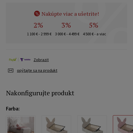
Nakúpte viac a ušetrite!
%
2%
3%
5%
1 100 € - 2 999 €
3 000 € - 4 499 €
4 500 € - a viac
Zobrazit
opýtajte sa na produkt
Nakonfigurujte produkt
Farba: