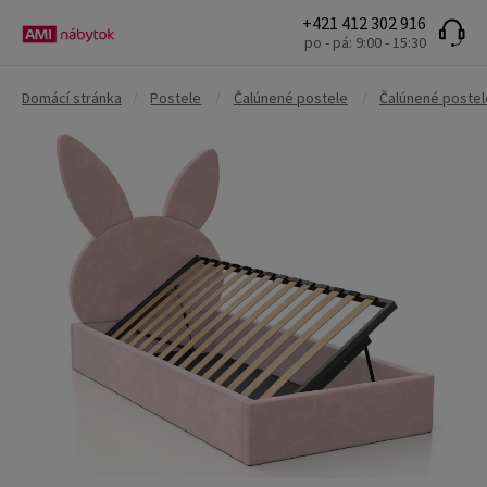
+421 412 302 916
po - pá: 9:00 - 15:30
Domácí stránka
/
Postele
/
Čalúnené postele
/
Čalúnené postel