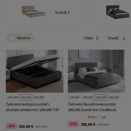
Scandi 3
Skladom
Filter
Triediť
140x200
160x200
180x200
120x200
140x200
160x200
180x200
Čalúnená levitujúca posteľ s
Čalúnená škandinávska posteľ
úložným priestorom 160x200 TOP
160x200 Scandi line 3 Grafitová
Line 8 Grafitová Velvet
Velvet
3.0
283,00 €
-27%
390,00 €
353,00 €
-23%
461,00 €