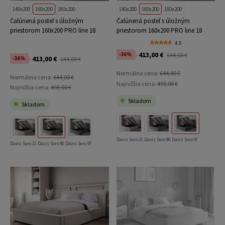
140x200
160x200
180x200
140x200
160x200
180x200
Čalúnená posteľ s úložným
Čalúnená posteľ s úložným
priestorom 160x200 PRO line 18
priestorom 160x200 PRO line 18
Soro 90
Soro 97
4.5
413,00 €
-36%
644,00 €
413,00 €
-36%
644,00 €
Normálna cena:
644,00 €
Normálna cena:
644,00 €
Najnižšia cena:
493,00 €
Najnižšia cena:
493,00 €
Skladom
Skladom
Davis Soro 21
Davis Soro 90
Davis Soro 97
Davis Soro 21
Davis Soro 90
Davis Soro 97