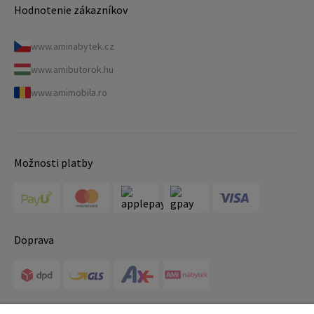
Hodnotenie zákazníkov
www.aminabytek.cz
www.amibutorok.hu
www.amimobila.ro
Možnosti platby
Doprava