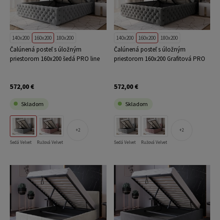
140x200
160x200
180x200
140x200
160x200
180x200
Čalúnená posteľ s úložným
Čalúnená posteľ s úložným
priestorom 160x200 šedá PRO line
priestorom 160x200 Grafitová PRO
15
line 15
572,00 €
572,00 €
Skladom
Skladom
2
2
Šedá Velvet
Ružová Velvet
Šedá Velvet
Ružová Velvet