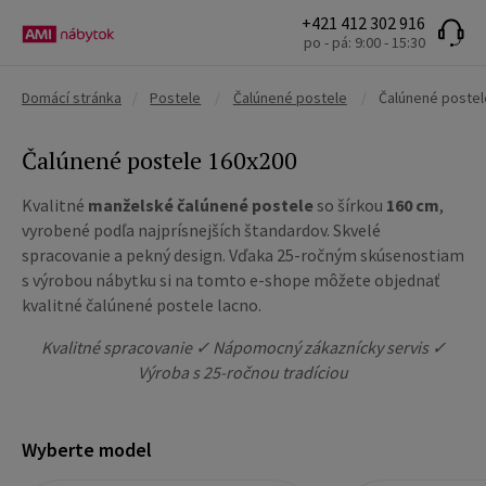
+421 412 302 916
po - pá: 9:00 - 15:30
Domácí stránka
/
Postele
/
Čalúnené postele
/
Čalúnené postel
Čalúnené postele 160x200
Kvalitné
manželské čalúnené postele
so šírkou
160 cm
,
vyrobené podľa najprísnejších štandardov. Skvelé
spracovanie a pekný design. Vďaka 25-ročným skúsenostiam
s výrobou nábytku si na tomto e-shope môžete objednať
kvalitné čalúnené postele lacno.
Kvalitné spracovanie ✓ Nápomocný zákaznícky servis ✓
Výroba s 25-ročnou tradíciou
Wyberte model