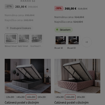
5.0
283,00 €
-27%
390,00 €
360,00 €
-30%
514,00 €
Normálna cena:
390,00 €
Normálna cena:
514,00 €
Najnižšia cena:
268,00 €
Najnižšia cena:
514,00 €
Dostupné čoskoro
Skladom
3
Béžová Velvet
Šedá Velvet
Grafitová Velvet
Bluvel 18
Bluvel 03
120x200
140x200
160x200
180x200
140x200
160x200
180x200
Čalúnená posteľ s úložným
Čalúnená posteľ s úložným