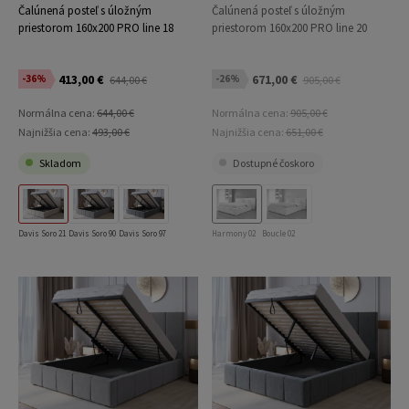
Čalúnená posteľ s úložným
Čalúnená posteľ s úložným
priestorom 160x200 PRO line 18
priestorom 160x200 PRO line 20
Soro 21
Harmony 02 béžová
413,00 €
671,00 €
-36%
-26%
644,00 €
905,00 €
Normálna cena:
644,00 €
Normálna cena:
905,00 €
Najnižšia cena:
493,00 €
Najnižšia cena:
651,00 €
Skladom
Dostupné čoskoro
Davis Soro 21
Davis Soro 90
Davis Soro 97
Harmony 02
Boucle 02