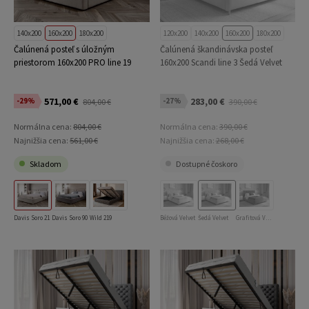
140x200
160x200
180x200
120x200
140x200
160x200
180x200
Čalúnená posteľ s úložným
Čalúnená škandinávska posteľ
priestorom 160x200 PRO line 19
160x200 Scandi line 3 Šedá Velvet
Soro 21
571,00 €
283,00 €
-29%
-27%
804,00 €
390,00 €
Normálna cena:
804,00 €
Normálna cena:
390,00 €
Najnižšia cena:
561,00 €
Najnižšia cena:
268,00 €
Skladom
Dostupné čoskoro
Davis Soro 21
Davis Soro 90
Wild 219
Béžová Velvet
Šedá Velvet
Grafitová Velvet