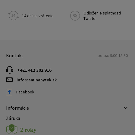
Odloženie splatnosti
14 dní na vrátenie
Twisto
Kontakt
po-pá: 9:00-15:30
+421 412 302 916
info@aminabytok.sk
Facebook
Informácie
Záruka