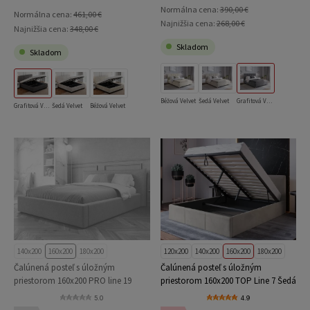
Normálna cena:
390,00 €
Normálna cena:
461,00 €
Najnižšia cena:
268,00 €
Najnižšia cena:
348,00 €
Skladom
Skladom
Béžová Velvet
Šedá Velvet
Grafitová Velvet
Grafitová Velvet
Šedá Velvet
Béžová Velvet
140x200
160x200
180x200
120x200
140x200
160x200
180x200
Čalúnená posteľ s úložným
Čalúnená posteľ s úložným
priestorom 160x200 PRO line 19
priestorom 160x200 TOP Line 7 Šedá
Soro 90
Velvet
5.0
4.9