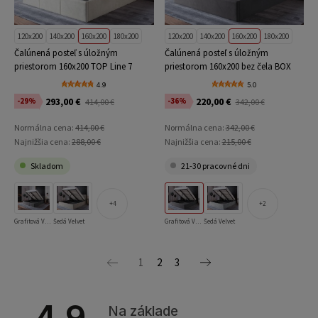
120x200
140x200
160x200
180x200
120x200
140x200
160x200
180x200
Čalúnená posteľ s úložným
Čalúnená posteľ s úložným
priestorom 160x200 TOP Line 7
priestorom 160x200 bez čela BOX
Béžová Velvet
Line Grafitová Velvet
4.9
5.0
293,00 €
220,00 €
-29%
-36%
414,00 €
342,00 €
Normálna cena:
414,00 €
Normálna cena:
342,00 €
Najnižšia cena:
288,00 €
Najnižšia cena:
215,00 €
Skladom
21-30 pracovné dni
4
2
Grafitová Velvet
Šedá Velvet
Grafitová Velvet
Šedá Velvet
1
2
3
4.9
Na základe