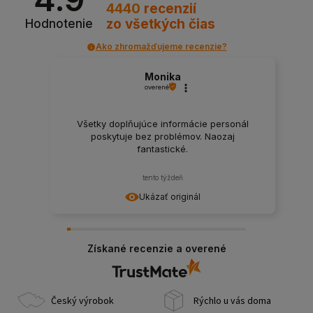
4440
recenzií
zo všetkých čias
Hodnotenie
Ako zhromažďujeme recenzie?
Monika
overené
Všetky doplňujúce informácie personál
poskytuje bez problémov. Naozaj
fantastické.
tento týždeň
Ukázať originál
Získané recenzie a overené
Český výrobok
Rýchlo u vás doma