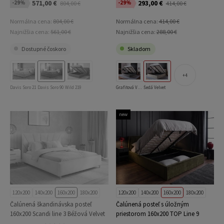
571,00 €
293,00 €
-29%
-29%
804,00 €
414,00 €
Normálna cena:
804,00 €
Normálna cena:
414,00 €
Najnižšia cena:
561,00 €
Najnižšia cena:
288,00 €
Dostupné čoskoro
Skladom
4
Davis Soro 21
Davis Soro 90
Wild 219
Grafitová Velvet
Šedá Velvet
new
120x200
140x200
160x200
180x200
120x200
140x200
160x200
180x200
Čalúnená škandinávska posteľ
Čalúnená posteľ s úložným
160x200 Scandi line 3 Béžová Velvet
priestorom 160x200 TOP Line 9
Bluvel 77 Olivový