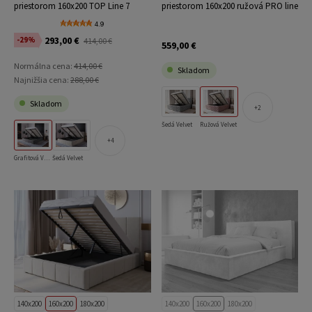
priestorom 160x200 TOP Line 7
priestorom 160x200 ružová PRO line
Grafitová Velvet
15
4.9
293,00 €
-29%
414,00 €
559,00 €
Normálna cena:
414,00 €
Skladom
Najnižšia cena:
288,00 €
Skladom
2
Šedá Velvet
Ružová Velvet
4
Grafitová Velvet
Šedá Velvet
140x200
160x200
180x200
140x200
160x200
180x200