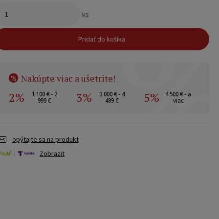
ks
Pridať do košíka
Nakúpte viac a ušetrite!
%
2%
3%
5%
1 100 € - 2
3 000 € - 4
4 500 € - a
999 €
499 €
viac
opýtajte sa na produkt
Zobrazit