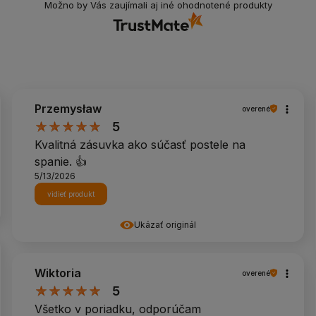
Možno by Vás zaujímali aj iné ohodnotené produkty
Przemysław
overené
5
Kvalitná zásuvka ako súčasť postele na
spanie. 👍️
5/13/2026
vidieť produkt
Ukázať originál
Wiktoria
overené
5
Všetko v poriadku, odporúčam