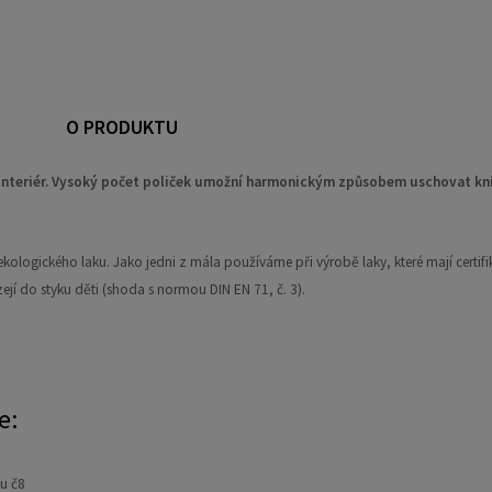
O PRODUKTU
interiér. Vysoký počet poliček umožní harmonickým způsobem uschovat kní
kologického laku. Jako jedni z mála používáme při výrobě laky, které mají certifik
ejí do styku děti (shoda s normou DIN EN 71, č. 3).
e:
u č8