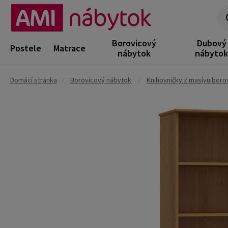
Borovicový
Dubový
Postele
Matrace
nábytok
nábyto
Domácí stránka
/
Borovicový nábytok
/
Knihovničky z masívu boro