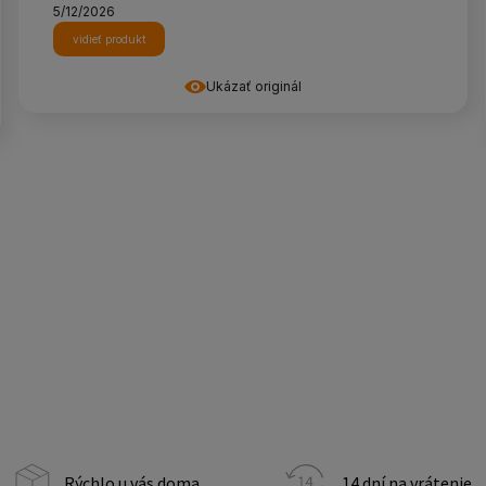
5/12/2026
vidieť produkt
Ukázať originál
Rýchlo u vás doma
14 dní na vrátenie