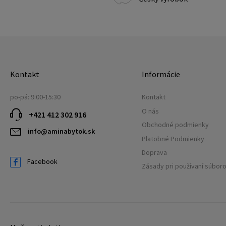
Kontakt
Informácie
po-pá: 9:00-15:30
Kontakt
O nás
+421 412 302 916
Obchodné podmienky
info@aminabytok.sk
Platobné Podmienky
Doprava
Facebook
Zásady pri používaní súbor