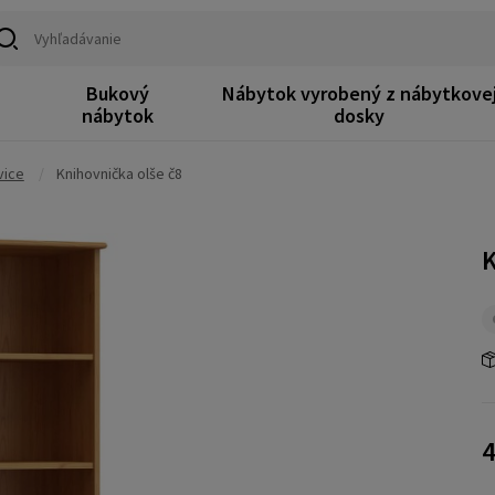
Bukový
Nábytok vyrobený z nábytkove
k
nábytok
dosky
vice
/
Knihovnička olše č8
K
4