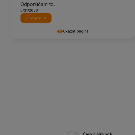
Odporúčam to.
5/31/2026
vidieť produkt
Ukázať originál
Český výrobok