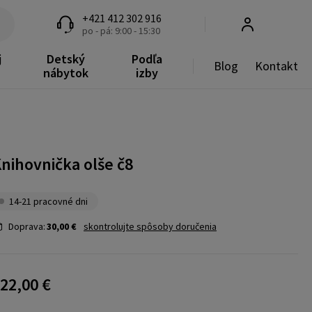
+421 412 302 916
po - pá: 9:00 - 15:30
j
Detský
Podľa
Blog
Kontakt
nábytok
izby
nihovnička olše č8
14-21 pracovné dni
Doprava:
30,00 €
skontrolujte spôsoby doručenia
22,00 €