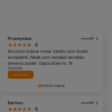
Przemysław
overené
5
Borovica krásne vonia. Všetko som dostal
kompletné. Nikde som nenašiel lacnejšiu
drevenú posteľ. Odporúčam to. 💯
5/13/2026
vidieť produkt
Ukázať originál
Bartosz
overené
5