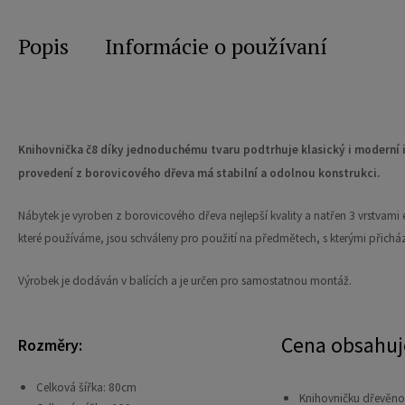
Popis
Informácie o používaní
Knihovnička č8 díky jednoduchému tvaru podtrhuje klasický i moderní 
provedení z borovicového dřeva má stabilní a odolnou konstrukci.
Nábytek je vyroben z borovicového dřeva nejlepší kvality a natřen 3 vrstvami e
které používáme, jsou schváleny pro použití na předmětech, s kterými přicház
Výrobek je dodáván v balících a je určen pro samostatnou montáž.
Cena obsahuj
Rozměry:
Celková šířka: 80cm
Knihovničku dřevěno