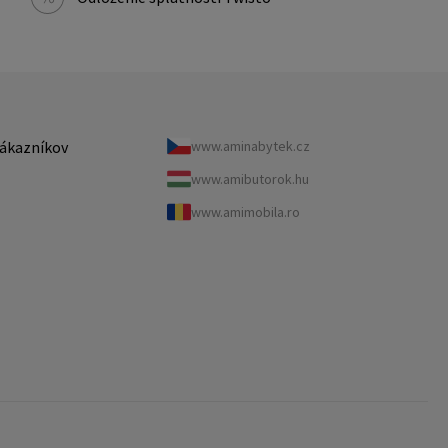
ákazníkov
www.aminabytek.cz
www.amibutorok.hu
www.amimobila.ro