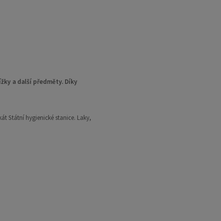
žky a další předměty. Díky
át Státní hygienické stanice. Laky,