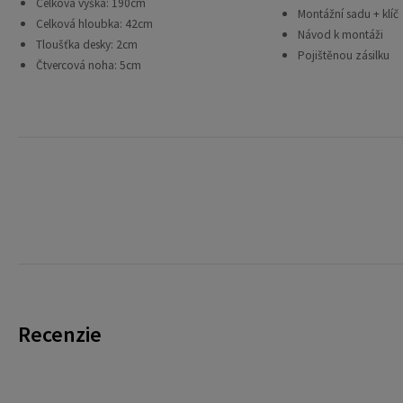
Celková výška: 190cm
Montážní sadu + klíč
Celková hloubka: 42cm
Návod k montáži
Tloušťka desky: 2cm
Pojištěnou zásilku
Čtvercová noha: 5cm
Recenzie