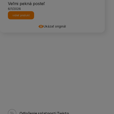
Veľmi pekná posteľ
6/1/2026
vidieť produkt
Ukázať originál
Odloženie splatnosti Twisto