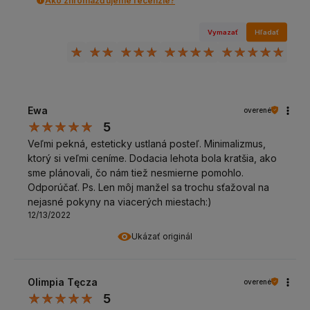
Ako zhromažďujeme recenzie?
Vymazať
Hľadať
Ewa
overené
5
Veľmi pekná, esteticky ustlaná posteľ. Minimalizmus,
ktorý si veľmi ceníme. Dodacia lehota bola kratšia, ako
sme plánovali, čo nám tiež nesmierne pomohlo.
Odporúčať. Ps. Len môj manžel sa trochu sťažoval na
nejasné pokyny na viacerých miestach:)
12/13/2022
Ukázať originál
Olimpia Tęcza
overené
5