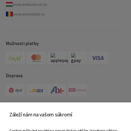
www.amibutorok.hu
www.amimobila.ro
Možnosti platby
Doprava
Certifikáty
Záleží nám na vašom súkromí
Cookies môžu byť použité na personalizáciu reklám. Vyjadrenie súhlasu