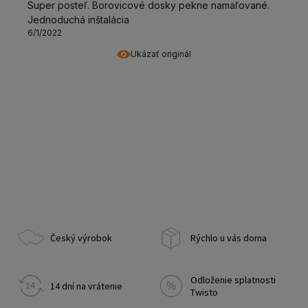
Super posteľ. Borovicové dosky pekne namaľované.
Jednoduchá inštalácia
6/1/2022
Ukázať originál
Český výrobok
Rýchlo u vás doma
Odloženie splatnosti
14 dní na vrátenie
Twisto