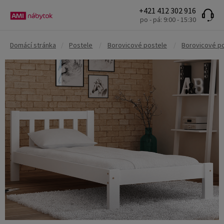
+421 412 302 916
po - pá: 9:00 - 15:30
Domácí stránka
/
Postele
/
Borovicové postele
/
Borovicové po