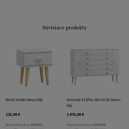
Súvisiace produkty
Noční stolek Venuci bílý
Komoda č3 šířka 160 cm 5š Venuci
bílý
b
123,00 €
1 073,00 €
Normálna cena:
123,00 €
Normálna cena:
1 073,00 €