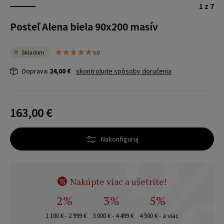
1 z 7
Posteľ Alena biela 90x200 masív
Skladom
5.0
Doprava:
24,00 €
skontrolujte spôsoby doručenia
163,00 €
Nakonfiguruj
Nakúpte viac a ušetrite!
%
2%
3%
5%
1 100 € - 2 999 €
3 000 € - 4 499 €
4 500 € - a viac