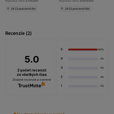
Najnižšia cena:
2 735,00 €
Najnižšia cena:
23 870,00 €
14-21 pracovné dni
14-21 pracovné dni
Recenzie
(2)
5
100%
5.0
4
0%
3
0%
2
počet recenzií
zo všetkých čias
2
0%
Získané recenzie a overené
1
0%