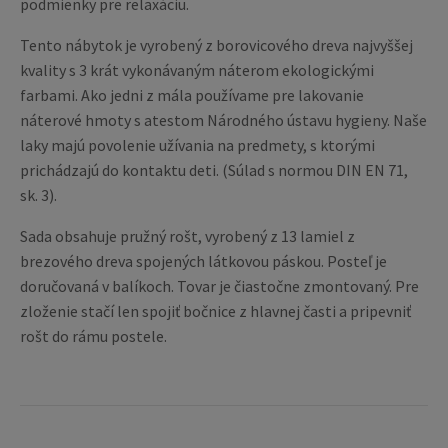
podmienky pre relaxáciu.
Tento nábytok je vyrobený z borovicového dreva najvyššej
kvality s 3 krát vykonávaným náterom ekologickými
farbami. Ako jedni z mála používame pre lakovanie
náterové hmoty s atestom Národného ústavu hygieny. Naše
laky majú povolenie užívania na predmety, s ktorými
prichádzajú do kontaktu deti. (Súlad s normou DIN EN 71,
sk. 3).
Sada obsahuje pružný rošt, vyrobený z 13 lamiel z
brezového dreva spojených látkovou páskou. Posteľ je
doručovaná v balíkoch. Tovar je čiastočne zmontovaný. Pre
zloženie stačí len spojiť bočnice z hlavnej časti a pripevniť
rošt do rámu postele.