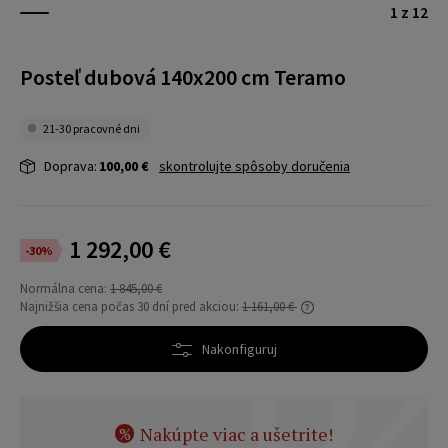
1 z 12
Posteľ dubová 140x200 cm Teramo
21-30 pracovné dni
Doprava:
100,00 €
skontrolujte spôsoby doručenia
1 292,00 €
-30%
Normálna cena:
1 845,00 €
Najnižšia cena počas 30 dní pred akciou:
1 161,00 €
Ak sa produkt predáva kratšie ako 30 dní,
zobrazí sa najnižšia cena od uvedenia
Nakonfiguruj
produktu do predaja.
Nakúpte viac a ušetrite!
%