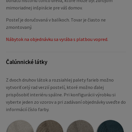
bohatú históriu tohto dreva, ktoré môže byť zdrojom
mimoriadnej inšpirácie pre váš domov.
Posteľ je doručovaná v balíkoch. Tovar je čiasto ne
zmontovaný.
Nábytok na objednávku sa vyrába s platbou vopred.
Čalúnnické látky
Z dvoch druhov látok a rozsiahlej palety farieb možno
vytvoriť celý rad verzií postelí, ktoré možno ďalej
prispôsobiť interiéru spálne. Pri konfigurácii výrobku si
vyberte jeden zo vzorov a pri zadávaní objednávky uveďte do
informácií číslo farby.