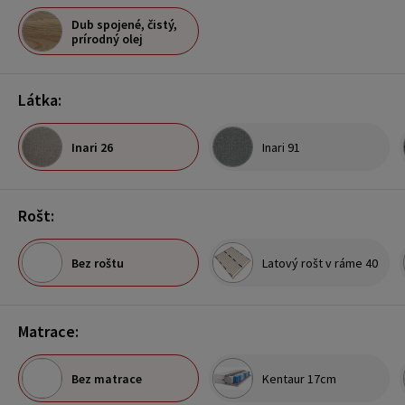
Dub spojené, čistý,
prírodný olej
Látka:
Inari 26
Inari 91
Rošt:
Bez roštu
Latový rošt v ráme 40
Matrace:
Bez matrace
Kentaur 17cm