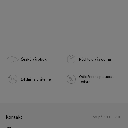
Český výrobok
Rýchlo u vás doma
Odloženie splatnosti
14 dní na vrátenie
Twisto
Kontakt
po-pá: 9:00-15:30