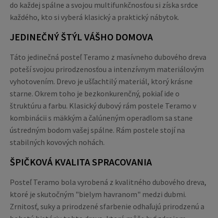
do každej spálne a svojou multifunkčnosťou si získa srdce
každého, kto si vyberá klasický a praktický nábytok.
JEDINEČNÝ ŠTÝL VÁŠHO DOMOVA
Táto jedinečná posteľ Teramo z masívneho dubového dreva
poteší svojou prirodzenosťou a intenzívnym materiálovým
vyhotovením. Drevo je ušľachtilý materiál, ktorý krásne
starne. Okrem toho je bezkonkurenčný, pokiaľ ide o
štruktúru a farbu. Klasický dubový rám postele Teramo v
kombinácii s mäkkým a čalúneným operadlom sa stane
ústredným bodom vašej spálne. Rám postele stojí na
stabilných kovových nohách.
ŠPIČKOVÁ KVALITA SPRACOVANIA
Posteľ Teramo bola vyrobená z kvalitného dubového dreva,
ktoré je skutočným "bielym havranom" medzi dubmi.
Zrnitosť, suky a prirodzené sfarbenie odhaľujú prirodzenú a