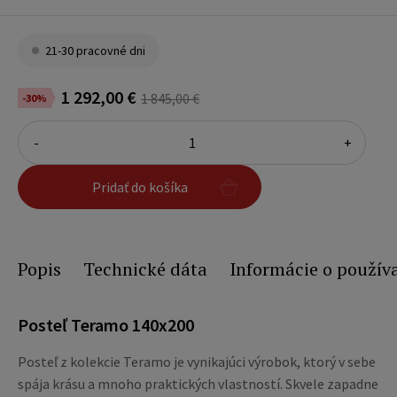
21-30 pracovné dni
1 292,00 €
1 845,00 €
-30%
-
+
Pridať do košíka
Popis
Technické dáta
Informácie o použív
Posteľ Teramo 140x200
Posteľ z kolekcie Teramo je vynikajúci výrobok, ktorý v sebe
spája krásu a mnoho praktických vlastností. Skvele zapadne