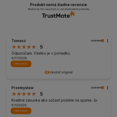
Produkt nemá žiadne recenzie
Možno by Vás zaujímali aj iné ohodnotené produkty
Tomasz
overené
5
Odporúčam. Všetko je v poriadku.
6/17/2026
vidieť produkt
Ukázať originál
Przemysław
overené
5
Kvalitná zásuvka ako súčasť postele na spanie. 👍️
5/13/2026
vidieť produkt