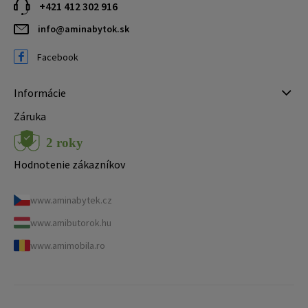
+421 412 302 916
info@aminabytok.sk
Facebook
Informácie
Záruka
Hodnotenie zákazníkov
www.aminabytek.cz
www.amibutorok.hu
www.amimobila.ro