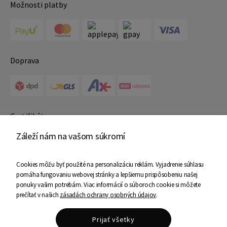
Možnosti platby
Doprava
Certifikáty
Záleží nám na vašom súkromí
Cookies môžu byť použité na personalizáciu reklám. Vyjadrenie súhlasu
pomáha fungovaniu webovej stránky a lepšiemu prispôsobeniu našej
ponuky vašim potrebám. Viac informácií o súboroch cookie si môžete
prečítať v našich
zásadách ochrany osobných údajov
.
Copyright © 2025 Ami Nábytok - Všetky práva vyhradené
Shoper Premium
Prijať všetky