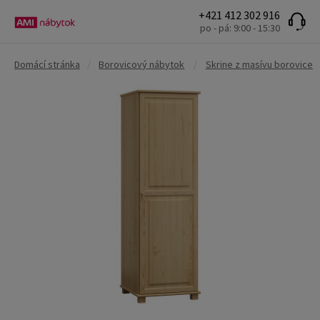
+421 412 302 916
po - pá: 9:00 - 15:30
Domácí stránka
/
Borovicový nábytok
/
Skrine z masívu borovice