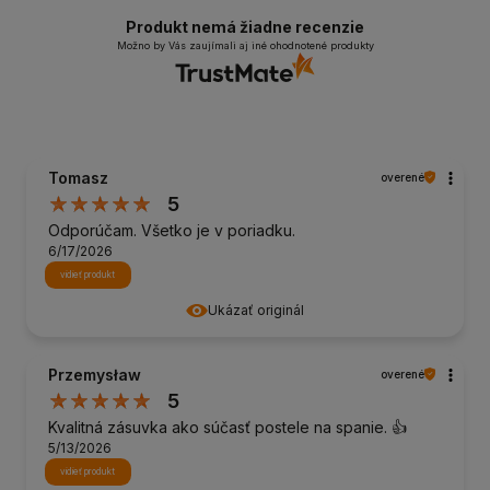
Produkt nemá žiadne recenzie
Možno by Vás zaujímali aj iné ohodnotené produkty
Tomasz
overené
5
Odporúčam. Všetko je v poriadku.
6/17/2026
vidieť produkt
Ukázať originál
Przemysław
overené
5
Kvalitná zásuvka ako súčasť postele na spanie. 👍️
5/13/2026
vidieť produkt