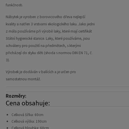
funkčnosti.
Nábytek je vyroben z borovicového dřeva nejlepší
kvality a natřen 3 vrstvami ekologického laku. Jako jedni
z mála používáme při výrobě laky, které mají certifikát
Státní hygienické stanice. Laky, které používáme, jsou
schváleny pro použití na předmětech, s kterými
přicházejí do styku děti (shoda s normou DIN EN 71, č.
3).
Výrobek je dodáván v balících a je určen pro
samostatnou montáž.
Rozměry:
Cena obsahuje:
Celková šířka: 60cm
Celková výška: 190cm
Celková hloubka: 60cm