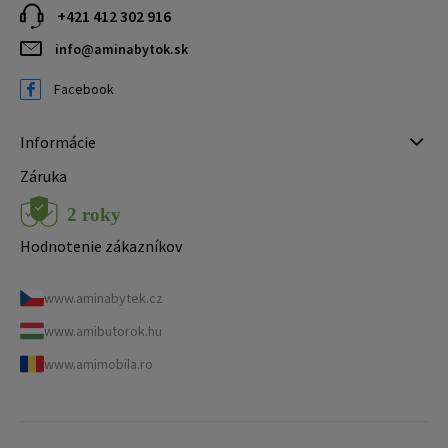
+421 412 302 916
info@aminabytok.sk
Facebook
Informácie
Záruka
Hodnotenie zákazníkov
www.aminabytek.cz
www.amibutorok.hu
www.amimobila.ro