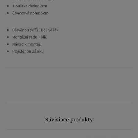
Tloušťka desky: 2cm
Čtvercová noha: 5cm
Dřevěnou skříň 1Dč3 věšák
Montážní sadu + klíč
Návod k montáži
Pojištěnou zásilku
Súvisiace produkty