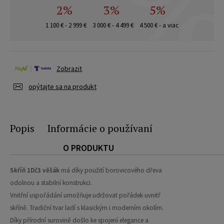
2%
3%
5%
1 100 € - 2 999 €
3 000 € - 4 499 €
4 500 € - a viac
Zobrazit
opýtajte sa na produkt
Popis
Informácie o používaní
O PRODUKTU
Skříň 1Dč3 věšák
má díky použití borovicového dřeva
odolnou a stabilní konstrukci.
Vnitřní uspořádání umožňuje udržovat pořádek uvnitř
skříně. Tradiční tvar ladí s klasickým i moderním okolím.
Díky přírodní surovině došlo ke spojení elegance a