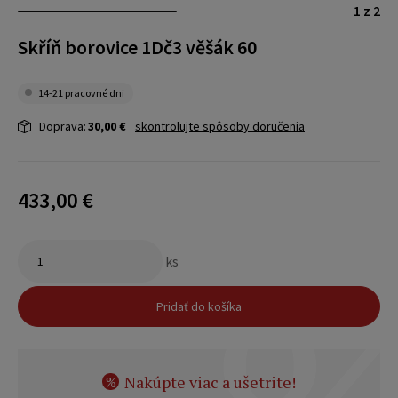
1 z 2
Skříň borovice 1Dč3 věšák 60
14-21 pracovné dni
Doprava:
30,00 €
skontrolujte spôsoby doručenia
433,00 €
ks
Pridať do košíka
Nakúpte viac a ušetrite!
%