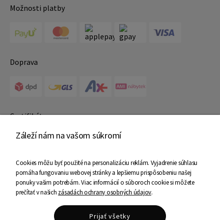
Možnosti platby
Doprava
Certifikáty
Záleží nám na vašom súkromí
Cookies môžu byť použité na personalizáciu reklám. Vyjadrenie súhlasu
pomáha fungovaniu webovej stránky a lepšiemu prispôsobeniu našej
ponuky vašim potrebám. Viac informácií o súboroch cookie si môžete
prečítať v našich
zásadách ochrany osobných údajov
.
Copyright © 2025 Ami Nábytok - Všetky práva vyhradené
Shoper Premium
Prijať všetky