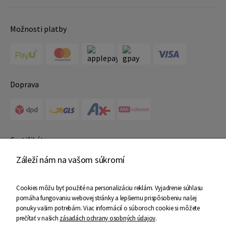
Možnosti platby
Doprava
Certifikáty
Záleží nám na vašom súkromí
Cookies môžu byť použité na personalizáciu reklám. Vyjadrenie súhlasu
pomáha fungovaniu webovej stránky a lepšiemu prispôsobeniu našej
ponuky vašim potrebám. Viac informácií o súboroch cookie si môžete
prečítať v našich
zásadách ochrany osobných údajov
.
Copyright © 2025 Ami Nábytok - Všetky práva vyhradené