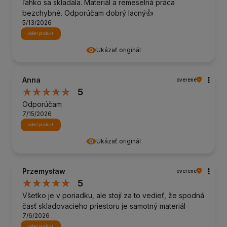
ľahko sa skladala. Materiál a remeselná práca
bezchybné. Odporúčam dobrý lacný👍️
5/13/2026
vidieť produkt
Ukázať originál
Anna
overené
5
Odporúčam
7/15/2026
vidieť produkt
Ukázať originál
Przemysław
overené
5
Všetko je v poriadku, ale stojí za to vedieť, že spodná
časť skladovacieho priestoru je samotný materiál
7/6/2026
vidieť produkt