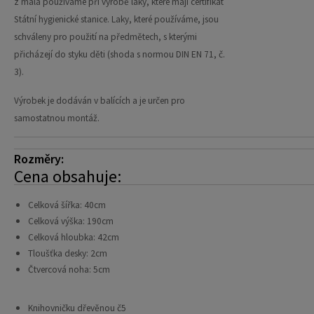
z mála používáme při výrobě laky, které mají certifikát
Státní hygienické stanice. Laky, které používáme, jsou
schváleny pro použití na předmětech, s kterými
přicházejí do styku děti (shoda s normou DIN EN 71, č.
3).
Výrobek je dodáván v balících a je určen pro
samostatnou montáž.
Rozměry:
Cena obsahuje:
Celková šířka: 40cm
Celková výška: 190cm
Celková hloubka: 42cm
Tloušťka desky: 2cm
Čtvercová noha: 5cm
Knihovničku dřevěnou č5