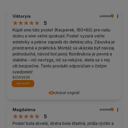
Viktoryia
overené
5
Kúpili sme túto posteľ (Kacperek, 160x80) pre našu
dcéru a sme veľmi spokojní. Posteľ vyzerá veľmi
esteticky a pekne zapadá do detskej izby. Zásuvka je
priestranná a praktická. Montáž sa ukázala byť naozaj
jednoduchá, návod bol jasný. Konštrukcia je pevná a
stabilná – nič nevŕzga, nič sa nekýve, dieťa sa v nej
cíti bezpečne. Tento produkt odporúčam s čistým
svedomím!
6/24/2026
vidieť produkt
Ukázať originál
Magdalena
overené
5
Posteľ bola skvelá, dcéra bola šťastná, prišla rýchlo a