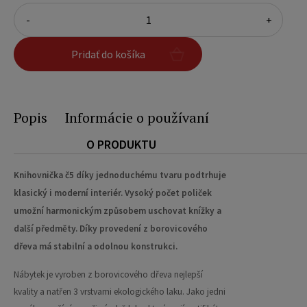
-
+
Pridať do košíka
Popis
Informácie o používaní
O PRODUKTU
Knihovnička č5 díky jednoduchému tvaru podtrhuje
klasický i moderní interiér. Vysoký počet poliček
umožní harmonickým způsobem uschovat knížky a
další předměty. Díky provedení z borovicového
dřeva má stabilní a odolnou konstrukci.
Nábytek je vyroben z borovicového dřeva nejlepší
kvality a natřen 3 vrstvami ekologického laku. Jako jedni