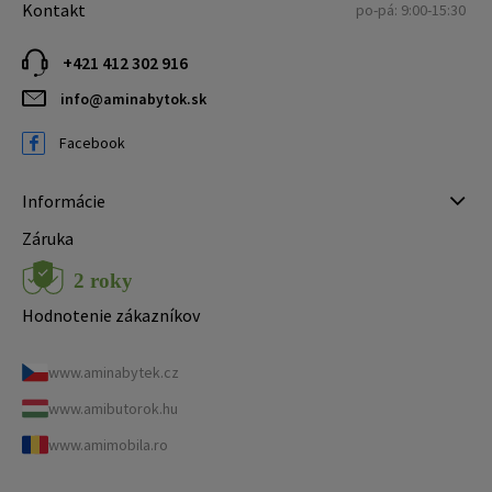
Kontakt
po-pá: 9:00-15:30
+421 412 302 916
info@aminabytok.sk
Facebook
Informácie
Záruka
Hodnotenie zákazníkov
www.aminabytek.cz
www.amibutorok.hu
www.amimobila.ro