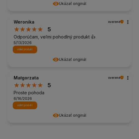
Ukázať originál
Weronika
overené
5
Odporúčam, veľmi pohodlný produkt 👍️
5/13/2026
vidieť produkt
Ukázať originál
Małgorzata
overené
5
Proste pohoda
6/16/2026
vidieť produkt
Ukázať originál