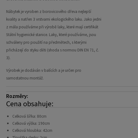
Nábytek je vyroben z borovicového dřeva nejlepší
kvality a natřen 3 vrstvami ekologického laku. Jako jedni
z mála používáme při výrobě laky, které mají certifikát
Státní hygienické stanice. Laky, které používáme, jsou
schváleny pro použití na předmětech, s kterými
přicházejí do styku děti (shoda s normou DIN EN 71, č.
3).
Výrobek je dodáván v balících a je určen pro
samostatnou montáž.
Rozměry:
Cena obsahuje:
Celková šířka: 80cm
Celková výška: 190cm
Celková hloubka: 42cm
Tloušťka desky: 2cm