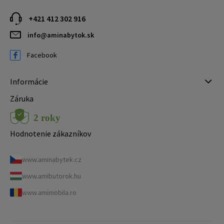
+421 412 302 916
info@aminabytok.sk
Facebook
Informácie
Záruka
Hodnotenie zákazníkov
www.aminabytek.cz
www.amibutorok.hu
www.amimobila.ro