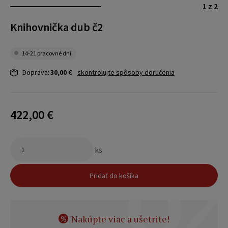
1 z 2
Knihovnička dub č2
14-21 pracovné dni
Doprava:
30,00 €
skontrolujte spôsoby doručenia
422,00 €
ks
Pridať do košíka
Nakúpte viac a ušetrite!
%