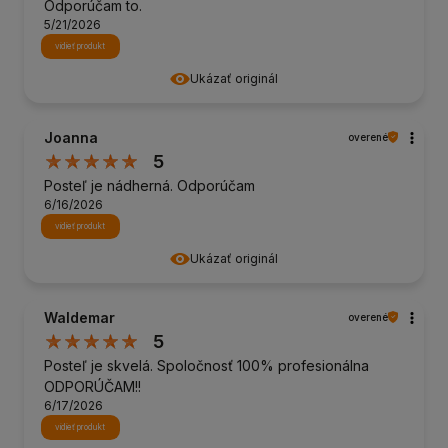
Odporúčam to.
5/21/2026
vidieť produkt
Ukázať originál
Joanna
overené
5
Posteľ je nádherná. Odporúčam
6/16/2026
vidieť produkt
Ukázať originál
Waldemar
overené
5
Posteľ je skvelá. Spoločnosť 100% profesionálna
ODPORÚČAM!!
6/17/2026
vidieť produkt