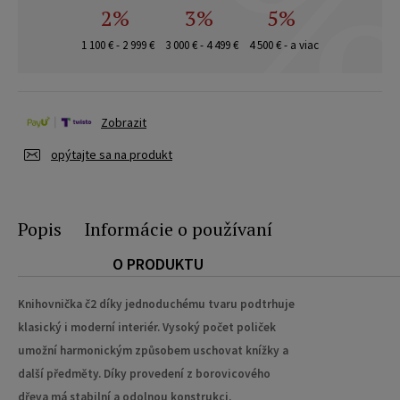
2%
3%
5%
1 100 € - 2 999 €
3 000 € - 4 499 €
4 500 € - a viac
Zobrazit
opýtajte sa na produkt
Popis
Informácie o používaní
O PRODUKTU
Knihovnička č2 díky jednoduchému tvaru podtrhuje
klasický i moderní interiér. Vysoký počet poliček
umožní harmonickým způsobem uschovat knížky a
další předměty. Díky provedení z borovicového
dřeva má stabilní a odolnou konstrukci.