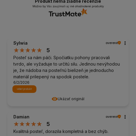
Produkt nemá žiadne recenzie
Možno by Vás zaujímali aj iné ohodnotené produkty
Sylwia
overené
5
Posteľ sa nám páči. Spočiatku pohony pracovali
tvrdo, ale vyžaduje to určitú silu. Jedinou nevýhodou
je, že nádoba na posteľnú bielizeň je jednoducho
materiál prilepený na spodok postele.
6/2/2026
vidieť produkt
Ukázať originál
Damian
overené
5
Kvalitná posteľ, dorazila kompletná a bez chýb.