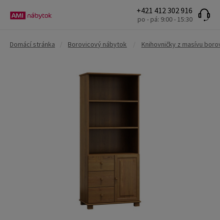
+421 412 302 916
po - pá: 9:00 - 15:30
Domácí stránka
/
Borovicový nábytok
/
Knihovničky z masívu boro