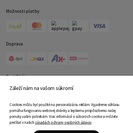
Možnosti platby
Doprava
Certifikáty
Záleží nám na vašom súkromí
Cookies môžu byť použité na personalizáciu reklám. Vyjadrenie súhlasu
pomáha fungovaniu webovej stránky a lepšiemu prispôsobeniu našej
ponuky vašim potrebám. Viac informácií o súboroch cookie si môžete
prečítať v našich
zásadách ochrany osobných údajov
.
Copyright © 2025 Ami Nábytok - Všetky práva vyhradené
Shoper Premium