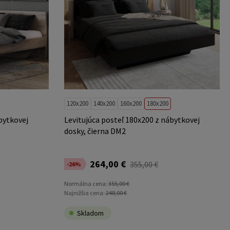
120x200
140x200
160x200
180x200
bytkovej
Levitujúca posteľ 180x200 z nábytkovej
dosky, čierna DM2
264,00 €
355,00 €
-26%
Normálna cena:
355,00 €
Najnižšia cena:
248,00 €
Skladom