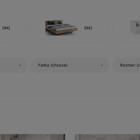
DM1
DM2
Farba: (choose)
Rozmer: (