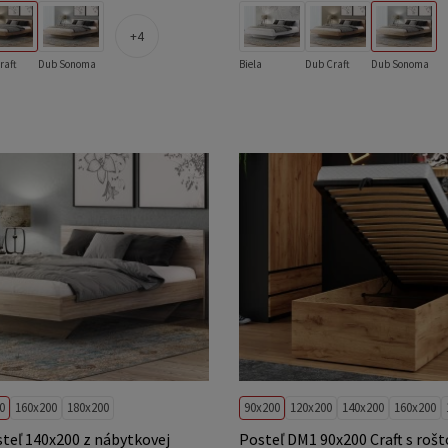
4
raft
Dub Sonoma
Biela
Dub Craft
Dub Sonoma
0
160x200
180x200
90x200
120x200
140x200
160x200
steľ 140x200 z nábytkovej
Posteľ DM1 90x200 Craft s roš