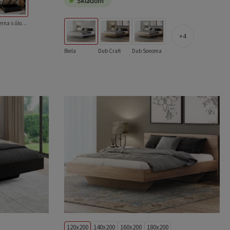
Skladom
Čierna s úložným priestorom
4
Biela
Dub Craft
Dub Sonoma
120x200
140x200
160x200
180x200