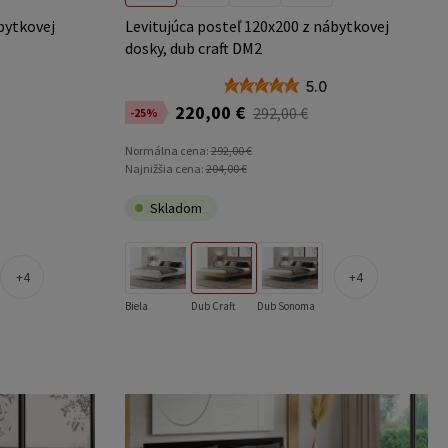
bytkovej
Levitujúca posteľ 120x200 z nábytkovej
dosky, dub craft DM2
5.0
220,00 €
292,00 €
-25%
Normálna cena:
292,00 €
Najnižšia cena:
204,00 €
Skladom
4
4
Biela
Dub Craft
Dub Sonoma