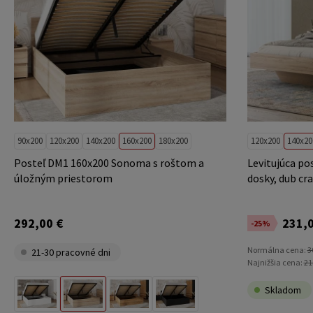
90x200
120x200
140x200
160x200
180x200
120x200
140x20
Posteľ DM1 160x200 Sonoma s roštom a
Levitujúca po
úložným priestorom
dosky, dub cr
292,00 €
231,0
-25%
Normálna cena:
3
21-30 pracovné dni
Najnižšia cena:
21
Skladom