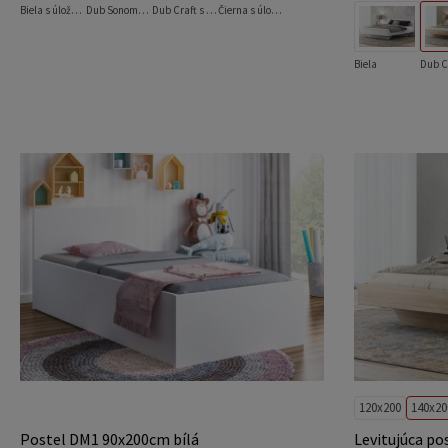
Biela s úložným priestorom
Dub Sonoma s úložným priestorom
Dub Craft s úložným priestorom
Čierna s úložným priestorom
Biela
Dub C
120x200
140x20
Postel DM1 90x200cm bílá
Levitujúca po