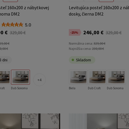
steľ 160x200 z nábytkovej
Levitujúca posteľ 160x200 z ná
onoma DM2
dosky, čierna DM2
5.0
0 €
246,00 €
329,00 €
329,00 €
-25%
29,00 €
Normálna cena:
329,00 €
0,00 €
Najnižšia cena:
230,00 €
é dni
Skladom
4
raft
Dub Sonoma
Biela
Dub Craft
Dub Sonoma