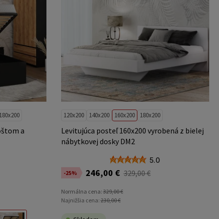
180x200
120x200
140x200
160x200
180x200
oštom a
Levitujúca posteľ 160x200 vyrobená z bielej
nábytkovej dosky DM2
5.0
246,00 €
329,00 €
-25%
Normálna cena:
329,00 €
Najnižšia cena:
230,00 €