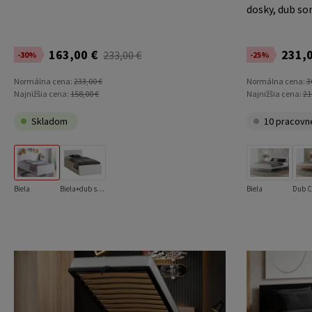
dosky, dub s
163,00 €
231,0
233,00 €
-30%
-25%
Normálna cena:
233,00 €
Normálna cena:
3
Najnižšia cena:
158,00 €
Najnižšia cena:
21
Skladom
10 pracovn
Biela
Biela+dub sonoma
Biela
Dub C