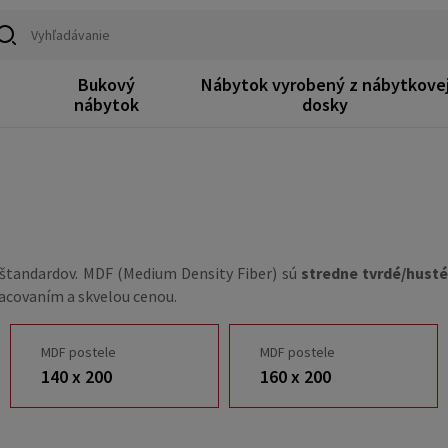
Bukový
Nábytok vyrobený z nábytkove
k
nábytok
dosky
h štandardov. MDF (Medium Density Fiber) sú
stredne tvrdé/hust
racovaním a skvelou cenou.
MDF postele
MDF postele
140 x 200
160 x 200