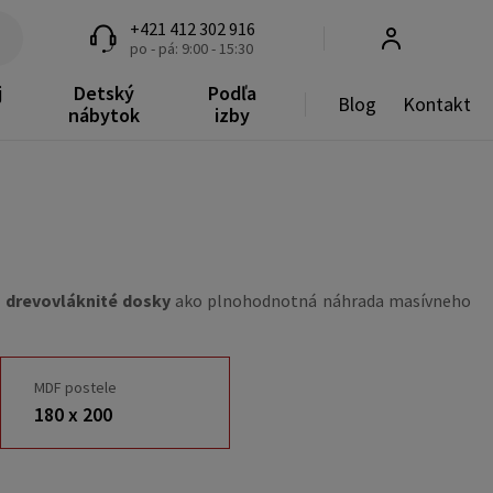
+421 412 302 916
po - pá: 9:00 - 15:30
j
Detský
Podľa
Blog
Kontakt
nábytok
izby
é drevovláknité dosky
ako plnohodnotná náhrada masívneho
MDF postele
180 x 200