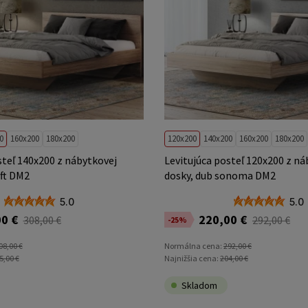
0
160x200
180x200
120x200
140x200
160x200
180x200
steľ 140x200 z nábytkovej
Levitujúca posteľ 120x200 z ná
aft DM2
dosky, dub sonoma DM2
5.0
5.0
0 €
220,00 €
308,00 €
292,00 €
-25%
08,00 €
Normálna cena:
292,00 €
5,00 €
Najnižšia cena:
204,00 €
Skladom