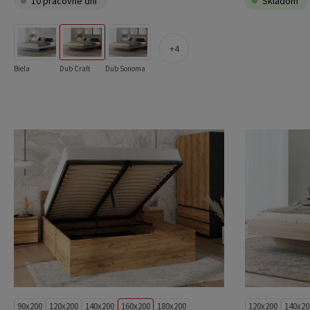
10 pracovné dni
Skladom
4
Biela
Dub Craft
Dub Sonoma
90x200
120x200
140x200
160x200
180x200
120x200
140x20