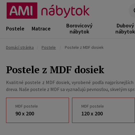
Borovicový
Dubový
Postele
Matrace
nábytok
nábyto
Domácí stránka
/
Postele
/
Postele z MDF dosiek
Postele z MDF dosiek
Kvalitné postele z MDF dosiek, vyrobené podľa najprísnejšíc
dreva. Naše postele z MDF sa vyznačujú pevnosťou, skvelým sp
MDF postele
MDF postele
90 x 200
120 x 200