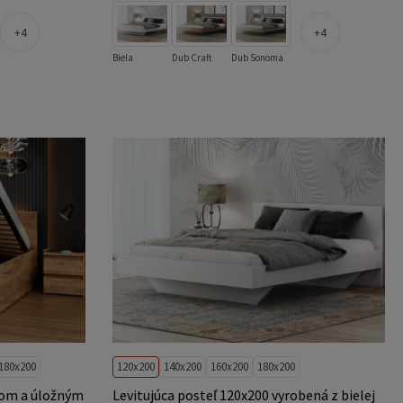
4
4
Biela
Dub Craft
Dub Sonoma
180x200
120x200
140x200
160x200
180x200
tom a úložným
Levitujúca posteľ 120x200 vyrobená z bielej