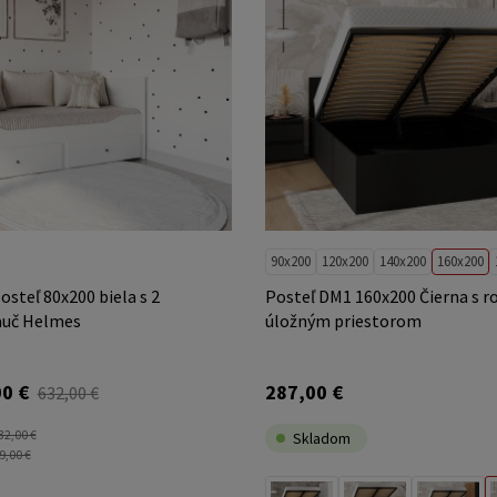
90x200
120x200
140x200
160x200
osteľ 80x200 biela s 2
Posteľ DM1 160x200 Čierna s r
auč Helmes
úložným priestorom
0 €
287,00 €
632,00 €
32,00 €
Skladom
9,00 €