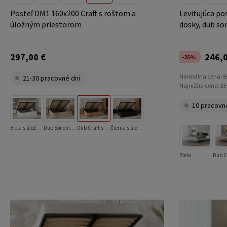
Posteľ DM1 160x200 Craft s roštom a
Levitujúca po
úložným priestorom
dosky, dub s
297,00 €
246,0
-25%
Normálna cena:
3
21-30 pracovné dni
Najnižšia cena:
23
10 pracovn
Biela s úložným priestorom
Dub Sonoma s úložným priestorom
Dub Craft s úložným priestorom
Čierna s úložným priestorom
Biela
Dub C