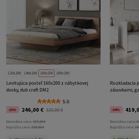
120x200
140x200
160x200
180x200
Levitujúca posteľ 160x200 z nábytkovej
Rozkladacia p
dosky, dub craft DM2
zásuvkami, g
5.0
246,00 €
419,0
329,00 €
-25%
-34%
Normálna cena:
329,00 €
Normálna cena:
6
Najnižšia cena:
230,00 €
Najnižšia cena:
39