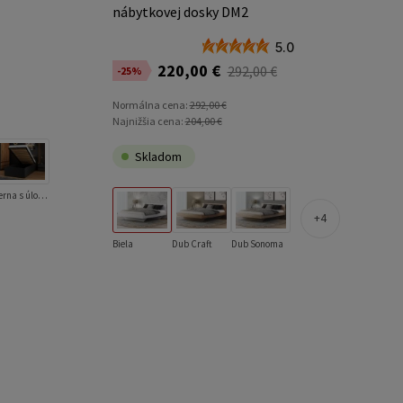
nábytkovej dosky DM2
5.0
220,00 €
292,00 €
-25%
Normálna cena:
292,00 €
Najnižšia cena:
204,00 €
Skladom
Čierna s úložným priestorom
4
Biela
Dub Craft
Dub Sonoma