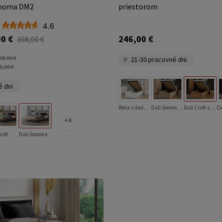
onoma DM2
priestorom
4.6
0 €
246,00 €
308,00 €
08,00 €
21-30 pracovné dni
5,00 €
é dni
Biela s úložným priestorom
Dub Sonoma s úložným priestorom
Dub Craft s úložným priestorom
4
raft
Dub Sonoma