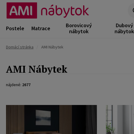
Borovicový
Dubový
Postele
Matrace
nábytok
nábyto
Domácí stránka
/
AMI Nábytek
AMI Nábytek
nájdené:
2677