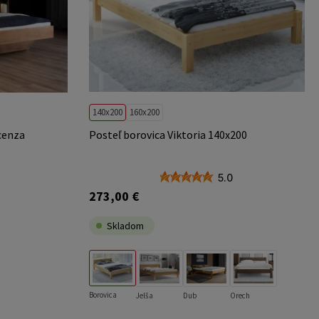
140x200
160x200
cenza
Posteľ borovica Viktoria 140x200
5.0
273,00 €
Skladom
Borovica
Jelša
Dub
Orech