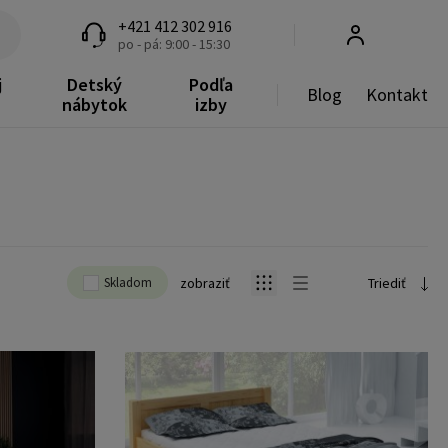
+421 412 302 916
po - pá: 9:00 - 15:30
j
Detský
Podľa
Blog
Kontakt
nábytok
izby
Skladom
zobraziť
Triediť