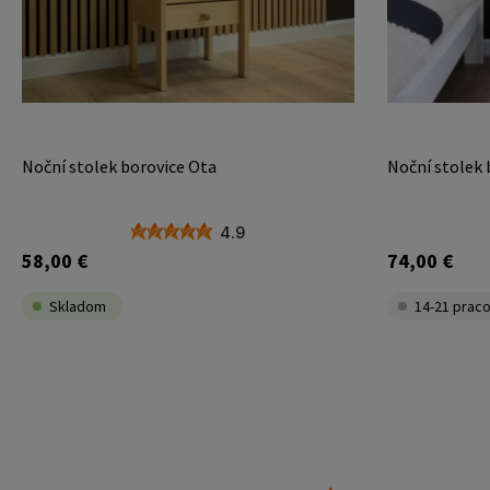
Noční stolek borovice Ota
Noční stolek 
4.9
58,00 €
74,00 €
Skladom
14-21 praco