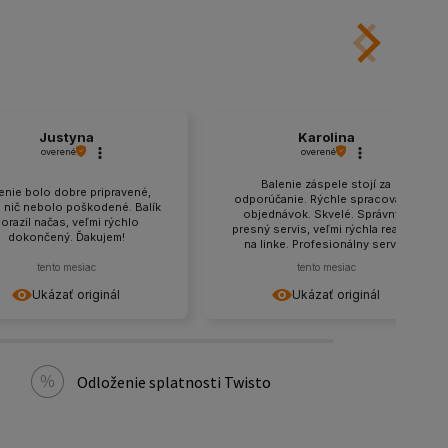
Justyna
Karolina
overené
overené
Balenie záspele stojí za
enie bolo dobre pripravené,
odporúčanie. Rýchle spracovanie
e nič nebolo poškodené. Balík
objednávok. Skvelé. Správny a
orazil načas, veľmi rýchlo
presný servis, veľmi rýchla reakcia
dokončený. Ďakujem!
na linke. Profesionálny servis,
profesionálna pomoc pri výbere
tento mesiac
tento mesiac
tovaru, rýchle doručenie.
Odporúčam to.
Ukázať originál
Ukázať originál
Odloženie splatnosti Twisto