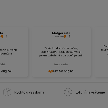
ta
Małgorzata
é
overené
Bal
Zásielku doručenú načas,
ácia a rýchle
takž
odporúčam. Produkty sú veľmi
dporúčam.
d
pekne zabalené a zároveň pevné.
ýždeň
tento mesiac
 originál
Ukázať originál
Rýchlo u vás doma
14 dní na vrátenie