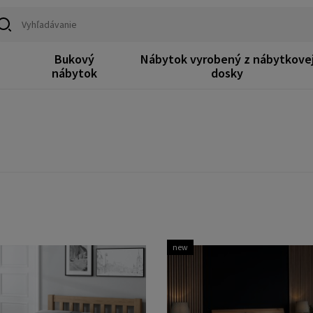
Bukový
Nábytok vyrobený z nábytkove
k
nábytok
dosky
new