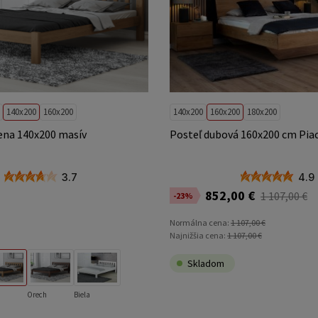
140x200
160x200
140x200
160x200
180x200
ena 140x200 masív
Posteľ dubová 160x200 cm Pia
3.7
4.9
852,00 €
1 107,00 €
-23%
Normálna cena:
1 107,00 €
Najnižšia cena:
1 107,00 €
Skladom
Orech
Biela