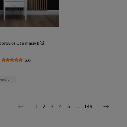
borovice Ota masiv bílá
5.0
vné dni
1
2
3
4
5
...
149