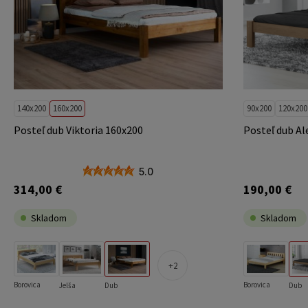
140x200
160x200
90x200
120x200
Posteľ dub Viktoria 160x200
Posteľ dub Al
5.0
314,00 €
190,00 €
Skladom
Skladom
2
Borovica
Borovica
Jelša
Dub
Dub