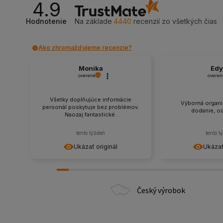
4.9
Hodnotenie
Na základe
4440
recenzií
zo všetkých čias
Ako zhromažďujeme recenzie?
Monika
Edy
overené
overen
Všetky doplňujúce informácie
Výborná organiz
personál poskytuje bez problémov.
dodanie, o
Naozaj fantastické.
tento týždeň
tento t
Ukázať originál
Ukázať
Český výrobok