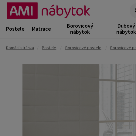
Borovicový
Dubový
Postele
Matrace
nábytok
nábyto
Domácí stránka
/
Postele
/
Borovicové postele
/
Borovicové po