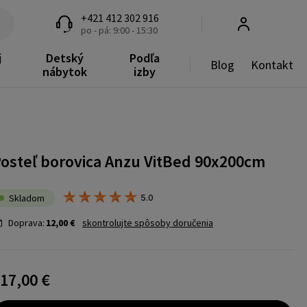
+421 412 302 916
po - pá: 9:00 - 15:30
j
Detský
Podľa
Blog
Kontakt
nábytok
izby
osteľ borovica Anzu VitBed 90x200cm
Skladom
5.0
Doprava:
12,00 €
skontrolujte spôsoby doručenia
17,00 €