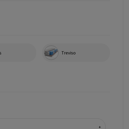
s
Treviso
+