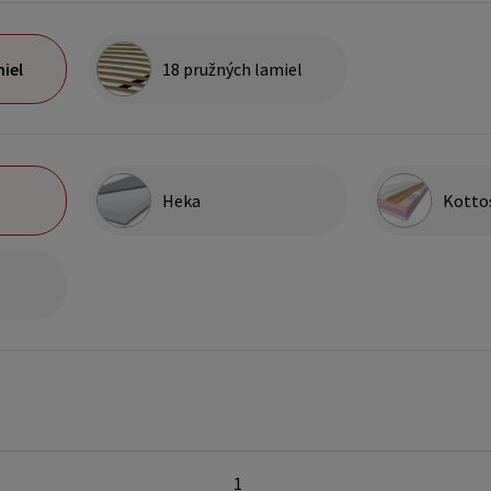
iel
18 pružných lamiel
Heka
Kotto