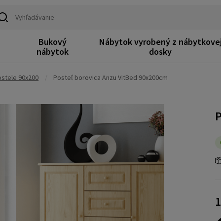
Bukový
Nábytok vyrobený z nábytkove
k
nábytok
dosky
stele 90x200
/
Posteľ borovica Anzu VitBed 90x200cm
P
1