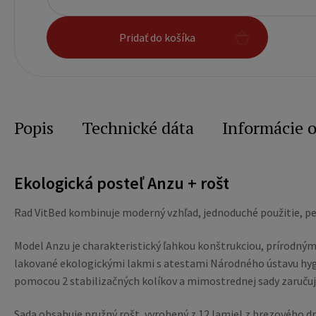
Pridať do košíka
Popis
Technické dáta
Informácie 
Ekologická posteľ Anzu + rošt
Rad VitBed kombinuje moderný vzhľad, jednoduché použitie, pe
Model Anzu je charakteristický ľahkou konštrukciou, prírodný
lakované ekologickými lakmi s atestami Národného ústavu hygi
pomocou 2 stabilizačných kolíkov a mimostrednej sady zaručujú
Sada obsahuje pružný rošt, vyrobený z 12 lamiel z brezového d