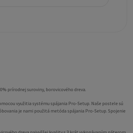
0% prírodnej suroviny, borovicového dreva.
omocou využitia systému spájania Pro-Setup. Naše postele sú
óbovania je nami použitá metóda spájania Pro-Setup. Spojenie
vicového dreva najvyššej kvality s 3 krát vykonávaným náterom