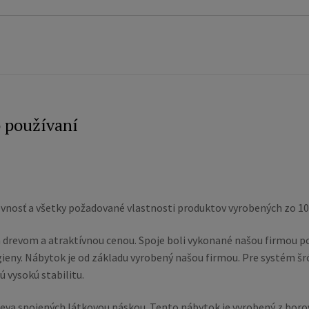
o používaní
vnosť a všetky požadované vlastnosti produktov vyrobených zo 10
m drevom a atraktívnou cenou. Spoje boli vykonané našou firmou p
eny. Nábytok je od základu vyrobený našou firmou. Pre systém šr
 vysokú stabilitu.
reva spojených látkovou páskou. Tento nábytok je vyrobený z boro