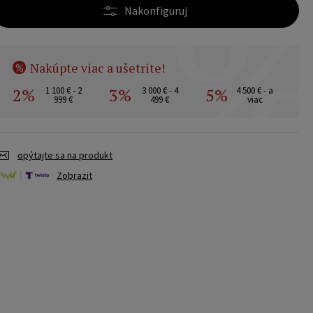
Nakonfiguruj
Nakúpte viac a ušetrite!
%
2%
3%
5%
1 100 € - 2
3 000 € - 4
4 500 € - a
999 €
499 €
viac
opýtajte sa na produkt
Zobrazit