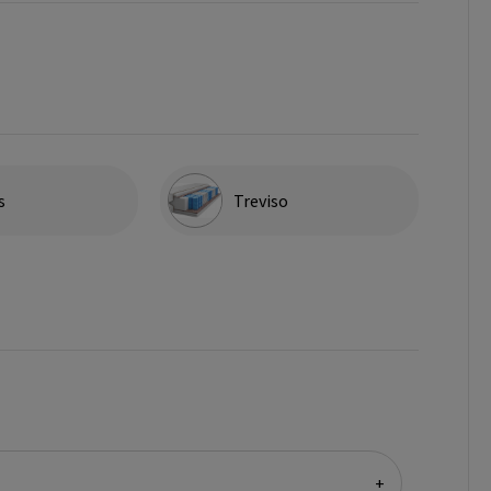
s
Treviso
+