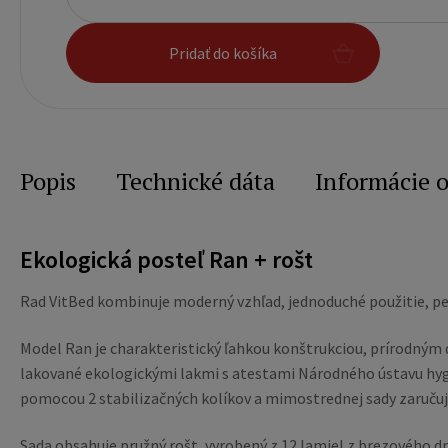
Pridať do košíka
Popis
Technické dáta
Informácie 
Ekologická posteľ Ran + rošt
Rad VitBed kombinuje moderný vzhľad, jednoduché použitie, pe
Model Ran je charakteristický ľahkou konštrukciou, prírodným
lakované ekologickými lakmi s atestami Národného ústavu hygi
pomocou 2 stabilizačných kolíkov a mimostrednej sady zaručujú
Sada obsahuje pružný rošt, vyrobený z 12 lamiel z brezového d