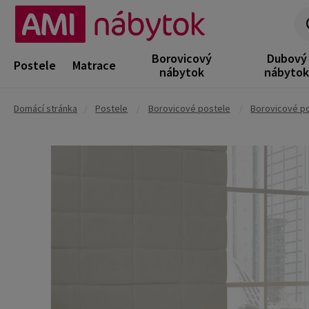
Borovicový
Dubový
Postele
Matrace
nábytok
nábyto
Domácí stránka
/
Postele
/
Borovicové postele
/
Borovicové po