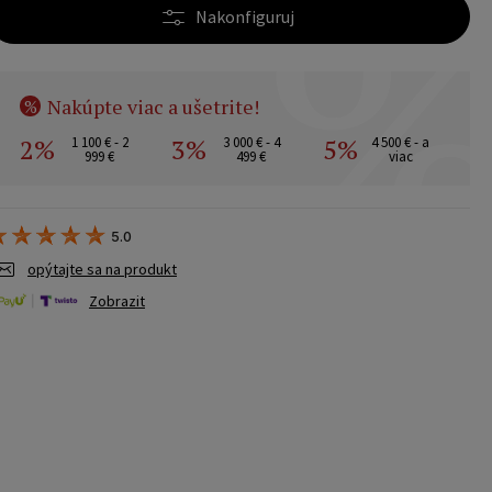
Nakonfiguruj
Nakúpte viac a ušetrite!
%
2%
3%
5%
1 100 € - 2
3 000 € - 4
4 500 € - a
999 €
499 €
viac
5.0
opýtajte sa na produkt
Zobrazit