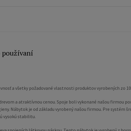
o používaní
vnosť a všetky požadované vlastnosti produktov vyrobených zo 10
 drevom a atraktívnou cenou. Spoje boli vykonané našou firmou po
eny. Nábytok je od základu vyrobený našou firmou. Pre systém šr
 vysokú stabilitu.
reva spojených látkovou páskou. Tento nábytok je vyrobený z boro