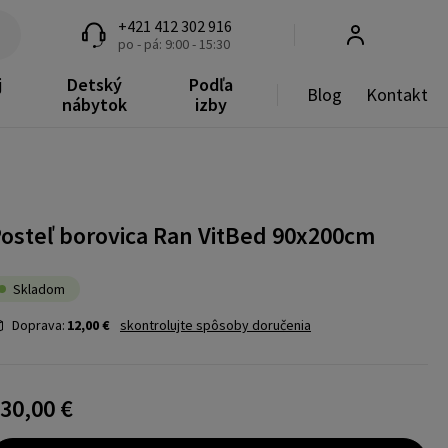
+421 412 302 916
po - pá: 9:00 - 15:30
j
Detský
Podľa
Blog
Kontakt
nábytok
izby
osteľ borovica Ran VitBed 90x200cm
Skladom
Doprava:
12,00 €
skontrolujte spôsoby doručenia
30,00 €