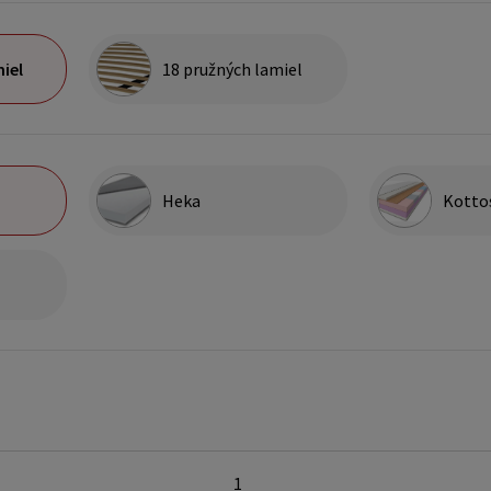
iel
18 pružných lamiel
Heka
Kotto