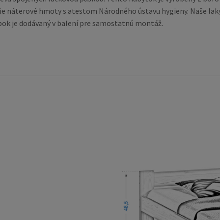
ie náterové hmoty s atestom Národného ústavu hygieny. Naše laky
robok je dodávaný v balení pre samostatnú montáž.