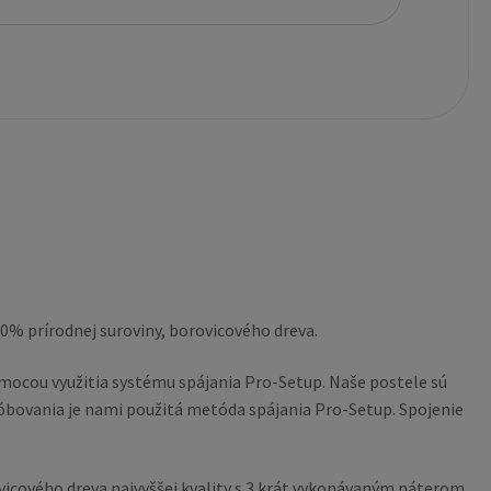
0% prírodnej suroviny, borovicového dreva.
mocou využitia systému spájania Pro-Setup. Naše postele sú
óbovania je nami použitá metóda spájania Pro-Setup. Spojenie
vicového dreva najvyššej kvality s 3 krát vykonávaným náterom