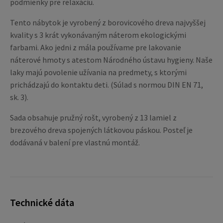
podmienky pre relaxáciu.
Tento nábytok je vyrobený z borovicového dreva najvyššej
kvality s 3 krát vykonávaným náterom ekologickými
farbami. Ako jedni z mála používame pre lakovanie
náterové hmoty s atestom Národného ústavu hygieny. Naše
laky majú povolenie užívania na predmety, s ktorými
prichádzajú do kontaktu deti. (Súlad s normou DIN EN 71,
sk. 3).
Sada obsahuje pružný rošt, vyrobený z 13 lamiel z
brezového dreva spojených látkovou páskou. Posteľ je
dodávaná v balení pre vlastnú montáž.
Technické dáta