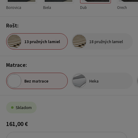
Borovica
Biela
Dub
Orech
Rošt:
13 pružných lamiel
18 pružných lamiel
Matrace:
Bez matrace
Heka
Skladom
161,00 €