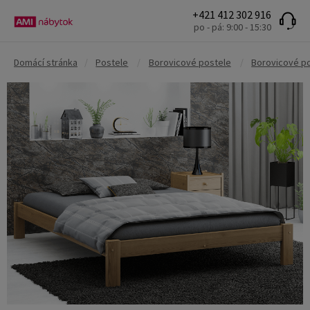
+421 412 302 916
po - pá: 9:00 - 15:30
Domácí stránka
/
Postele
/
Borovicové postele
/
Borovicové p