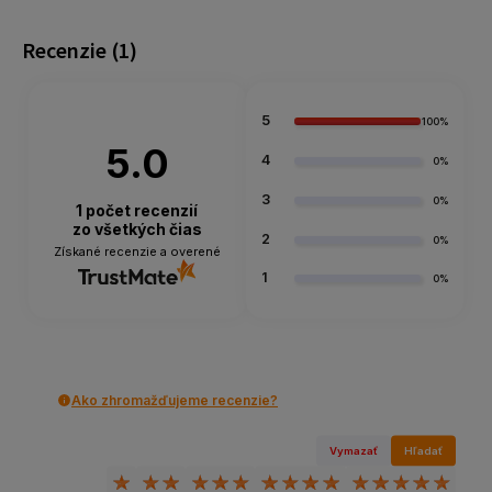
Recenzie
(1)
5
100%
5.0
4
0%
3
0%
1
počet recenzií
zo všetkých čias
2
0%
Získané recenzie a overené
1
0%
Ako zhromažďujeme recenzie?
Vymazať
Hľadať