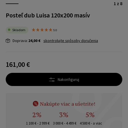
1 z 8
Posteľ dub Luisa 120x200 masív
Skladom
5.0
Doprava:
24,00 €
skontrolujte spôsoby doručenia
161,00 €
Nakonfiguruj
Nakúpte viac a ušetrite!
%
2%
3%
5%
1 100 € - 2 999 €
3 000 € - 4 499 €
4 500 € - a viac