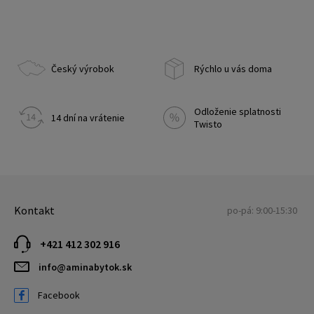
Český výrobok
Rýchlo u vás doma
Odloženie splatnosti
14 dní na vrátenie
Twisto
Kontakt
po-pá: 9:00-15:30
+421 412 302 916
info@aminabytok.sk
Facebook