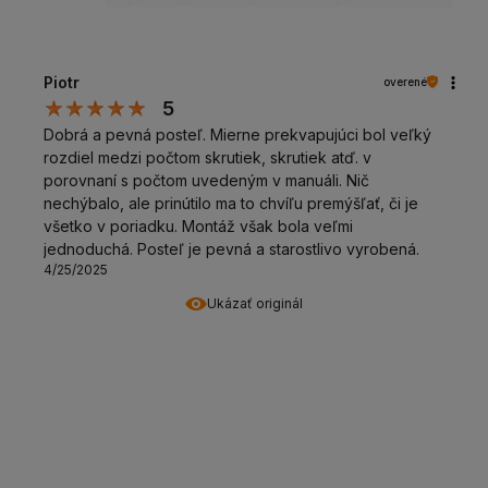
Piotr
overené
5
Dobrá a pevná posteľ. Mierne prekvapujúci bol veľký
rozdiel medzi počtom skrutiek, skrutiek atď. v
porovnaní s počtom uvedeným v manuáli. Nič
nechýbalo, ale prinútilo ma to chvíľu premýšľať, či je
všetko v poriadku. Montáž však bola veľmi
jednoduchá. Posteľ je pevná a starostlivo vyrobená.
4/25/2025
Ukázať originál