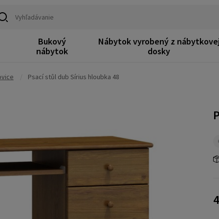
Bukový
Nábytok vyrobený z nábytkove
k
nábytok
dosky
ovice
/
Psací stůl dub Sírius hloubka 48
P
4