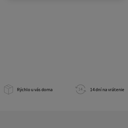
Rýchlo u vás doma
14 dní na vrátenie