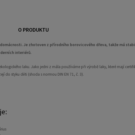
O PRODUKTU
do domácnosti. Je zhotoven z přírodního borovicového dřeva, takže má stabi
derních interiérů.
kologického laku. Jako jedni z mála používáme při výrobě laky, které mají certifik
ejí do styku děti (shoda s normou DIN EN 71, č. 3).
je:
írius