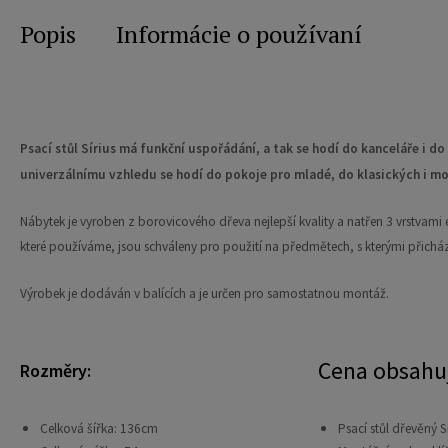
Popis
Informácie o používaní
Psací stůl Sírius má funkční uspořádání, a tak se hodí do kanceláře i 
univerzálnímu vzhledu se hodí do pokoje pro mladé, do klasických i mo
Nábytek je vyroben z borovicového dřeva nejlepší kvality a natřen 3 vrstvami e
které používáme, jsou schváleny pro použití na předmětech, s kterými přicház
Výrobek je dodáván v balících a je určen pro samostatnou montáž.
Cena obsahu
Rozměry:
Celková šířka: 136cm
Psací stůl dřevěný S