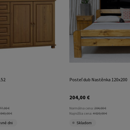
152
Posteľ dub Nastěnka 120x200
204,00 €
77,00 €
Normálna cena:
204,00 €
 840,00 €
Najnižšia cena:
4 020,00 €
vné dni
Skladom