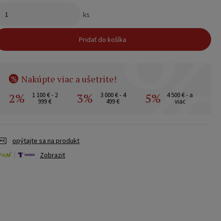
ks
Pridať do košíka
Nakúpte viac a ušetrite!
%
2%
3%
5%
1 100 € - 2
3 000 € - 4
4 500 € - a
999 €
499 €
viac
opýtajte sa na produkt
Zobrazit