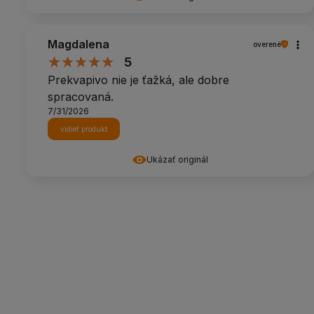
Magdalena
overené
5
Prekvapivo nie je ťažká, ale dobre
spracovaná.
7/31/2026
vidieť produkt
Ukázať originál