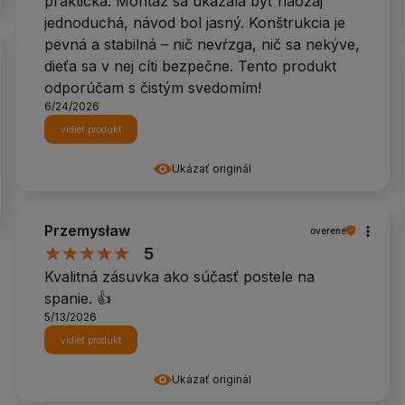
praktická. Montáž sa ukázala byť naozaj
jednoduchá, návod bol jasný. Konštrukcia je
pevná a stabilná – nič nevŕzga, nič sa nekýve,
dieťa sa v nej cíti bezpečne. Tento produkt
odporúčam s čistým svedomím!
6/24/2026
vidieť produkt
Ukázať originál
Przemysław
overené
5
Kvalitná zásuvka ako súčasť postele na
spanie. 👍️
5/13/2026
vidieť produkt
Ukázať originál