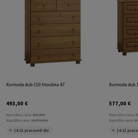
Komoda dub č10 hloubka 47
Komoda dub 
493,00 €
577,00 €
Normálna cena:
493,00 €
Normálna cena:
5
Najnižšia cena:
10 875,00 €
Najnižšia cena:
12
14-21 pracovné dni
14-21 praco