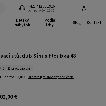
+421 412 302 916
po - pá: 9:00 - 15:30
j
Detský
Podľa
Blog
Kontakt
nábytok
izby
sací stůl dub Sírius hloubka 48
14-21 pracovné dni
Doprava:
30,00 €
skontrolujte spôsoby doručenia
02,00 €