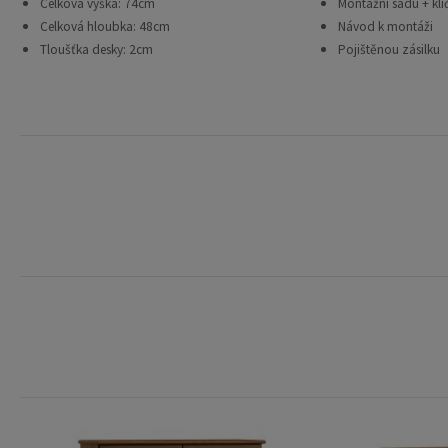
Celková výška: 74cm
Montážní sadu + klí
Celková hloubka: 48cm
Návod k montáži
Tloušťka desky: 2cm
Pojištěnou zásilku