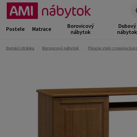
Borovicový
Dubový
Postele
Matrace
nábytok
nábyto
Domácí stránka
/
Borovicový nábytok
/
Písacie stoly z masívu bor