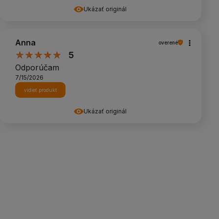
Ukázať originál
Anna
overené
5
Odporúčam
7/15/2026
vidieť produkt
Ukázať originál