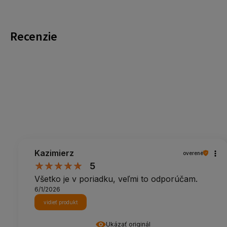
Recenzie
Kazimierz
overené
5
Všetko je v poriadku, veľmi to odporúčam.
6/1/2026
vidieť produkt
Ukázať originál