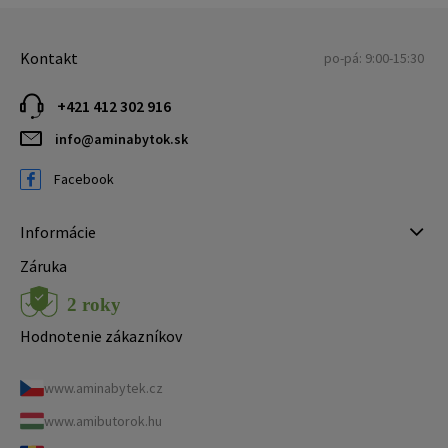
Kontakt
po-pá: 9:00-15:30
+421 412 302 916
info@aminabytok.sk
Facebook
Informácie
Záruka
Hodnotenie zákazníkov
www.aminabytek.cz
www.amibutorok.hu