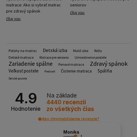
matrace: Ako si vybrať matrac
seniorov
pre zdravý spánok
čítaj viac
čítaj viac
Detská izba
Poťahy na matrac
Malá izba
Rošty
Detské matrace
Umiestnenie postele
Matrace pre seniorov
Zdravý spánok
Zariadenie spálne
Penové matrace
Spálňa
Veľkosť postele
Čistenie matraca
Predsieň
Detské postele
4.9
Na základe
4440
recenzií
zo všetkých čias
Hodnotenie
Ako zhromažďujeme recenzie?
Monika
overené