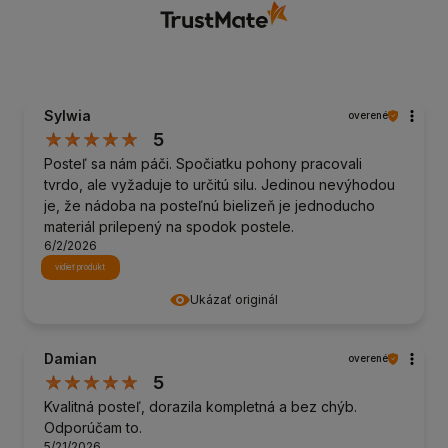
Sylwia
overené
5
Posteľ sa nám páči. Spočiatku pohony pracovali
tvrdo, ale vyžaduje to určitú silu. Jedinou nevýhodou
je, že nádoba na posteľnú bielizeň je jednoducho
materiál prilepený na spodok postele.
6/2/2026
vidieť produkt
Ukázať originál
Damian
overené
5
Kvalitná posteľ, dorazila kompletná a bez chýb.
Odporúčam to.
5/21/2026