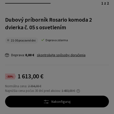
1 z 2
Dubový príborník Rosario komoda 2
dvierka č. 05 s osvetlením
Doprava zdarma
21-30 pracovné dni
Doprava:
0,00 €
skontrolujte spôsoby doručenia
1 613,00 €
-30%
Normálna cena:
2 304,00 €
Najnižšia cena počas 30 dní pred akciou:
1 483,00 €
Ak sa produkt predáva kratšie ako 30 dní,
zobrazí sa najnižšia cena od uvedenia
Nakonfiguruj
produktu do predaja.