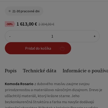
21-30 pracovné dni
1 613,00 €
2 304,00 €
-30%
-
+
Pridať do košíka
Popis
Technické dáta
Informácie o použív
Komoda Rosario
z dubového masívu zaujme svojou
prirodzenosťou a materiálovo náročným dizajnom. Drevo je
ušľachtilý materiál, ktorý krásne starne. Jeho
bezkonkurenčná štruktúra a farba mu navyše dodávajú
jedinečný charakter. Nábytok z kolekcie Rosario sa vďaka