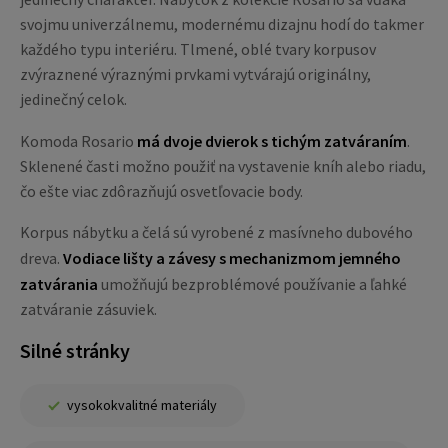
svojmu univerzálnemu, modernému dizajnu hodí do takmer
každého typu interiéru. Tlmené, oblé tvary korpusov
zvýraznené výraznými prvkami vytvárajú originálny,
jedinečný celok.
Komoda Rosario
má dvoje dvierok s tichým zatváraním
.
Sklenené časti možno použiť na vystavenie kníh alebo riadu,
čo ešte viac zdôrazňujú osvetľovacie body.
Korpus nábytku a čelá sú vyrobené z masívneho dubového
dreva.
Vodiace lišty a závesy s mechanizmom jemného
zatvárania
umožňujú bezproblémové používanie a ľahké
zatváranie zásuviek.
Silné stránky
vysokokvalitné materiály