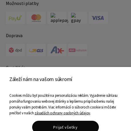
Možnosti platby
Doprava
Certifikáty
Záleží nám na vašom súkromí
Cookies môžu byť použité na personalizáciu reklám. Vyjadrenie súhlasu
pomáha fungovaniu webovej stránky a lepšiemu prispôsobeniu našej
ponuky vašim potrebám. Viac informácií o súboroch cookie si môžete
prečítať v našich
zásadách ochrany osobných údajov
.
Copyright © 2025 Ami Nábytok - Všetky práva vyhradené
Shoper Premium
Prijať všetky