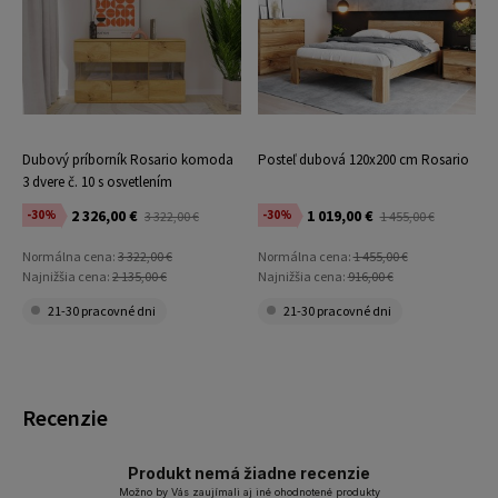
Dubový príborník Rosario komoda
Posteľ dubová 120x200 cm Rosario
3 dvere č. 10 s osvetlením
2 326,00 €
1 019,00 €
-30%
-30%
3 322,00 €
1 455,00 €
Normálna cena:
3 322,00 €
Normálna cena:
1 455,00 €
Najnižšia cena:
2 135,00 €
Najnižšia cena:
916,00 €
21-30 pracovné dni
21-30 pracovné dni
Recenzie
Produkt nemá žiadne recenzie
Možno by Vás zaujímali aj iné ohodnotené produkty