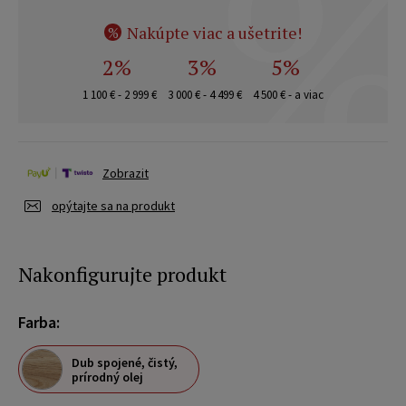
Nakúpte viac a ušetrite!
%
2%
3%
5%
1 100 € - 2 999 €
3 000 € - 4 499 €
4 500 € - a viac
Zobrazit
opýtajte sa na produkt
Nakonfigurujte produkt
Farba:
Dub spojené, čistý,
prírodný olej