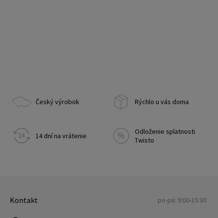
Český výrobok
Rýchlo u vás doma
Odloženie splatnosti
14 dní na vrátenie
Twisto
Kontakt
po-pá: 9:00-15:30