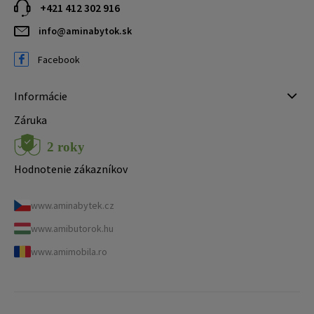
+421 412 302 916
info@aminabytok.sk
Facebook
Informácie
Záruka
Hodnotenie zákazníkov
www.aminabytek.cz
www.amibutorok.hu
www.amimobila.ro