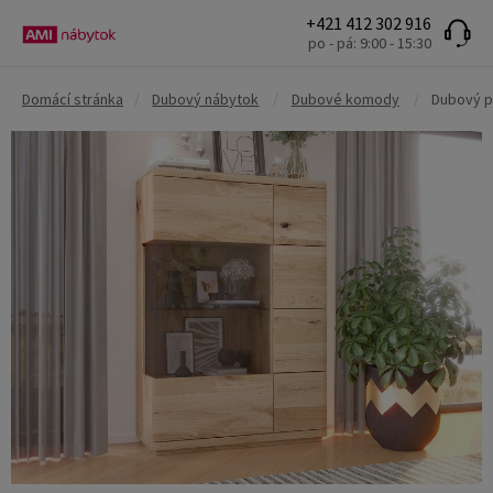
+421 412 302 916
po - pá: 9:00 - 15:30
Domácí stránka
/
Dubový nábytok
/
Dubové komody
/
Dubový pr