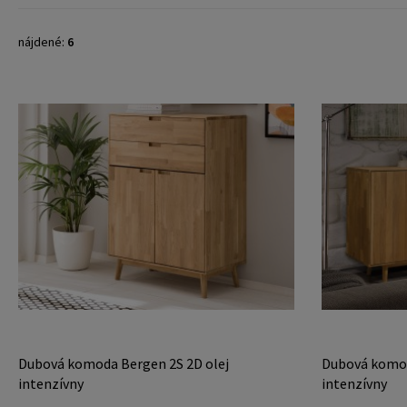
nájdené:
6
Dubová komoda Bergen 2S 2D olej
Dubová komod
intenzívny
intenzívny