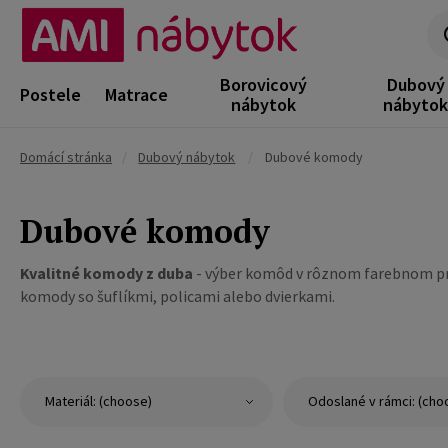
Borovicový
Dubový
Postele
Matrace
nábytok
nábyto
Domácí stránka
/
Dubový nábytok
/
Dubové komody
Dubové komody
Kvalitné komody z duba
- výber komôd v rôznom farebnom prev
komody so šuflíkmi, policami alebo dvierkami.
Materiál: (choose)
Odoslané v rámci: (cho