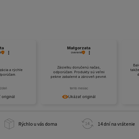
ta
Małgorzata
é
overené
Bal
Zásielku doručenú načas,
ácia a rýchle
takž
odporúčam. Produkty sú veľmi
dporúčam.
d
pekne zabalené a zároveň pevné.
ýždeň
tento mesiac
 originál
Ukázať originál
Rýchlo u vás doma
14 dní na vrátenie