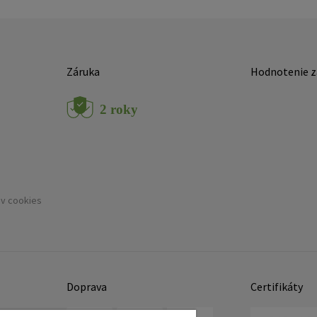
Záruka
Hodnotenie z
ov cookies
Doprava
Certifikáty