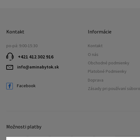
Kontakt
Informácie
po-pá: 9:00-15:30
Kontakt
O nás
+421 412 302 916
Obchodné podmienky
info@aminabytok.sk
Platobné Podmienky
Doprava
Facebook
Zásady pri používaní súbor
Možnosti platby