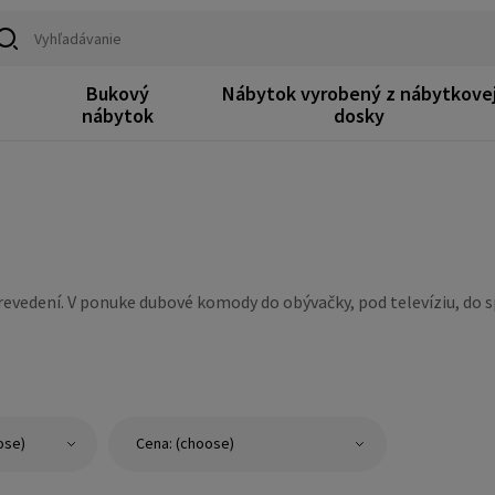
Bukový
Nábytok vyrobený z nábytkove
k
nábytok
dosky
edení. V ponuke dubové komody do obývačky, pod televíziu, do spá
ose)
Cena: (choose)