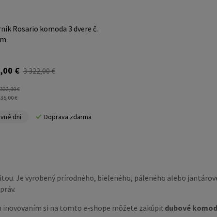
ník Rosario komoda 3 dvere č.
ím
,00 €
3 322,00 €
 322,00 €
135,00 €
vné dni
Doprava zdarma
litou. Je vyrobený prírodného, bieleného, páleného alebo jantáro
práv.
m inovovaním si na tomto e-shope môžete zakúpiť
dubové komod