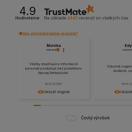
4.9
Hodnotenie
Na základe
4440
recenzií
zo všetkých čias
Ako zhromažďujeme recenzie?
Monika
Edy
overené
overen
Všetky doplňujúce informácie
Výborná organiz
personál poskytuje bez problémov.
dodanie, o
Naozaj fantastické.
tento týždeň
tento t
Ukázať originál
Ukázať
Český výrobok