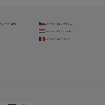
ákazníkov
www.aminabytek.cz
www.amibutorok.hu
www.amimobila.ro