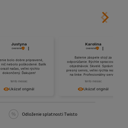
Justyna
Karolina
overené
overené
Balenie záspele stojí za
enie bolo dobre pripravené,
odporúčanie. Rýchle spracovanie
e nič nebolo poškodené. Balík
objednávok. Skvelé. Správny a
orazil načas, veľmi rýchlo
presný servis, veľmi rýchla reakcia
dokončený. Ďakujem!
na linke. Profesionálny servis,
profesionálna pomoc pri výbere
tento mesiac
tento mesiac
tovaru, rýchle doručenie.
Odporúčam to.
Ukázať originál
Ukázať originál
Odloženie splatnosti Twisto