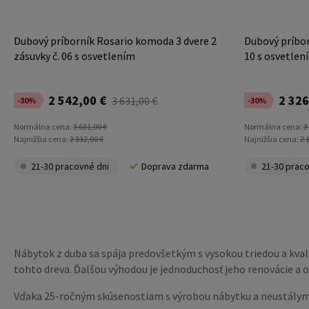
Dubový príborník Rosario komoda 3 dvere 2
Dubový príbor
zásuvky č. 06 s osvetlením
10 s osvetlen
2 542,00 €
2 326
3 631,00 €
-30%
-30%
Normálna cena:
3 631,00 €
Normálna cena:
3
Najnižšia cena:
2 332,00 €
Najnižšia cena:
2 
21-30 pracovné dni
Doprava zdarma
21-30 praco
Nábytok z duba sa spája predovšetkým s vysokou triedou a kva
tohto dreva. Ďalšou výhodou je jednoduchosť jeho renovácie a o
Vďaka 25-ročným skúsenostiam s výrobou nábytku a neustály