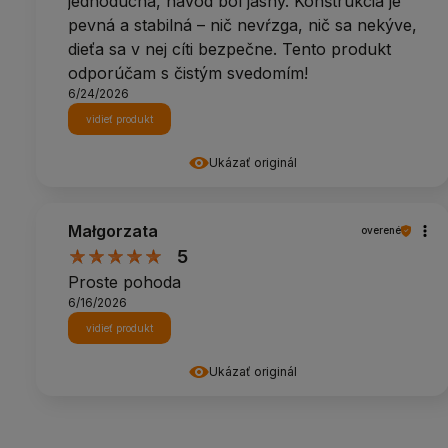
jednoduchá, návod bol jasný. Konštrukcia je
pevná a stabilná – nič nevŕzga, nič sa nekýve,
dieťa sa v nej cíti bezpečne. Tento produkt
odporúčam s čistým svedomím!
6/24/2026
vidieť produkt
Ukázať originál
Małgorzata
overené
5
Proste pohoda
6/16/2026
vidieť produkt
Ukázať originál