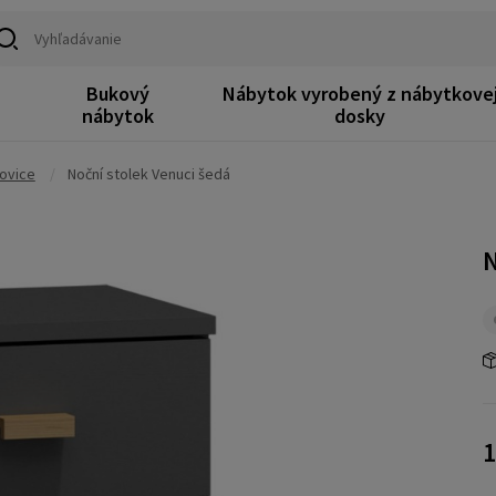
Bukový
Nábytok vyrobený z nábytkove
k
nábytok
dosky
rovice
/
Noční stolek Venuci šedá
N
1