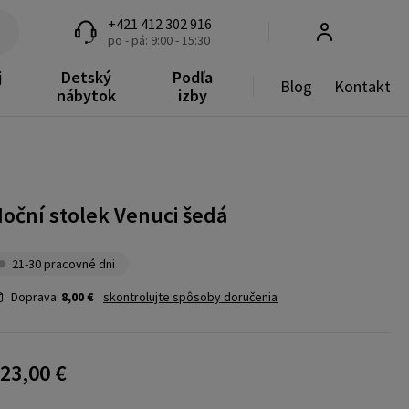
+421 412 302 916
po - pá: 9:00 - 15:30
j
Detský
Podľa
Blog
Kontakt
nábytok
izby
oční stolek Venuci šedá
21-30 pracovné dni
Doprava:
8,00 €
skontrolujte spôsoby doručenia
23,00 €