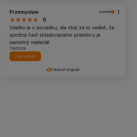
Przemysław
overené
5
Všetko je v poriadku, ale stojí za to vedieť, že
spodná časť skladovacieho priestoru je
samotný materiál
7/6/2026
vidieť produkt
Ukázať originál