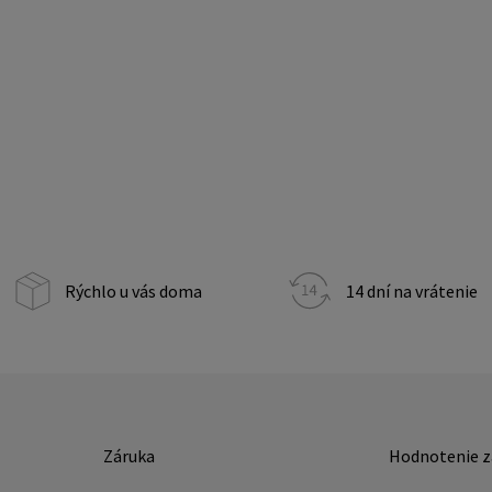
Rýchlo u vás doma
14 dní na vrátenie
Záruka
Hodnotenie z