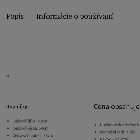
Popis
Informácie o používaní
N
Cena obsahuje
Rozměry:
Celková šířka: 43cm
Noční stolek dřevěný M
Celková výška: 54cm
Montážní sadu + klíč
Celková hloubka: 33cm
Návod k montáži