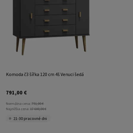
Komoda č3 šířka 120 cm 4š Venuci šedá
791,00 €
Normálna cena:
791,00 €
Najnižšia cena:
17 600,00 €
21-30 pracovné dni