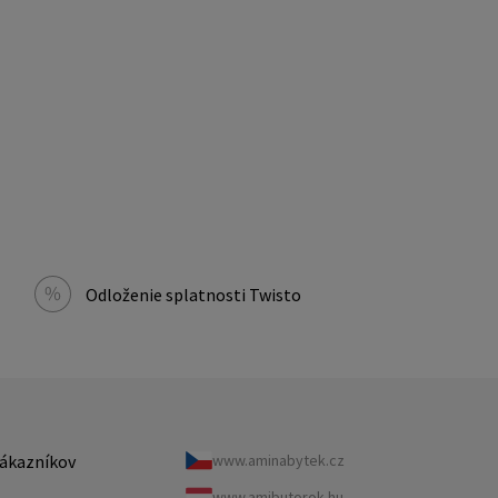
Odloženie splatnosti Twisto
ákazníkov
www.aminabytek.cz
www.amibutorok.hu