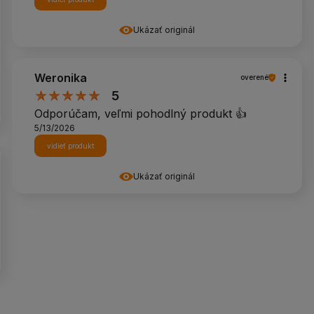
Ukázať originál
Weronika
overené
5
Odporúčam, veľmi pohodlný produkt 👍️
5/13/2026
vidieť produkt
Ukázať originál