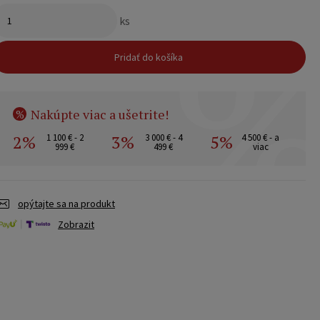
ks
Pridať do košíka
Nakúpte viac a ušetrite!
%
2%
3%
5%
1 100 € - 2
3 000 € - 4
4 500 € - a
999 €
499 €
viac
opýtajte sa na produkt
Zobrazit