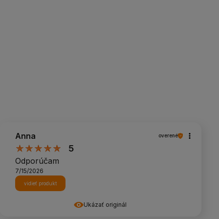
Anna
overené
5
Odporúčam
7/15/2026
vidieť produkt
Ukázať originál