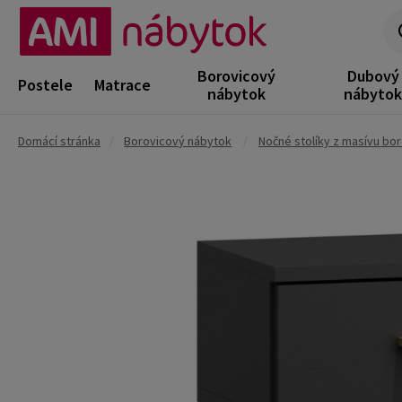
Borovicový
Dubový
Postele
Matrace
nábytok
nábyto
Domácí stránka
/
Borovicový nábytok
/
Nočné stolíky z masívu bo