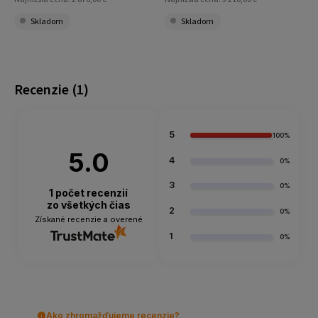
Skladom
Skladom
Recenzie
(1)
5
100%
5.0
4
0%
3
0%
1
počet recenzií
zo všetkých čias
2
0%
Získané recenzie a overené
1
0%
Ako zhromažďujeme recenzie?