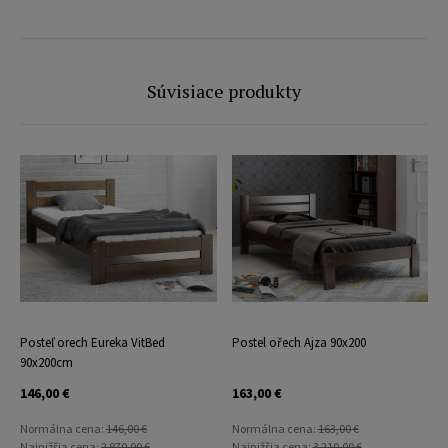
Súvisiace produkty
Posteľ orech Eureka VitBed
Postel ořech Ajza 90x200
90x200cm
146,00 €
163,00 €
Normálna cena:
146,00 €
Normálna cena:
163,00 €
Najnižšia cena:
2 870,00 €
Najnižšia cena:
3 210,00 €