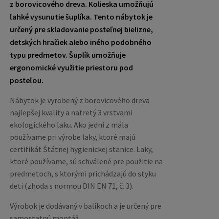
z borovicového dreva. Kolieska umožňujú
ľahké vysunutie šuplíka. Tento nábytok je
určený pre skladovanie posteľnej bielizne,
detských hračiek alebo iného podobného
typu predmetov. Šuplík umožňuje
ergonomické využitie priestoru pod
posteľou.
Nábytok je vyrobený z borovicového dreva
najlepšej kvality a natretý 3 vrstvami
ekologického laku. Ako jedni z mála
používame pri výrobe laky, ktoré majú
certifikát Štátnej hygienickej stanice. Laky,
ktoré používame, sú schválené pre použitie na
predmetoch, s ktorými prichádzajú do styku
deti (zhoda s normou DIN EN 71, č. 3).
Výrobok je dodávaný v balíkoch a je určený pre
samostatnú montáž.