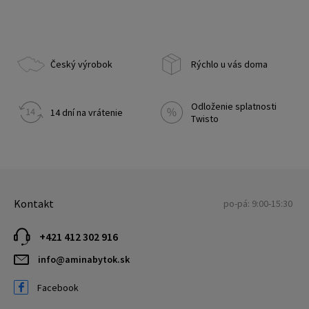
Český výrobok
Rýchlo u vás doma
Odloženie splatnosti
14 dní na vrátenie
Twisto
Kontakt
po-pá: 9:00-15:30
+421 412 302 916
info@aminabytok.sk
Facebook