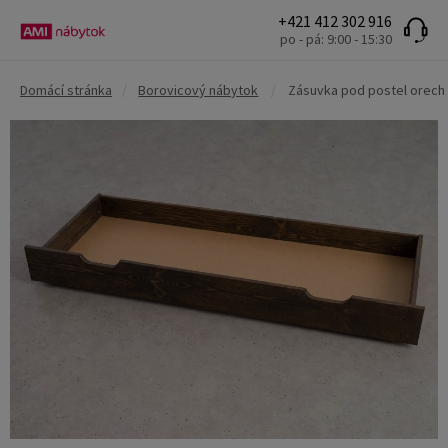
+421 412 302 916
po - pá: 9:00 - 15:30
Domácí stránka
/
Borovicový nábytok
/
Zásuvka pod postel orech