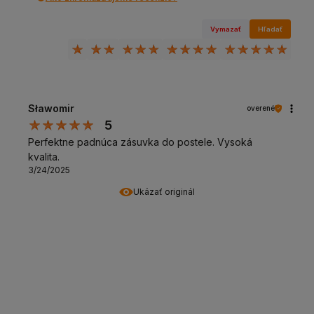
Vymazať
Hľadať
Sławomir
overené
5
Perfektne padnúca zásuvka do postele. Vysoká
kvalita.
3/24/2025
Ukázať originál