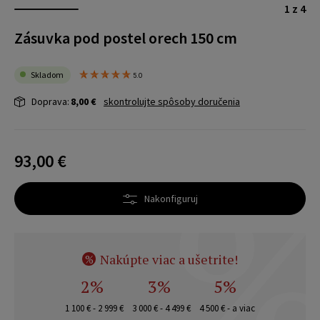
1 z 4
Zásuvka pod postel orech 150 cm
Skladom
5.0
Doprava:
8,00 €
skontrolujte spôsoby doručenia
93,00 €
Nakonfiguruj
Nakúpte viac a ušetrite!
%
2%
3%
5%
1 100 € - 2 999 €
3 000 € - 4 499 €
4 500 € - a viac