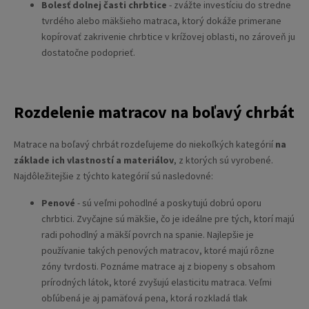
Bolesť dolnej časti chrbtice
- zvážte investíciu do stredne
tvrdého alebo mäkšieho matraca, ktorý dokáže primerane
kopírovať zakrivenie chrbtice v krížovej oblasti, no zároveň ju
dostatočne podoprieť.
Rozdelenie matracov na boľavý chrbát
Matrace na boľavý chrbát rozdeľujeme do niekoľkých kategórií
na
základe ich vlastností a materiálov
, z ktorých sú vyrobené.
Najdôležitejšie z týchto kategórií sú nasledovné:
Penové
- sú veľmi pohodlné a poskytujú dobrú oporu
chrbtici. Zvyčajne sú mäkšie, čo je ideálne pre tých, ktorí majú
radi pohodlný a mäkší povrch na spanie. Najlepšie je
používanie takých penových matracov, ktoré majú rôzne
zóny tvrdosti. Poznáme matrace aj z biopeny s obsahom
prírodných látok, ktoré zvyšujú elasticitu matraca. Veľmi
obľúbená je aj pamäťová pena, ktorá rozkladá tlak