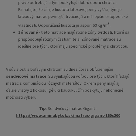
práve potrebujú a tým poskytujú dobrú oporu chrbtici.
Pamätajte, že čím je hustota latexovej peny vyššia, tým je
latexový matrac pevnejší, trvácnejší a má lepšie ortopedické
3
vlastnosti. Odporúčaná hustota je aspoň 60 kg/m
.
Zónované
- tieto matrace majú rôzne zóny tvrdosti, ktoré sa
prispôsobujú rôznym častiam tela. Zónované matrace sú
ideálne pre tých, ktorí majú špecifické problémy s chrbticou.
V súvislosti s boľavým chrbtom sú dnes čoraz obľúbenejšie
sendvičové matrace
. Sú vynikajúcou voľbou pre tých, ktorí hľadajú
matrac s kombináciou rôznych materiálov. Okrem peny majú aj
ďalšie vrstvy z kokosu, gélu či kaučuku, čím poskytujú nekonečné
možnosti výberu.
Tip
: Sendvičový matrac Gigant -
https://www.aminabytok.sk/matrac-gigant-160x200