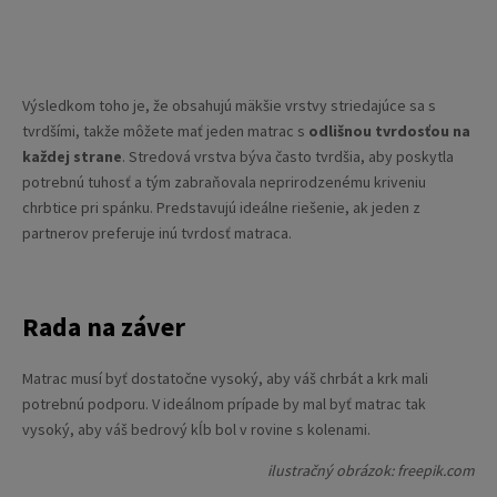
Výsledkom toho je, že obsahujú mäkšie vrstvy striedajúce sa s
tvrdšími, takže môžete mať jeden matrac s
odlišnou tvrdosťou na
každej strane
. Stredová vrstva býva často tvrdšia, aby poskytla
potrebnú tuhosť a tým zabraňovala neprirodzenému kriveniu
chrbtice pri spánku. Predstavujú ideálne riešenie, ak jeden z
partnerov preferuje inú tvrdosť matraca.
Rada na záver
Matrac musí byť dostatočne vysoký, aby váš chrbát a krk mali
potrebnú podporu. V ideálnom prípade by mal byť matrac tak
vysoký, aby váš bedrový kĺb bol v rovine s kolenami.
ilustračný obrázok: freepik.com