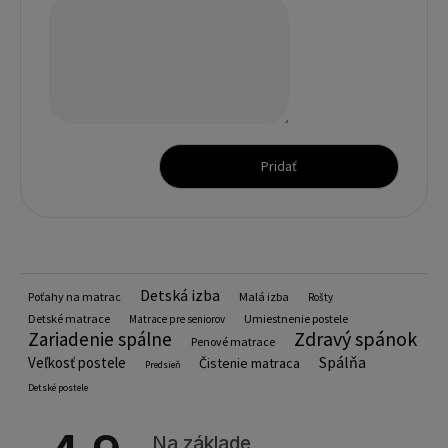
Pridať
Detská izba
Poťahy na matrac
Malá izba
Rošty
Detské matrace
Umiestnenie postele
Matrace pre seniorov
Zdravý spánok
Zariadenie spálne
Penové matrace
Spálňa
Veľkosť postele
Čistenie matraca
Predsieň
Detské postele
Na základe