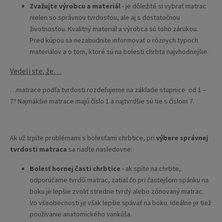
Zvažujte výrobcu a materiál
- je dôležité si vybrať matrac
nielen so správnou tvrdosťou, ale aj s dostatočnou
životnosťou. Kvalitný materiál a výrobca sú toho zárukou.
Pred kúpou sa nezabudnite informovať o rôznych typoch
materiálov a o tom, ktoré sú na bolesti chrbta najvhodnejšie.
Vedeli ste, že…
…matrace podľa tvrdosti rozdeľujeme na základe stupnice od 1 –
7? Najmäkšie matrace majú číslo 1 a najtvrdšie sú tie s číslom 7.
Ak už trpíte problémami s bolesťami chrbtice, pri
výbere správnej
tvrdosti matraca
sa riaďte nasledovne:
Bolesť hornej časti chrbtice
- ak spíte na chrbte,
odporúčame tvrdší matrac, zatiaľ čo pri častejšom spánku na
boku je lepšie zvoliť stredne tvrdý alebo zónovaný matrac.
Vo všeobecnosti je však lepšie spávať na boku. Ideálne je tiež
používanie anatomického vankúša.