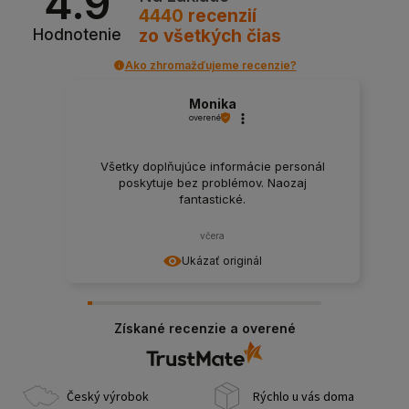
4.9
4440
recenzií
zo všetkých čias
Hodnotenie
Ako zhromažďujeme recenzie?
Monika
overené
Všetky doplňujúce informácie personál
poskytuje bez problémov. Naozaj
fantastické.
včera
Ukázať originál
Získané recenzie a overené
Český výrobok
Rýchlo u vás doma