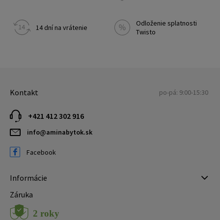
Odloženie splatnosti
14 dní na vrátenie
Twisto
Kontakt
po-pá: 9:00-15:30
+421 412 302 916
info@aminabytok.sk
Facebook
Informácie
Záruka