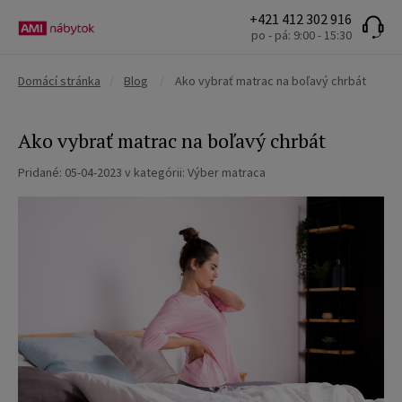
+421 412 302 916
po - pá: 9:00 - 15:30
Domácí stránka
/
Blog
/
Ako vybrať matrac na boľavý chrbát
Ako vybrať matrac na boľavý chrbát
Pridané:
05-04-2023
v kategórii:
Výber matraca