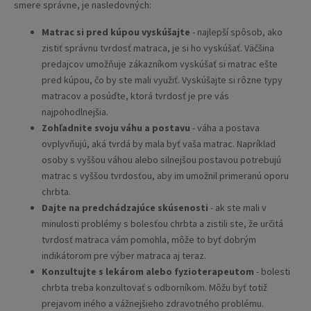
smere správne, je nasledovných:
Matrac si pred kúpou vyskúšajte
- najlepší spôsob, ako
zistiť správnu tvrdosť matraca, je si ho vyskúšať. Väčšina
predajcov umožňuje zákazníkom vyskúšať si matrac ešte
pred kúpou, čo by ste mali využiť. Vyskúšajte si rôzne typy
matracov a posúďte, ktorá tvrdosť je pre vás
najpohodlnejšia.
Zohľadnite svoju váhu a postavu
- váha a postava
ovplyvňujú, aká tvrdá by mala byť vaša matrac. Napríklad
osoby s vyššou váhou alebo silnejšou postavou potrebujú
matrac s vyššou tvrdosťou, aby im umožnil primeranú oporu
chrbta.
Dajte na predchádzajúce skúsenosti
- ak ste mali v
minulosti problémy s bolesťou chrbta a zistili ste, že určitá
tvrdosť matraca vám pomohla, môže to byť dobrým
indikátorom pre výber matraca aj teraz.
Konzultujte s lekárom alebo fyzioterapeutom
- bolesti
chrbta treba konzultovať s odborníkom. Môžu byť totiž
prejavom iného a vážnejšieho zdravotného problému.