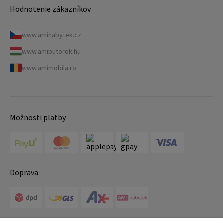
Hodnotenie zákazníkov
www.aminabytek.cz
www.amibutorok.hu
www.amimobila.ro
Možnosti platby
Doprava