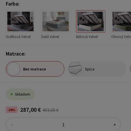
Farba:
Grafitová Velvet
Šedá Velvet
Béžová Velvet
Olivový Velv
Matrace:
Bez matrace
Spica
Skladom
287,00 €
403,00 €
-29%
-
+