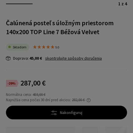
1 z 4
Čalúnená posteľ s úložným priestorom
140x200 TOP Line 7 Béžová Velvet
Skladom
5.0
Doprava:
45,00 €
skontrolujte spôsoby doručenia
287,00 €
-29%
Normálna cena:
403,00 €
Najnižšia cena počas 30 dní pred akciou:
282,00 €
Ak sa produkt predáva kratšie ako 30 dní,
zobrazí sa najnižšia cena od uvedenia
Nakonfiguruj
produktu do predaja.