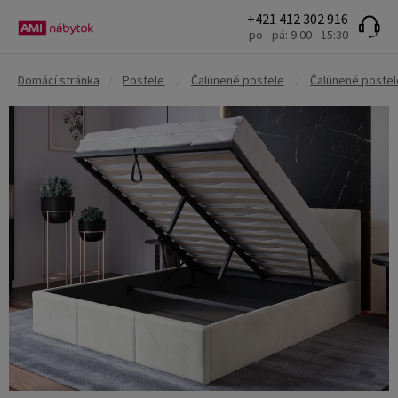
+421 412 302 916
po - pá: 9:00 - 15:30
Domácí stránka
/
Postele
/
Čalúnené postele
/
Čalúnené postel