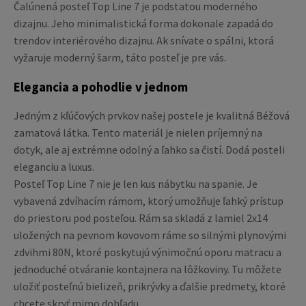
Čalúnená posteľ Top Line 7 je podstatou moderného
dizajnu. Jeho minimalistická forma dokonale zapadá do
trendov interiérového dizajnu. Ak snívate o spálni, ktorá
vyžaruje moderný šarm, táto posteľ je pre vás.
Elegancia a pohodlie v jednom
Jedným z kľúčových prvkov našej postele je kvalitná Béžová
zamatová látka. Tento materiál je nielen príjemný na
dotyk, ale aj extrémne odolný a ľahko sa čistí. Dodá posteli
eleganciu a luxus.
Posteľ Top Line 7 nie je len kus nábytku na spanie. Je
vybavená zdvíhacím rámom, ktorý umožňuje ľahký prístup
do priestoru pod posteľou. Rám sa skladá z lamiel 2x14
uložených na pevnom kovovom ráme so silnými plynovými
zdvihmi 80N, ktoré poskytujú výnimočnú oporu matracu a
jednoduché otváranie kontajnera na lôžkoviny. Tu môžete
uložiť posteľnú bielizeň, prikrývky a ďalšie predmety, ktoré
chcete skryť mimo dohľadu.