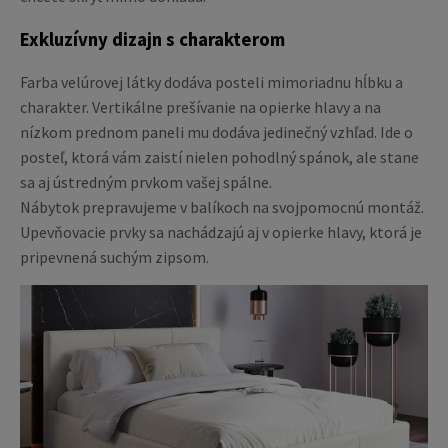
Exkluzívny dizajn s charakterom
Farba velúrovej látky dodáva posteli mimoriadnu hĺbku a
charakter. Vertikálne prešívanie na opierke hlavy a na
nízkom prednom paneli mu dodáva jedinečný vzhľad. Ide o
posteľ, ktorá vám zaistí nielen pohodlný spánok, ale stane
sa aj ústredným prvkom vašej spálne.
Nábytok prepravujeme v balíkoch na svojpomocnú montáž.
Upevňovacie prvky sa nachádzajú aj v opierke hlavy, ktorá je
pripevnená suchým zipsom.