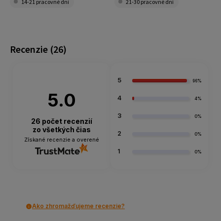
14-21 pracovné dni
21-30 pracovné dni
Recenzie
(26)
5
96%
5.0
4
4%
3
0%
26
počet recenzií
zo všetkých čias
2
0%
Získané recenzie a overené
1
0%
Ako zhromažďujeme recenzie?