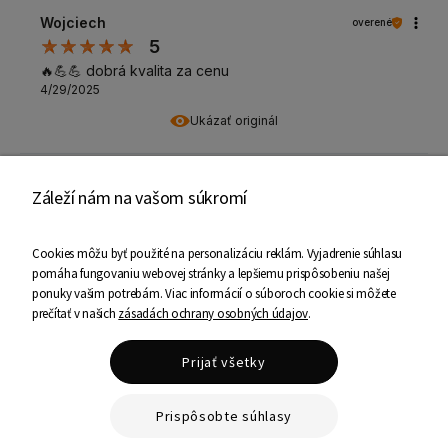
Wojciech
overené
5
🔥💪💪 dobrá kvalita za cenu
4/29/2025
Ukázať originál
Irek
overené
Záleží nám na vašom súkromí
5
Objednávka prišla včas, posteľ sa vďaka jasnému
Cookies môžu byť použité na personalizáciu reklám. Vyjadrenie súhlasu
návodu skvele zložila, matrac bol pohodlný pre mňa aj
pomáha fungovaniu webovej stránky a lepšiemu prispôsobeniu našej
moju polovičku, odporúčam nakupovať v tomto
ponuky vašim potrebám. Viac informácií o súboroch cookie si môžete
obchode z celého srdca
prečítať v našich
zásadách ochrany osobných údajov
.
4/10/2025
Ukázať originál
Prijať všetky
SYLWIA
Prispôsobte súhlasy
overené
5