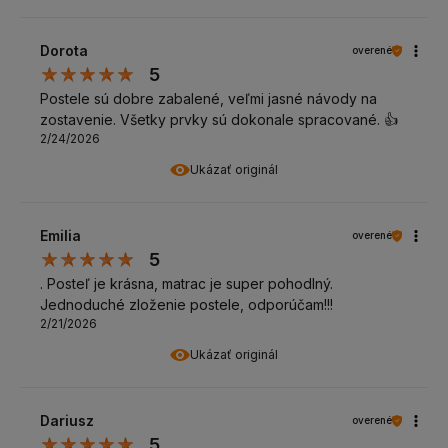
Dorota
overené
5
Postele sú dobre zabalené, veľmi jasné návody na
zostavenie. Všetky prvky sú dokonale spracované. 👍️
2/24/2026
Ukázať originál
Emilia
overené
5
. Posteľ je krásna, matrac je super pohodlný.
Jednoduché zloženie postele, odporúčam!!!
2/21/2026
Ukázať originál
Dariusz
overené
5