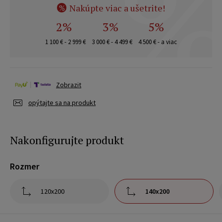
Nakúpte viac a ušetrite!
%
2%
3%
5%
1 100 € - 2 999 €
3 000 € - 4 499 €
4 500 € - a viac
Zobrazit
opýtajte sa na produkt
Nakonfigurujte produkt
Rozmer
120x200
140x200