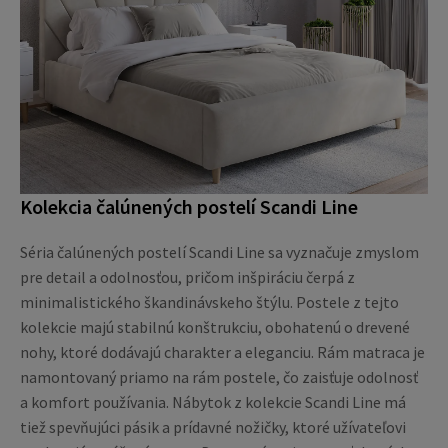
Kolekcia čalúnených postelí Scandi Line
Séria čalúnených postelí Scandi Line sa vyznačuje zmyslom
pre detail a odolnosťou, pričom inšpiráciu čerpá z
minimalistického škandinávskeho štýlu. Postele z tejto
kolekcie majú stabilnú konštrukciu, obohatenú o drevené
nohy, ktoré dodávajú charakter a eleganciu. Rám matraca je
namontovaný priamo na rám postele, čo zaisťuje odolnosť
a komfort používania. Nábytok z kolekcie Scandi Line má
tiež spevňujúci pásik a prídavné nožičky, ktoré užívateľovi