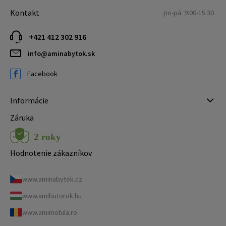
Kontakt
po-pá: 9:00-15:30
+421 412 302 916
info@aminabytok.sk
Facebook
Informácie
Záruka
Hodnotenie zákazníkov
www.aminabytek.cz
www.amibutorok.hu
www.amimobila.ro