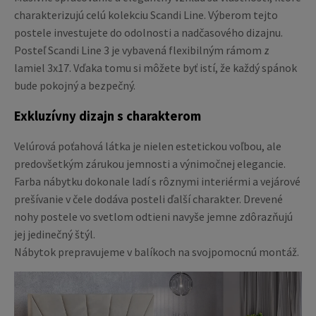
charakterizujú celú kolekciu Scandi Line. Výberom tejto
postele investujete do odolnosti a nadčasového dizajnu.
Posteľ Scandi Line 3 je vybavená flexibilným rámom z
lamiel 3x17. Vďaka tomu si môžete byť istí, že každý spánok
bude pokojný a bezpečný.
Exkluzívny dizajn s charakterom
Velúrová poťahová látka je nielen estetickou voľbou, ale
predovšetkým zárukou jemnosti a výnimočnej elegancie.
Farba nábytku dokonale ladí s rôznymi interiérmi a vejárové
prešívanie v čele dodáva posteli ďalší charakter. Drevené
nohy postele vo svetlom odtieni navyše jemne zdôrazňujú
jej jedinečný štýl.
Nábytok prepravujeme v balíkoch na svojpomocnú montáž.