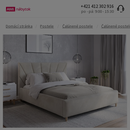
+421 412 302 916
po - pá: 9:00 - 15:30
Domácí stránka
/
Postele
/
Čalúnené postele
/
Čalúnené postel