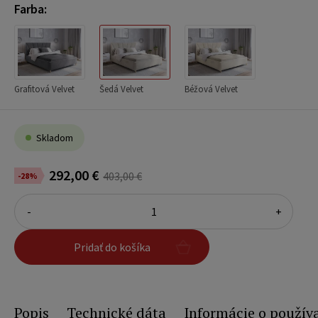
Farba:
Grafitová Velvet
Šedá Velvet
Béžová Velvet
Skladom
292,00 €
403,00 €
-28%
-
+
Pridať do košíka
Popis
Technické dáta
Informácie o použív