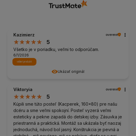
Kazimierz
overené
5
Všetko je v poriadku, veľmi to odporúčam.
6/1/2026
vidieť produkt
Ukázať originál
Viktoryia
overené
5
Kúpili sme túto posteľ (Kacperek, 160x80) pre našu
dcéru a sme veľmi spokojní. Posteľ vyzerá veľmi
esteticky a pekne zapadá do detskej izby. Zásuvka je
priestranná a praktická. Montáž sa ukázala byť naozaj
jednoduchá, návod bol jasný. Konštrukcia je pevná a
stabilná – nič nevŕzga, nič sa nekýve, dieťa sa v nej