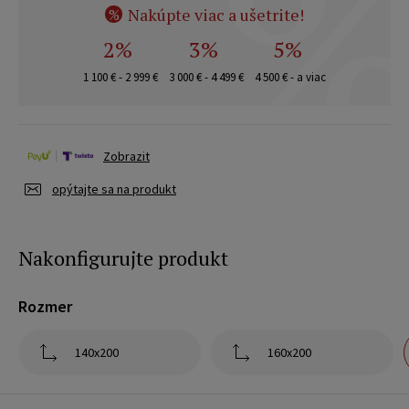
Nakúpte viac a ušetrite!
%
2%
3%
5%
1 100 € - 2 999 €
3 000 € - 4 499 €
4 500 € - a viac
Zobrazit
opýtajte sa na produkt
Nakonfigurujte produkt
Rozmer
140x200
160x200