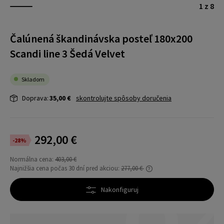
1 z 8
Čalúnená škandinávska posteľ 180x200
Scandi line 3 Šedá Velvet
Skladom
Doprava:
35,00 €
skontrolujte spôsoby doručenia
292,00 €
-28%
Normálna cena:
403,00 €
Najnižšia cena počas 30 dní pred akciou:
277,00 €
Ak sa produkt predáva kratšie ako 30 dní,
zobrazí sa najnižšia cena od uvedenia
Nakonfiguruj
produktu do predaja.