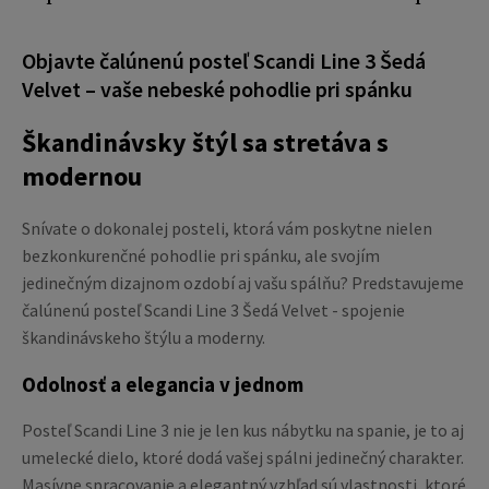
Objavte čalúnenú posteľ Scandi Line 3 Šedá
Velvet – vaše nebeské pohodlie pri spánku
Škandinávsky štýl sa stretáva s
modernou
Snívate o dokonalej posteli, ktorá vám poskytne nielen
bezkonkurenčné pohodlie pri spánku, ale svojím
jedinečným dizajnom ozdobí aj vašu spálňu? Predstavujeme
čalúnenú posteľ Scandi Line 3 Šedá Velvet - spojenie
škandinávskeho štýlu a moderny.
Odolnosť a elegancia v jednom
Posteľ Scandi Line 3 nie je len kus nábytku na spanie, je to aj
umelecké dielo, ktoré dodá vašej spálni jedinečný charakter.
Masívne spracovanie a elegantný vzhľad sú vlastnosti, ktoré