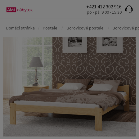
+421 412 302 916
po - pá: 9:00 - 15:30
Domácí stránka
/
Postele
/
Borovicové postele
/
Borovicové p