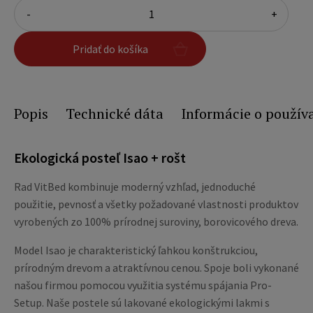
-
+
Pridať do košíka
Popis
Technické dáta
Informácie o použív
Ekologická posteľ Isao + rošt
Rad VitBed kombinuje moderný vzhľad, jednoduché
použitie, pevnosť a všetky požadované vlastnosti produktov
vyrobených zo 100% prírodnej suroviny, borovicového dreva.
Model Isao je charakteristický ľahkou konštrukciou,
prírodným drevom a atraktívnou cenou. Spoje boli vykonané
našou firmou pomocou využitia systému spájania Pro-
Setup. Naše postele sú lakované ekologickými lakmi s