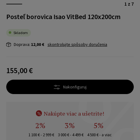
1 z 7
Posteľ borovica Isao VitBed 120x200cm
Skladom
Doprava:
12,00 €
skontrolujte spôsoby doručenia
155,00 €
Nakonfiguruj
Nakúpte viac a ušetrite!
%
2%
3%
5%
1 100 € - 2 999 €
3 000 € - 4 499 €
4 500 € - a viac