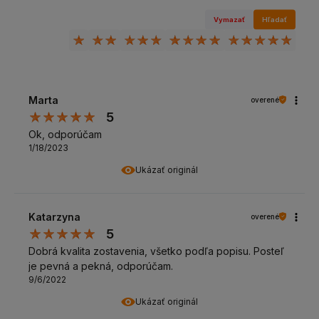
Vymazať
Hľadať
Marta
overené
5
Ok, odporúčam
1/18/2023
Ukázať originál
Katarzyna
overené
5
Dobrá kvalita zostavenia, všetko podľa popisu. Posteľ
je pevná a pekná, odporúčam.
9/6/2022
Ukázať originál