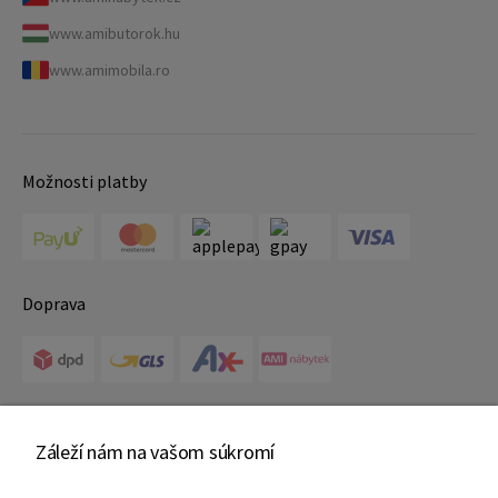
www.amibutorok.hu
www.amimobila.ro
Možnosti platby
Doprava
Certifikáty
Záleží nám na vašom súkromí