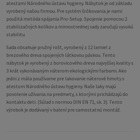
atestami Národného ústavu hygieny. Nábytok je od základu
vyrobený našou firmou. Pre systém šróbovania je nami
použitá metóda spájania Pro-Setup. Spojenie pomocou 2
stabilizačných kolíkov a mimostrednej sady zaručujú vysokú
stabilitu.
Sada obsahuje pružný rošt, vyrobený z 12 lamiel z
brezového dreva spojených látkovou páskou. Tento
nábytok je vyrobený z borovicového dreva najvyššej kvality s
3 krát vykonávaným náterom ekologickými farbami. Ako
jedni z mála používame pre lakovanie náterové hmoty s
atestom Národného ústavu hygieny. Naše laky majú
povolenie užívania na predmety, s ktorými prichádzajú do
kontaktu deti. (Súlad s normou DIN EN 71, sk. 3). Tento
výrobok je dodávaný v balení pre samostatnú montáž.