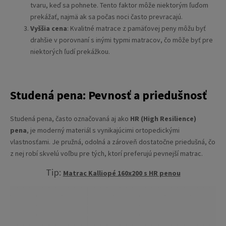
tvaru, keď sa pohnete. Tento faktor môže niektorým ľuďom
prekážať, najmä ak sa počas noci často prevracajú.
Vyššia cena
: Kvalitné matrace z pamäťovej peny môžu byť
drahšie v porovnaní s inými typmi matracov, čo môže byť pre
niektorých ľudí prekážkou.
Studená pena: Pevnosť a priedušnosť
Studená pena, často označovaná aj ako
HR (High Resilience)
pena
, je moderný materiál s vynikajúcimi ortopedickými
vlastnosťami. Je pružná, odolná a zároveň dostatočne priedušná, čo
z nej robí skvelú voľbu pre tých, ktorí preferujú pevnejší matrac.
Tip:
Matrac Kalliopé 160x200 s HR penou