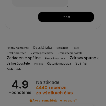
Pridať
Detská izba
Poťahy na matrac
Malá izba
Rošty
Detské matrace
Umiestnenie postele
Matrace pre seniorov
Zdravý spánok
Zariadenie spálne
Penové matrace
Spálňa
Veľkosť postele
Čistenie matraca
Predsieň
Detské postele
4.9
Na základe
4440
recenzií
zo všetkých čias
Hodnotenie
Ako zhromažďujeme recenzie?