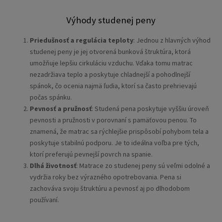
Výhody studenej peny
Priedušnosť a regulácia teploty
: Jednou z hlavných výhod
studenej peny je jej otvorená bunková štruktúra, ktorá
umožňuje lepšiu cirkuláciu vzduchu. Vďaka tomu matrac
nezadržiava teplo a poskytuje chladnejší a pohodlnejší
spánok, čo ocenia najmä ľudia, ktorí sa často prehrievajú
počas spánku.
Pevnosť a pružnosť
: Studená pena poskytuje vyššiu úroveň
pevnosti a pružnosti v porovnaní s pamäťovou penou. To
znamená, že matrac sa rýchlejšie prispôsobí pohybom tela a
poskytuje stabilnú podporu. Je to ideálna voľba pre tých,
ktorí preferujú pevnejší povrch na spanie.
Dlhá životnosť
: Matrace zo studenej peny sú veľmi odolné a
vydržia roky bez výrazného opotrebovania. Pena si
zachováva svoju štruktúru a pevnosť aj po dlhodobom
používaní.