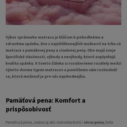
Výber správneho matraca je kľúčom k pohodlnému a
zdravému spánku. Dve z najobľúbenejších možností na trhu sú
matrace z pamäťovej peny a studenej peny. Obe majú svoje
špecifické vlastnosti, výhody a nevýhody, ktoré ovplyvňujú
kvalitu spánku. V tomto článku si rozoberieme rozdiely medzi
týmito dvoma typmi matracov a pomôžeme vám rozhodnúť
sa, ktorá možnosť je pre vás najvhodnejšia.
Pamäťová pena: Komfort a
prispôsobivosť
Pamäťová pena, známa aj ako viskoelastická /
visco pena
, bola