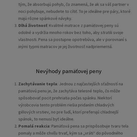
tým, že absorbujú pohyb, čo znamená, že ak sa váš partner v
noci pohybuje, nebudete to cítiť. To je ideálne pre páry, ktoré
majú rôzne spánkové návyky.
Dlhá životnosť
: Kvalitné matrace z pamäťovej peny sú
odolné a vydržia mnoho rokov bez toho, aby stratili svoje
vlastnosti. Pena sa postupne opotrebúva, ale v porovnaní s
inými typmi matracov je jej životnosť nadpriemerná.
Nevýhody pamäťovej peny
Zachytávanie tepla
: Jednou z najčastejších sťažností na
pamäťovú penu je, že zachytáva telesné teplo, čo môže
spôsobovať pocit prehriatia počas spánku. Niektorí
výrobcovia tento problém riešia pridaním chladivých
gélových vrstiev, no pre ľudí, ktorí preferujú chladnejší
spánok, to nemusí byť ideálne.
Pomalá reakcia
: Pamäťová pena sa prispôsobuje tvaru tela
pomaly a môže chvíľu trvať, kým sa „vráti“ do pôvodného