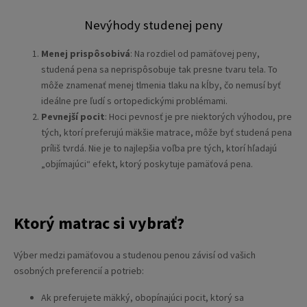
Nevýhody studenej peny
Menej prispôsobivá
: Na rozdiel od pamäťovej peny,
studená pena sa neprispôsobuje tak presne tvaru tela. To
môže znamenať menej tlmenia tlaku na kĺby, čo nemusí byť
ideálne pre ľudí s ortopedickými problémami.
Pevnejší pocit
: Hoci pevnosť je pre niektorých výhodou, pre
tých, ktorí preferujú mäkšie matrace, môže byť studená pena
príliš tvrdá. Nie je to najlepšia voľba pre tých, ktorí hľadajú
„objímajúci“ efekt, ktorý poskytuje pamäťová pena.
Ktorý matrac si vybrať?
Výber medzi pamäťovou a studenou penou závisí od vašich
osobných preferencií a potrieb:
Ak preferujete mäkký, obopínajúci pocit, ktorý sa