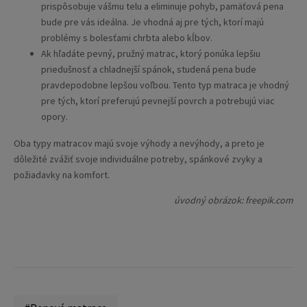
prispôsobuje vášmu telu a eliminuje pohyb, pamäťová pena
bude pre vás ideálna. Je vhodná aj pre tých, ktorí majú
problémy s bolesťami chrbta alebo kĺbov.
Ak hľadáte pevný, pružný matrac, ktorý ponúka lepšiu
priedušnosť a chladnejší spánok, studená pena bude
pravdepodobne lepšou voľbou. Tento typ matraca je vhodný
pre tých, ktorí preferujú pevnejší povrch a potrebujú viac
opory.
Oba typy matracov majú svoje výhody a nevýhody, a preto je
dôležité zvážiť svoje individuálne potreby, spánkové zvyky a
požiadavky na komfort.
úvodný obrázok: freepik.com