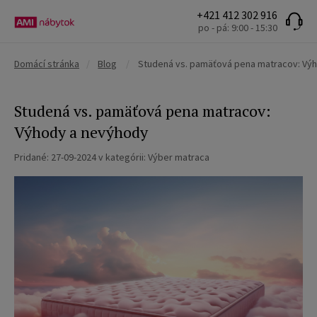
+421 412 302 916
po - pá: 9:00 - 15:30
Domácí stránka
/
Blog
/
Studená vs. pamäťová pena matracov: Vý
Studená vs. pamäťová pena matracov:
Výhody a nevýhody
Pridané:
27-09-2024
v kategórii:
Výber matraca