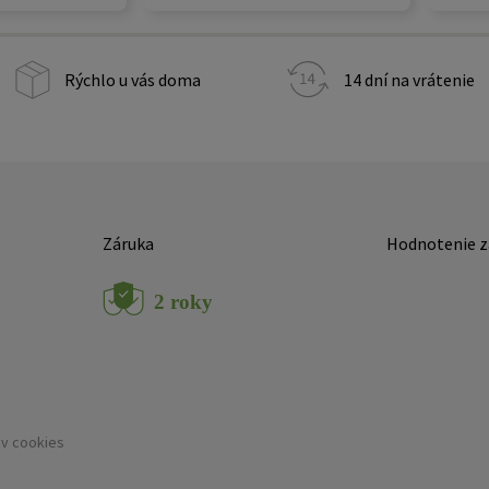
Rýchlo u vás doma
14 dní na vrátenie
Záruka
Hodnotenie z
ov cookies