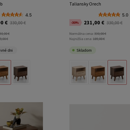
ub
Taliansky Orech
4.5
5.0
0 €
231,00 €
330,00 €
330,00 €
-30%
30,00 €
Normálna cena:
330,00 €
9,00 €
Najnižšia cena:
189,00 €
vné dni
Skladom
Rustikálny Dub
Taliansky Orech
Prírodný Buk
Rustikálny Dub
Taliansky Orech