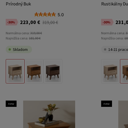
Prírodný Buk
Rustikálny D
5.0
223,00 €
231,0
319,00 €
-30%
-30%
Normálna cena:
319,00 €
Normálna cena:
3
Najnižšia cena:
181,00 €
Najnižšia cena:
18
Skladom
14-21 praco
Prírodný Buk
Rustikálny Dub
Taliansky Orech
Prírodný Buk
new
new