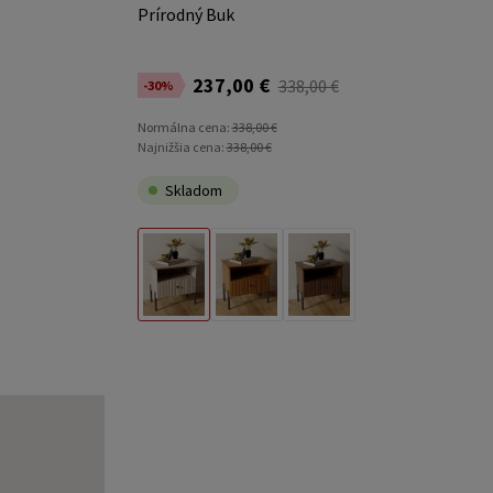
Prírodný Buk
237,00 €
338,00 €
-30%
Normálna cena:
338,00 €
Najnižšia cena:
338,00 €
Skladom
Prírodný Buk
Rustikálny Dub
Taliansky Orech