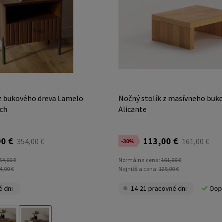
 z bukového dreva Lamelo
Nočný stolík z masívneho buk
ch
Alicante
0 €
113,00 €
354,00 €
161,00 €
-30%
54,00 €
Normálna cena:
161,00 €
4,00 €
Najnižšia cena:
125,00 €
é dni
14-21 pracovné dni
Dop