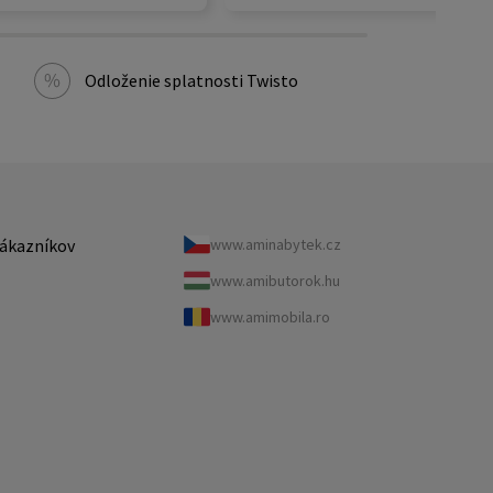
Odloženie splatnosti Twisto
ákazníkov
www.aminabytek.cz
www.amibutorok.hu
www.amimobila.ro