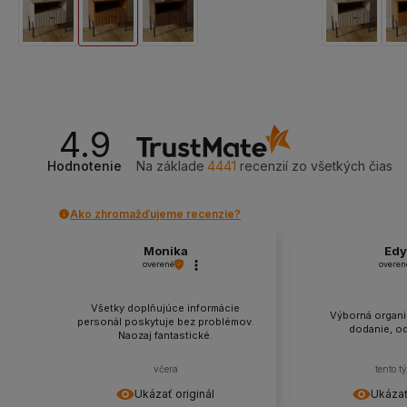
Prírodný Buk
Rustikálny Dub
Taliansky Orech
Prírodný Buk
4.9
Hodnotenie
Na základe
4441
recenzií
zo všetkých čias
Ako zhromažďujeme recenzie?
Monika
Edy
overené
overen
Všetky doplňujúce informácie
Výborná organiz
personál poskytuje bez problémov.
dodanie, o
Naozaj fantastické.
včera
tento t
Ukázať originál
Ukázať