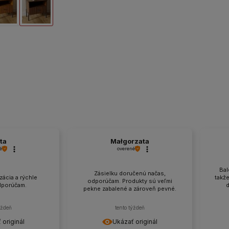
Rustikálny Dub
Taliansky Orech
ta
Małgorzata
é
overené
Bal
Zásielku doručenú načas,
ácia a rýchle
takž
odporúčam. Produkty sú veľmi
dporúčam.
d
pekne zabalené a zároveň pevné.
ýždeň
tento týždeň
 originál
Ukázať originál