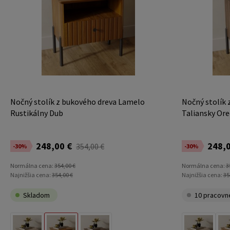
Nočný stolík z bukového dreva Lamelo
Nočný stolík
Rustikálny Dub
Taliansky Ore
248,00 €
248,0
354,00 €
-30%
-30%
Normálna cena:
354,00 €
Normálna cena:
3
Najnižšia cena:
354,00 €
Najnižšia cena:
35
Skladom
10 pracovn