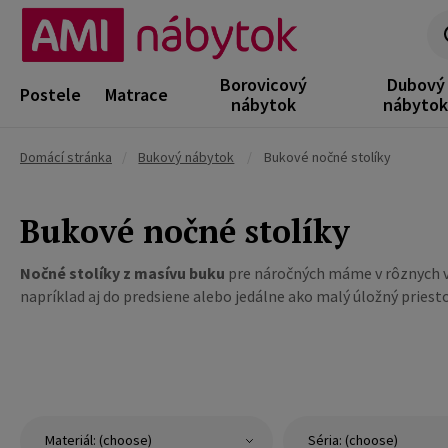
Borovicový
Dubový
Postele
Matrace
nábytok
nábyto
Domácí stránka
/
Bukový nábytok
/
Bukové nočné stolíky
Bukové nočné stolíky
Nočné stolíky z masívu buku
pre náročných máme v rôznych veľ
napríklad aj do predsiene alebo jedálne ako malý úložný priesto
Materiál: (choose)
Séria: (choose)