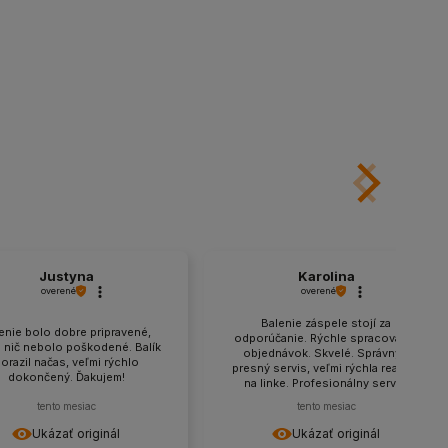
Justyna
Karolina
overené
overené
Balenie záspele stojí za
enie bolo dobre pripravené,
odporúčanie. Rýchle spracovanie
e nič nebolo poškodené. Balík
objednávok. Skvelé. Správny a
orazil načas, veľmi rýchlo
presný servis, veľmi rýchla reakcia
dokončený. Ďakujem!
na linke. Profesionálny servis,
profesionálna pomoc pri výbere
tento mesiac
tento mesiac
tovaru, rýchle doručenie.
Odporúčam to.
Ukázať originál
Ukázať originál