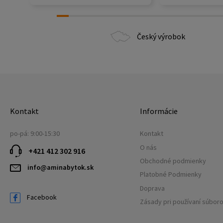
Český výrobok
Kontakt
Informácie
po-pá: 9:00-15:30
Kontakt
O nás
+421 412 302 916
Obchodné podmienky
info@aminabytok.sk
Platobné Podmienky
Doprava
Facebook
Zásady pri používaní súbor