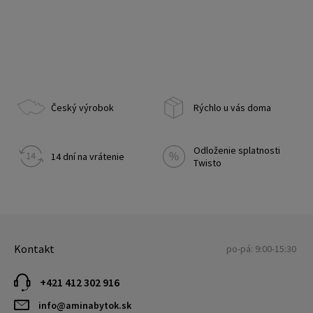
Český výrobok
Rýchlo u vás doma
Odloženie splatnosti
14 dní na vrátenie
Twisto
Kontakt
po-pá: 9:00-15:30
+421 412 302 916
info@aminabytok.sk