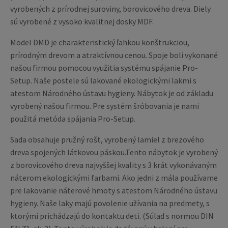
vyrobených z prírodnej suroviny, borovicového dreva. Diely
sú vyrobené z vysoko kvalitnej dosky MDF.
Model DMD je charakteristický ľahkou konštrukciou,
prírodným drevom a atraktívnou cenou. Spoje boli vykonané
našou firmou pomocou využitia systému spájanie Pro-
Setup. Naše postele sú lakované ekologickými lakmi s
atestom Národného ústavu hygieny. Nábytok je od základu
vyrobený našou firmou. Pre systém šróbovania je nami
použitá metóda spájania Pro-Setup.
Sada obsahuje pružný rošt, vyrobený lamiel z brezového
dreva spojených látkovou páskou.Tento nábytok je vyrobený
z borovicového dreva najvyššej kvality s 3 krát vykonávaným
náterom ekologickými farbami. Ako jedni z mála používame
pre lakovanie náterové hmoty s atestom Národného ústavu
hygieny. Naše laky majú povolenie užívania na predmety, s
ktorými prichádzajú do kontaktu deti. (Súlad s normou DIN