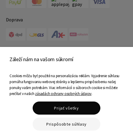
Doprava
Certifikáty
Záleží nám na vašom súkromí
Cookies môžu byť použité na personalizáciu reklám. Vyjadrenie súhlasu
pomáha fungovaniu webovej stránky a lepšiemu prispôsobeniu našej
ponuky vašim potrebám. Viac informácií o súboroch cookie si môžete
prečítať v našich
zásadách ochrany osobných údajov
.
Copyright © 2025 Ami Nábytok - Všetky práva vyhradené
Prijať všetky
Shoper Premium
Prispôsobte súhlasy