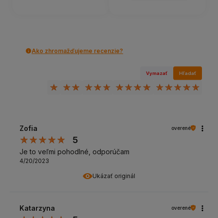
Ako zhromažďujeme recenzie?
Vymazať
Hľadať
Zofia
overené
5
Je to veľmi pohodlné, odporúčam
4/20/2023
Ukázať originál
Katarzyna
overené