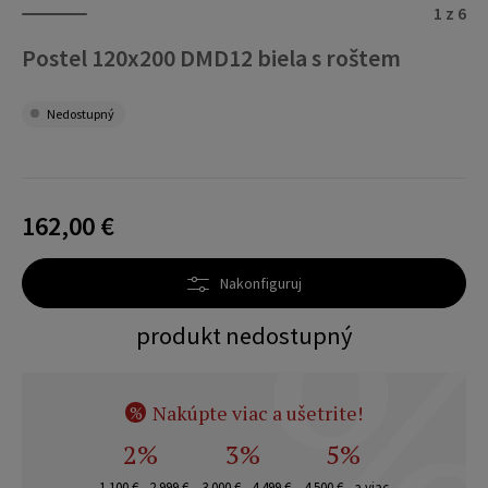
1 z 6
Postel 120x200 DMD12 biela s roštem
Nedostupný
162,00 €
Nakonfiguruj
produkt nedostupný
Nakúpte viac a ušetrite!
%
2%
3%
5%
1 100 € - 2 999 €
3 000 € - 4 499 €
4 500 € - a viac