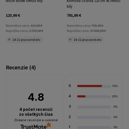
Noční stolek Venuci bílý
Komoda č4 šířka 120 cm 4š Venuci
bílý
b
123,00 €
791,00 €
Normálna cena:
123,00 €
Normálna cena:
791,00 €
Najnižšia cena:
2 735,00 €
Najnižšia cena:
17 600,00 €
14-21 pracovné dni
14-21 pracovné dni
Recenzie
(4)
5
75%
4.8
4
25%
3
0%
4
počet recenzií
zo všetkých čias
2
0%
Získané recenzie a overené
1
0%