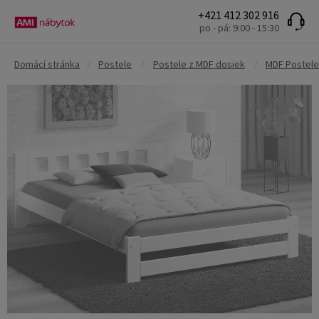
+421 412 302 916
po - pá: 9:00 - 15:30
Domácí stránka
/
Postele
/
Postele z MDF dosiek
/
MDF Postele