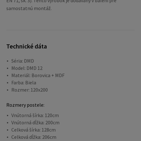
EN 71, sk. 3). Tento výrobok je dodávaný v balení pre
samostatnú montáž.
Technické dáta
Séria: DMD
Model: DMD 12
Materiál: Borovica + MDF
Farba: Biela
Rozmer: 120x200
Rozmery postele:
Vnútorná šírka: 120cm
Vnútorná dĺžka: 200cm
Celková šírka: 128cm
Celková dĺžka: 206cm