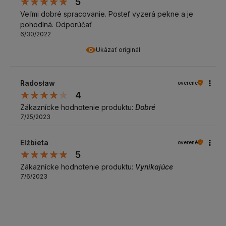
5
Veľmi dobré spracovanie. Posteľ vyzerá pekne a je
pohodlná. Odporúčať
6/30/2022
Ukázať originál
Radosław
overené
4
Zákaznícke hodnotenie produktu:
Dobré
7/25/2023
Elżbieta
overené
5
Zákaznícke hodnotenie produktu:
Vynikajúce
7/6/2023