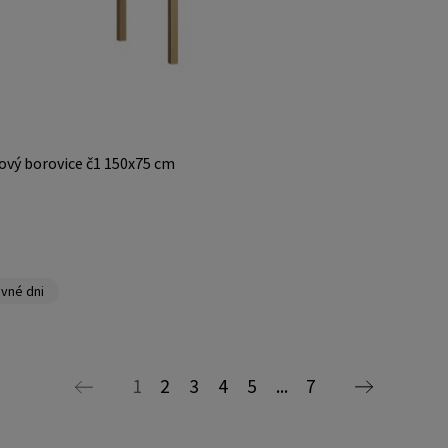
ový borovice č1 150x75 cm
vné dni
1
2
3
4
5
...
7