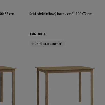
100x55 cm
Stůl obdélníkový borovice č1 100x70 cm
146,00 €
14-21 pracovné dni