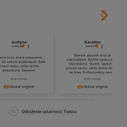
Justyna
Karolina
overené
overené
Balenie záspele stojí za
enie bolo dobre pripravené,
odporúčanie. Rýchle spracovanie
e nič nebolo poškodené. Balík
objednávok. Skvelé. Správny a
orazil načas, veľmi rýchlo
presný servis, veľmi rýchla reakcia
dokončený. Ďakujem!
na linke. Profesionálny servis,
profesionálna pomoc pri výbere
tento mesiac
tento mesiac
tovaru, rýchle doručenie.
Odporúčam to.
Ukázať originál
Ukázať originál
Odloženie splatnosti Twisto