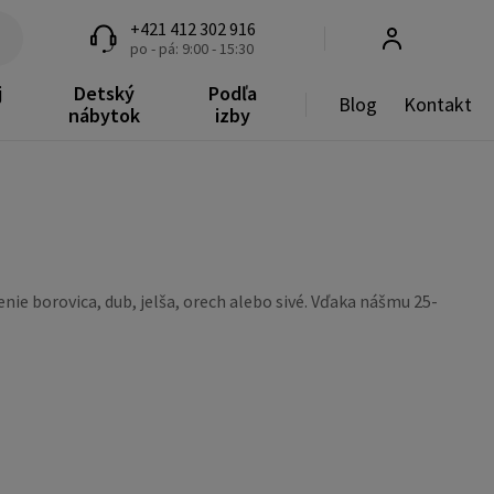
+421 412 302 916
po - pá: 9:00 - 15:30
j
Detský
Podľa
Blog
Kontakt
nábytok
izby
nie borovica, dub, jelša, orech alebo sivé. Vďaka nášmu 25-