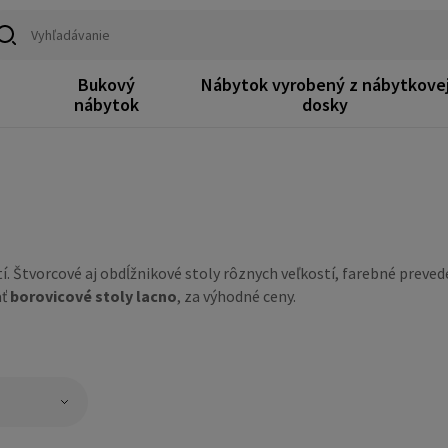
Bukový
Nábytok vyrobený z nábytkove
k
nábytok
dosky
. Štvorcové aj obdĺžnikové stoly rôznych veľkostí, farebné prevede
ať
borovicové stoly lacno
, za výhodné ceny.