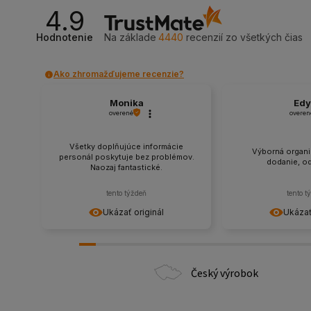
4.9
Hodnotenie
Na základe
4440
recenzií
zo všetkých čias
Ako zhromažďujeme recenzie?
Monika
Edy
overené
overen
Všetky doplňujúce informácie
Výborná organiz
personál poskytuje bez problémov.
dodanie, o
Naozaj fantastické.
tento týždeň
tento t
Ukázať originál
Ukázať
Český výrobok