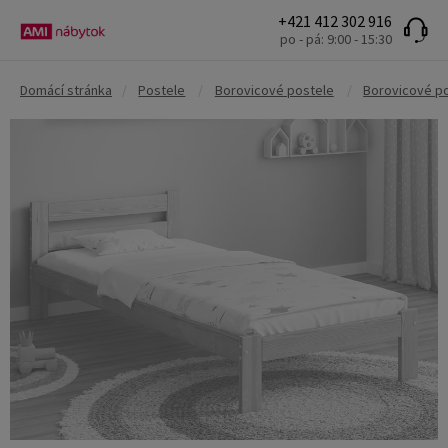
+421 412 302 916
po - pá: 9:00 - 15:30
Domácí stránka
/
Postele
/
Borovicové postele
/
Borovicové po