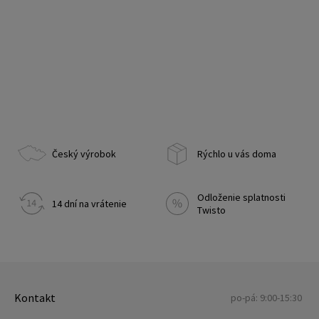
Český výrobok
Rýchlo u vás doma
Odloženie splatnosti
14 dní na vrátenie
Twisto
Kontakt
po-pá: 9:00-15:30