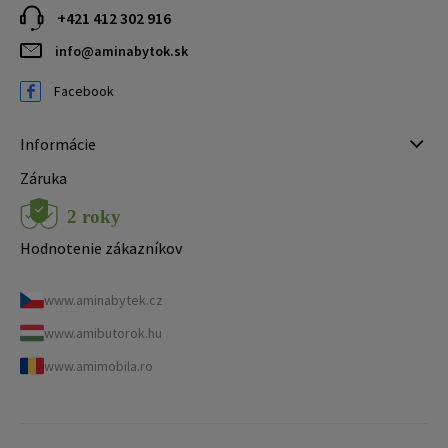
+421 412 302 916
info@aminabytok.sk
Facebook
Informácie
Záruka
Hodnotenie zákazníkov
www.aminabytek.cz
www.amibutorok.hu
www.amimobila.ro