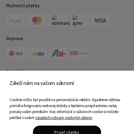
Možnosti platby
Doprava
Certifikáty
Záleží nám na vašom súkromí
Cookies môžu byť použité na personalizáciu reklám. Vyjadrenie súhlasu
pomáha fungovaniu webovej stránky a lepšiemu prispôsobeniu našej
ponuky vašim potrebám. Viac informácií o súboroch cookie si môžete
prečítať v našich
zásadách ochrany osobných údajov
.
Copyright © 2025 Ami Nábytok - Všetky práva vyhradené
Shoper Premium
Prijať všetky