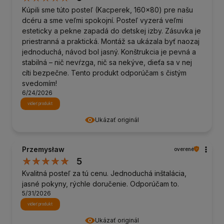
Kúpili sme túto posteľ (Kacperek, 160x80) pre našu
dcéru a sme veľmi spokojní. Posteľ vyzerá veľmi
esteticky a pekne zapadá do detskej izby. Zásuvka je
priestranná a praktická. Montáž sa ukázala byť naozaj
jednoduchá, návod bol jasný. Konštrukcia je pevná a
stabilná – nič nevŕzga, nič sa nekýve, dieťa sa v nej
cíti bezpečne. Tento produkt odporúčam s čistým
svedomím!
6/24/2026
vidieť produkt
Ukázať originál
Przemysław
overené
5
Kvalitná posteľ za tú cenu. Jednoduchá inštalácia,
jasné pokyny, rýchle doručenie. Odporúčam to.
5/31/2026
vidieť produkt
Ukázať originál