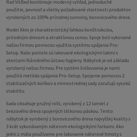
Rad VitBed kombinuje moderný vzhľad, jednoduché
použitie, pevnosť a všetky požadované vlastnosti produktov
vyrobených zo 100% prírodnej suroviny, borovicového dreva.
Model Akio je charakteristický ľahkou konštrukciou,
prírodným drevom a atraktívnou cenou. Spoje boli vykonané
našou firmou pomocou využitia systému spájania Pro-
Setup. Naše postele sú lakované ekologickými lakmi s
atestami Národného ústavu hygieny. Nábytok je od základu
vyrobený našou firmou. Pre systém šróbovania je nami
použitá metóda spájania Pro-Setup. Spojenie pomocou 2
stabilizačných kolíkov a mimostrednej sady zaručujú vysokú
stabilitu.
Sada obsahuje pružný rošt, vyrobený z 12 lamiel z
brezového dreva spojených látkovou páskou. Tento
nábytok je vyrobený z borovicového dreva najvyššej kvality s
3 krát vykonávaným náterom ekologickými farbami. Ako
jedni z mála používame pre lakovanie náterové hmoty s