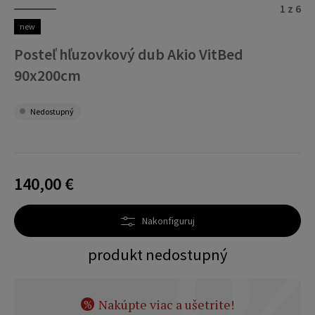
1 z 6
new
Posteľ hľuzovkový dub Akio VitBed
90x200cm
Nedostupný
140,00 €
Nakonfiguruj
produkt nedostupný
Nakúpte viac a ušetrite!
%