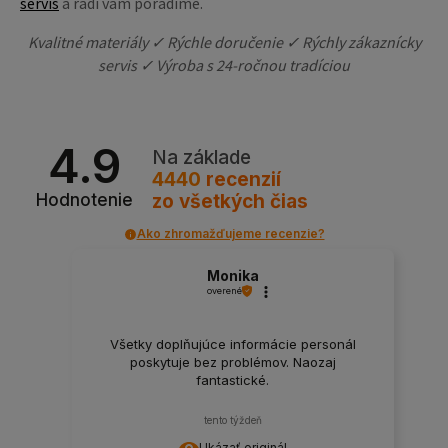
servis
a radi vám poradíme.
Kvalitné materiály
✓
Rýchle doručenie
✓
Rýchly zákaznícky
servis
✓ Výroba s 24-ročnou tradíciou
4.9
Na základe
4440
recenzií
zo všetkých čias
Hodnotenie
Ako zhromažďujeme recenzie?
Monika
overené
Všetky doplňujúce informácie personál
poskytuje bez problémov. Naozaj
fantastické.
tento týždeň
Ukázať originál