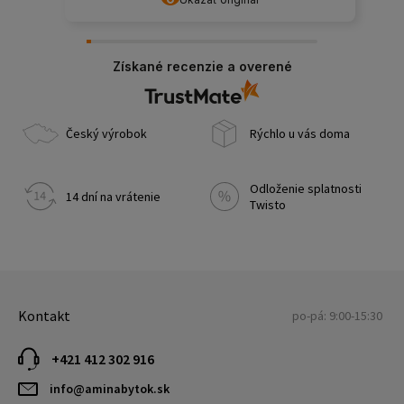
Získané recenzie a overené
Český výrobok
Rýchlo u vás doma
Odloženie splatnosti
14 dní na vrátenie
Twisto
Kontakt
po-pá: 9:00-15:30
+421 412 302 916
info@aminabytok.sk