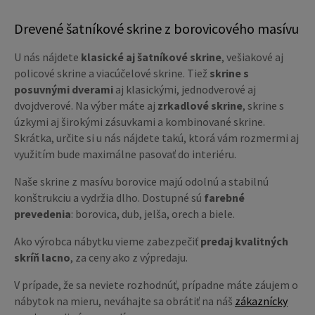
Drevené šatníkové skrine z borovicového masívu
U nás nájdete
klasické aj šatníkové skrine
, vešiakové aj
policové skrine a viacúčelové skrine. Tiež
skrine s
posuvnými dverami
aj klasickými, jednodverové aj
dvojdverové. Na výber máte aj
zrkadlové skrine
, skrine s
úzkymi aj širokými zásuvkami a kombinované skrine.
Skrátka, určite si u nás nájdete takú, ktorá vám rozmermi aj
využitím bude maximálne pasovať do interiéru.
Naše skrine z masívu borovice majú odolnú a stabilnú
konštrukciu a vydržia dlho. Dostupné sú
farebné
prevedenia
: borovica, dub, jelša, orech a biele.
Ako výrobca nábytku vieme zabezpečiť
predaj kvalitných
skríň lacno
, za ceny ako z výpredaju.
V prípade, že sa neviete rozhodnúť, prípadne máte záujem o
nábytok na mieru, neváhajte sa obrátiť na náš
zákaznícky