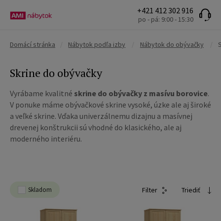
+421 412 302 916
po - pá: 9:00 - 15:30
Domácí stránka
/
Nábytok podľa izby
/
Nábytok do obývačky
/
Skrine do obývačky
Vyrábame kvalitné
skrine do obývačky z masívu borovice
.
V ponuke máme obývačkové skrine vysoké, úzke ale aj široké
a veľké skrine. Vďaka univerzálnemu dizajnu a masívnej
drevenej konštrukcii sú vhodné do klasického, ale aj
moderného interiéru.
Skladom
Filter
Triediť