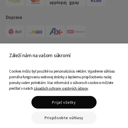
Doprava
Certifikáty
Záleží nám na vašom súkromí
Cookies môžu byť použité na personalizáciu reklám. Vyjadrenie súhlasu
pomáha fungovaniu webovej stránky a lepšiemu prispôsobeniu našej
ponuky vašim potrebám. Viac informácií o súboroch cookie si môžete
prečítať v našich
zásadách ochrany osobných údajov
.
Copyright © 2025 Ami Nábytok - Všetky práva vyhradené
Prijať všetky
Shoper Premium
Prispôsobte súhlasy